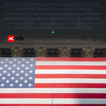
Os CFD são instrumentos complexos e apresentam um elevado
risco de perda rápida de dinheiro devido ao efeito de
alavancagem.
77% das contas de investidores não profissionais
perdem dinheiro quando negoceiam CFD com este distribuidor.
Deve considerar se compreende como funcionam os CFD e se
pode correr o elevado risco de perda do seu dinheiro.