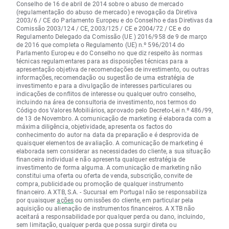
Conselho de 16 de abril de 2014 sobre o abuso de mercado
(regulamentação do abuso de mercado) e revogação da Diretiva
2003/6 / CE do Parlamento Europeu e do Conselho e das Diretivas da
Comissão 2003/124 / CE, 2003/125 / CE e 2004/72 / CE e do
Regulamento Delegado da Comissão (UE ) 2016/958 de 9 de março
de 2016 que completa o Regulamento (UE) n.º 596/2014 do
Parlamento Europeu e do Conselho no que diz respeito às normas
técnicas regulamentares para as disposições técnicas para a
apresentação objetiva de recomendações de investimento, ou outras
informações, recomendação ou sugestão de uma estratégia de
investimento e para a divulgação de interesses particulares ou
indicações de conflitos de interesse ou qualquer outro conselho,
incluindo na área de consultoria de investimento, nos termos do
Código dos Valores Mobiliários, aprovado pelo Decreto-Lei n.º 486/99,
de 13 de Novembro. A comunicação de marketing é elaborada com a
máxima diligência, objetividade, apresenta os factos do
conhecimento do autor na data da preparação e é desprovida de
quaisquer elementos de avaliação. A comunicação de marketing é
elaborada sem considerar as necessidades do cliente, a sua situação
financeira individual e não apresenta qualquer estratégia de
investimento de forma alguma. A comunicação de marketing não
constitui uma oferta ou oferta de venda, subscrição, convite de
compra, publicidade ou promoção de qualquer instrumento
financeiro. A XTB, S.A. - Sucursal em Portugal não se responsabiliza
por quaisquer
ações
ou omissões do cliente, em particular pela
aquisição ou alienação de instrumentos financeiros. A XTB não
aceitará a responsabilidade por qualquer perda ou dano, incluindo,
sem limitação, qualquer perda que possa surgir direta ou