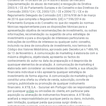
Conselho de 16 de abril de 2014 sobre o abuso de mercado
(regulamentação do abuso de mercado) e revogação da Diretiva
2003/6 / CE do Parlamento Europeu e do Conselho e das Diretivas da
Comissão 2003/124 / CE, 2003/125 / CE e 2004/72 / CE e do
Regulamento Delegado da Comissão (UE ) 2016/958 de 9 de março
de 2016 que completa o Regulamento (UE) n.º 596/2014 do
Parlamento Europeu e do Conselho no que diz respeito às normas
técnicas regulamentares para as disposições técnicas para a
apresentação objetiva de recomendações de investimento, ou outras
informações, recomendação ou sugestão de uma estratégia de
investimento e para a divulgação de interesses particulares ou
indicações de conflitos de interesse ou qualquer outro conselho,
incluindo na área de consultoria de investimento, nos termos do
Código dos Valores Mobiliários, aprovado pelo Decreto-Lei n.º 486/99,
de 13 de Novembro. A comunicação de marketing é elaborada com a
máxima diligência, objetividade, apresenta os factos do
conhecimento do autor na data da preparação e é desprovida de
quaisquer elementos de avaliação. A comunicação de marketing é
elaborada sem considerar as necessidades do cliente, a sua situação
financeira individual e não apresenta qualquer estratégia de
investimento de forma alguma. A comunicação de marketing não
constitui uma oferta ou oferta de venda, subscrição, convite de
compra, publicidade ou promoção de qualquer instrumento
financeiro. A XTB, S.A. - Sucursal em Portugal não se responsabiliza
por quaisquer
ações
ou omissões do cliente, em particular pela
aquisição ou alienação de instrumentos financeiros. A XTB não
aceitará a responsabilidade por qualquer perda ou dano, incluindo,
sem limitação, qualquer perda que possa surgir direta ou