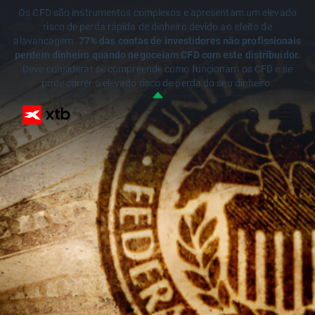
Os CFD são instrumentos complexos e apresentam um elevado
risco de perda rápida de dinheiro devido ao efeito de
alavancagem.
77% das contas de investidores não profissionais
perdem dinheiro quando negoceiam CFD com este distribuidor.
Deve considerar se compreende como funcionam os CFD e se
pode correr o elevado risco de perda do seu dinheiro.