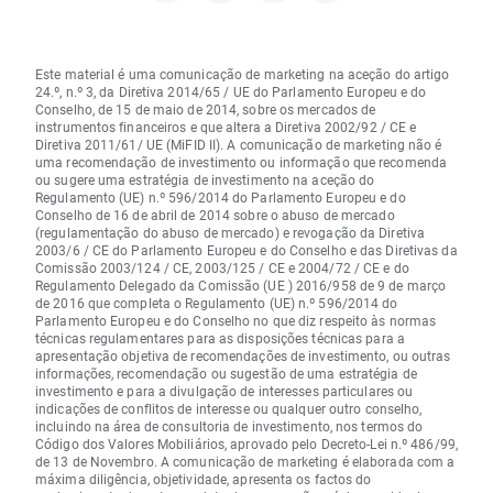
Este material é uma comunicação de marketing na aceção do artigo
24.º, n.º 3, da Diretiva 2014/65 / UE do Parlamento Europeu e do
Conselho, de 15 de maio de 2014, sobre os mercados de
instrumentos financeiros e que altera a Diretiva 2002/92 / CE e
Diretiva 2011/61/ UE (MiFID II). A comunicação de marketing não é
uma recomendação de investimento ou informação que recomenda
ou sugere uma estratégia de investimento na aceção do
Regulamento (UE) n.º 596/2014 do Parlamento Europeu e do
Conselho de 16 de abril de 2014 sobre o abuso de mercado
(regulamentação do abuso de mercado) e revogação da Diretiva
2003/6 / CE do Parlamento Europeu e do Conselho e das Diretivas da
Comissão 2003/124 / CE, 2003/125 / CE e 2004/72 / CE e do
Regulamento Delegado da Comissão (UE ) 2016/958 de 9 de março
de 2016 que completa o Regulamento (UE) n.º 596/2014 do
Parlamento Europeu e do Conselho no que diz respeito às normas
técnicas regulamentares para as disposições técnicas para a
apresentação objetiva de recomendações de investimento, ou outras
informações, recomendação ou sugestão de uma estratégia de
investimento e para a divulgação de interesses particulares ou
indicações de conflitos de interesse ou qualquer outro conselho,
incluindo na área de consultoria de investimento, nos termos do
Código dos Valores Mobiliários, aprovado pelo Decreto-Lei n.º 486/99,
de 13 de Novembro. A comunicação de marketing é elaborada com a
máxima diligência, objetividade, apresenta os factos do