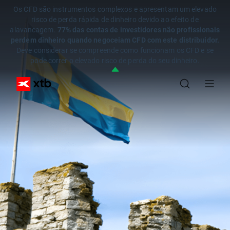
Os CFD são instrumentos complexos e apresentam um elevado
risco de perda rápida de dinheiro devido ao efeito de
alavancagem.
77% das contas de investidores não profissionais
perdem dinheiro quando negoceiam CFD com este distribuidor.
Deve considerar se compreende como funcionam os CFD e se
pode correr o elevado risco de perda do seu dinheiro.