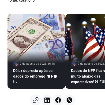
Fonte: xStation5
7 de agosto de 2026, 16:48
7 de agosto de 2026,
Dólar deprecia após os
Dados do NFP fica
dados do emprego NFP💲
muito abaixo das
📉
expectativas! 🚨 E
dispara 📈