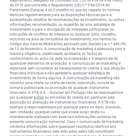
Regulamento Delegado da Comissão (UE ) 2016/958 de 9 de março
de 2016 que completa o Regulamento (UE) n.º 596/2014 do
Parlamento Europeu e do Conselho no que diz respeito às normas
técnicas regulamentares para as disposições técnicas para a
apresentação objetiva de recomendações de investimento, ou outras
informações, recomendação ou sugestão de uma estratégia de
investimento e para a divulgação de interesses particulares ou
indicações de conflitos de interesse ou qualquer outro conselho,
incluindo na área de consultoria de investimento, nos termos do
Código dos Valores Mobiliários, aprovado pelo Decreto-Lei n.º 486/99,
de 13 de Novembro. A comunicação de marketing é elaborada com a
máxima diligência, objetividade, apresenta os factos do
conhecimento do autor na data da preparação e é desprovida de
quaisquer elementos de avaliação. A comunicação de marketing é
elaborada sem considerar as necessidades do cliente, a sua situação
financeira individual e não apresenta qualquer estratégia de
investimento de forma alguma. A comunicação de marketing não
constitui uma oferta ou oferta de venda, subscrição, convite de
compra, publicidade ou promoção de qualquer instrumento
financeiro. A XTB, S.A. - Sucursal em Portugal não se responsabiliza
por quaisquer
ações
ou omissões do cliente, em particular pela
aquisição ou alienação de instrumentos financeiros. A XTB não
aceitará a responsabilidade por qualquer perda ou dano, incluindo,
sem limitação, qualquer perda que possa surgir direta ou
indiretamente realizada com base nas informações contidas na
presente comunicação comercial. Caso o comunicado de marketing
contenha informações sobre quaisquer resultados relativos aos
instrumentos financeiros nela indicados, estes não constituem