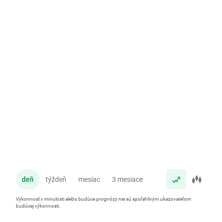
deň
týždeň
mesiac
3 mesiace
rok
Výkonnosť v minulosti alebo budúce prognózy nie sú spoľahlivým ukazovateľom
budúcej výkonnosti.