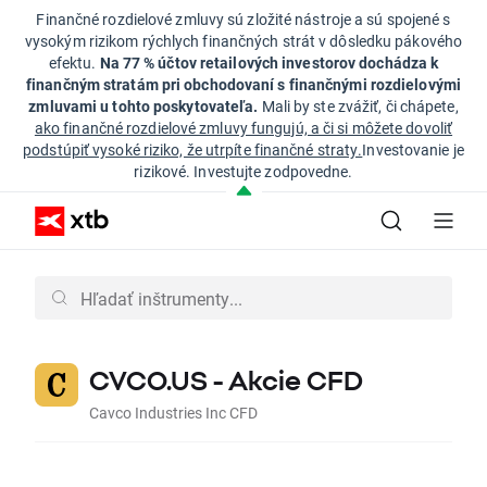
Finančné rozdielové zmluvy sú zložité nástroje a sú spojené s
vysokým rizikom rýchlych finančných strát v dôsledku pákového
efektu.
Na 77 % účtov retailových investorov dochádza k
finančným stratám pri obchodovaní s finančnými rozdielovými
zmluvami u tohto poskytovateľa.
Mali by ste zvážiť, či chápete,
ako finančné rozdielové zmluvy fungujú, a či si môžete dovoliť
podstúpiť vysoké riziko, že utrpíte finančné straty.
Investovanie je
rizikové. Investujte zodpovedne.
CVCO.US - Akcie CFD
Cavco Industries Inc CFD