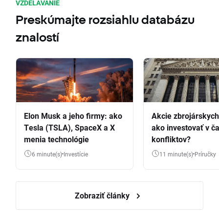
VZDELÁVANIE
Preskúmajte rozsiahlu databázu
znalostí
Elon Musk a jeho firmy: ako
Akcie zbrojárskych 
Tesla (TSLA), SpaceX a X
ako investovať v č
menia technológie
konfliktov?
6 minute(s)
Investície
11 minute(s)
Príručky
Zobraziť články