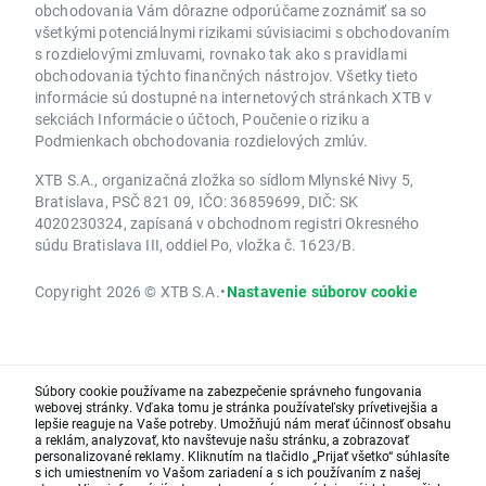
obchodovania Vám dôrazne odporúčame zoznámiť sa so
všetkými potenciálnymi rizikami súvisiacimi s obchodovaním
s rozdielovými zmluvami, rovnako tak ako s pravidlami
obchodovania týchto finančných nástrojov. Všetky tieto
informácie sú dostupné na internetových stránkach XTB v
sekciách Informácie o účtoch, Poučenie o riziku a
Podmienkach obchodovania rozdielových zmlúv.
XTB S.A., organizačná zložka so sídlom Mlynské Nivy 5,
Bratislava, PSČ 821 09, IČO: 36859699, DIČ: SK
4020230324, zapísaná v obchodnom registri Okresného
súdu Bratislava III, oddiel Po, vložka č. 1623/B.
Copyright 2026 © XTB S.A.
•
Nastavenie súborov cookie
Súbory cookie používame na zabezpečenie správneho fungovania
webovej stránky. Vďaka tomu je stránka používateľsky prívetivejšia a
lepšie reaguje na Vaše potreby. Umožňujú nám merať účinnosť obsahu
a reklám, analyzovať, kto navštevuje našu stránku, a zobrazovať
personalizované reklamy. Kliknutím na tlačidlo „Prijať všetko“ súhlasíte
s ich umiestnením vo Vašom zariadení a s ich používaním z našej