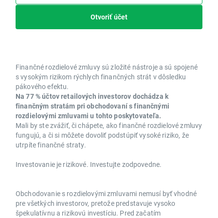
Otvoriť účet
Finančné rozdielové zmluvy sú zložité nástroje a sú spojené
s vysokým rizikom rýchlych finančných strát v dôsledku
pákového efektu.
Na 77 % účtov retailových investorov dochádza k
finančným stratám pri obchodovaní s finančnými
rozdielovými zmluvami u tohto poskytovateľa.
Mali by ste zvážiť, či chápete, ako finančné rozdielové zmluvy
fungujú, a či si môžete dovoliť podstúpiť vysoké riziko, že
utrpíte finančné straty.
Investovanie je rizikové. Investujte zodpovedne.
Obchodovanie s rozdielovými zmluvami nemusí byť vhodné
pre všetkých investorov, pretože predstavuje vysoko
špekulatívnu a rizikovú investíciu. Pred začatím