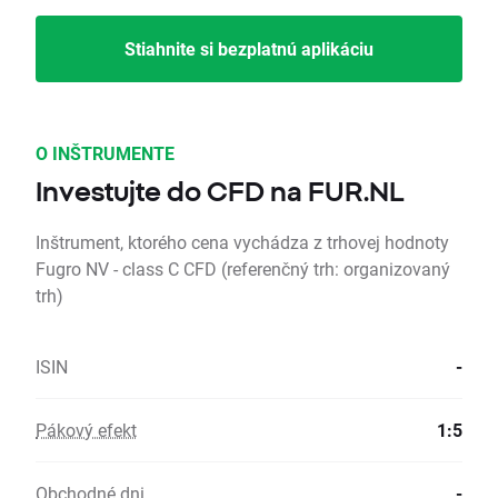
Stiahnite si bezplatnú aplikáciu
O INŠTRUMENTE
Investujte do CFD na FUR.NL
Inštrument, ktorého cena vychádza z trhovej hodnoty
Fugro NV - class C CFD (referenčný trh: organizovaný
trh)
ISIN
-
Pákový efekt
1:5
Obchodné dni
-