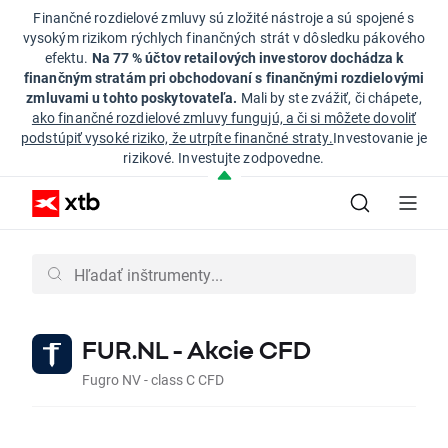
Finančné rozdielové zmluvy sú zložité nástroje a sú spojené s
vysokým rizikom rýchlych finančných strát v dôsledku pákového
efektu.
Na 77 % účtov retailových investorov dochádza k
finančným stratám pri obchodovaní s finančnými rozdielovými
zmluvami u tohto poskytovateľa.
Mali by ste zvážiť, či chápete,
ako finančné rozdielové zmluvy fungujú, a či si môžete dovoliť
podstúpiť vysoké riziko, že utrpíte finančné straty.
Investovanie je
rizikové. Investujte zodpovedne.
FUR.NL - Akcie CFD
Fugro NV - class C CFD