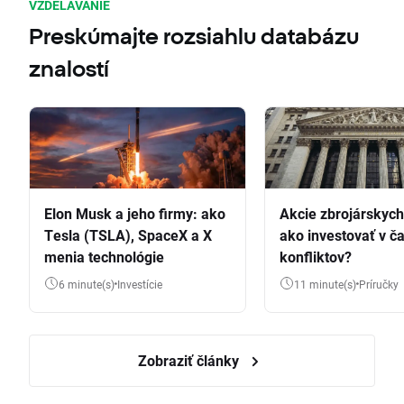
VZDELÁVANIE
Preskúmajte rozsiahlu databázu
znalostí
Elon Musk a jeho firmy: ako
Akcie zbrojárskych 
Tesla (TSLA), SpaceX a X
ako investovať v č
menia technológie
konfliktov?
6 minute(s)
Investície
11 minute(s)
Príručky
Zobraziť články