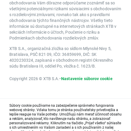
obchodovania Vám dôrazne odporúčame zoznámiť sa so
všetkými potenciálnymi rizikami súvisiacimi s obchodovaním
s rozdielovými zmluvami, rovnako tak ako s pravidlami
obchodovania týchto finančných nástrojov. Všetky tieto
informácie sú dostupné na internetových stránkach XTB v
sekciách Informácie o účtoch, Poučenie o riziku a
Podmienkach obchodovania rozdielových zmlúv.
XTB S.A., organizačná zložka so sídlom Mlynské Nivy 5,
Bratislava, PSČ 821 09, IČO: 36859699, DIČ: SK
4020230324, zapísaná v obchodnom registri Okresného
súdu Bratislava III, oddiel Po, vložka č. 1623/B.
Copyright 2026 © XTB S.A.
•
Nastavenie súborov cookie
Súbory cookie používame na zabezpečenie správneho fungovania
webovej stránky. Vďaka tomu je stránka používateľsky prívetivejšia a
lepšie reaguje na Vaše potreby. Umožňujú nám merať účinnosť obsahu
a reklám, analyzovať, kto navštevuje našu stránku, a zobrazovať
personalizované reklamy. Kliknutím na tlačidlo „Prijať všetko“ súhlasíte
s ich umiestnením vo Vašom zariadení a s ich používaním z našej