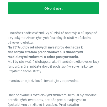
Otvoriť účet
Finančné rozdielové zmluvy sú zložité nástroje a sú spojené
s vysokým rizikom rýchlych finančných strát v dôsledku
pákového efektu.
Na 77 % účtov retailových investorov dochádza k
finančným stratám pri obchodovaní s finančnými
rozdielovými zmluvami u tohto poskytovateľa.
Mali by ste zvážiť, či chápete, ako finančné rozdielové zmluvy
fungujú, a či si môžete dovoliť podstúpiť vysoké riziko, že
utrpíte finančné straty.
Investovanie je rizikové. Investujte zodpovedne.
Obchodovanie s rozdielovými zmluvami nemusí byť vhodné
pre všetkých investorov, pretože predstavuje vysoko
špekulatívnu a rizikovú investíciu. Pred začatím