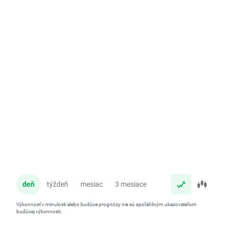
deň
týždeň
mesiac
3 mesiace
rok
Výkonnosť v minulosti alebo budúce prognózy nie sú spoľahlivým ukazovateľom
budúcej výkonnosti.