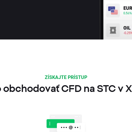
ZÍSKAJTE PRÍSTUP
 obchodovať CFD na STC v 