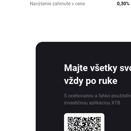
Navýšenie zahrnuté v cene
0,30%
Majte všetky svo
vždy po ruke
S oceňovanou a ľahko použiteľ
investičnou aplikáciou XTB