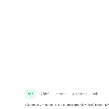
deň
týždeň
mesiac
3 mesiace
rok
Výkonnosť v minulosti alebo budúce prognózy nie sú spoľahli