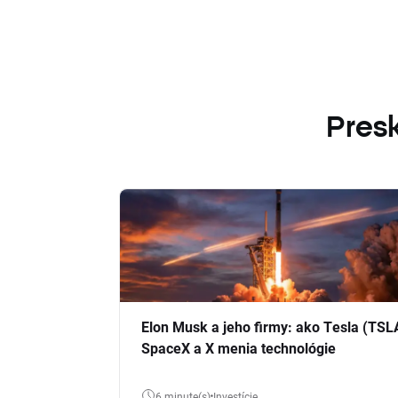
Presk
Elon Musk a jeho firmy: ako Tesla (TSL
SpaceX a X menia technológie
6 minute(s)
Investície