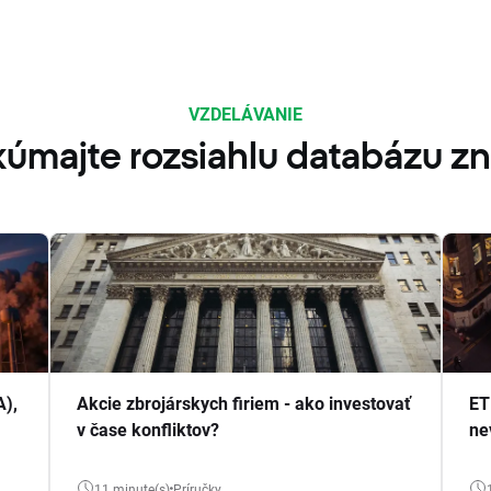
VZDELÁVANIE
úmajte rozsiahlu databázu zn
A),
Akcie zbrojárskych firiem - ako investovať
ET
v čase konfliktov?
ne
11 minute(s)
Príručky