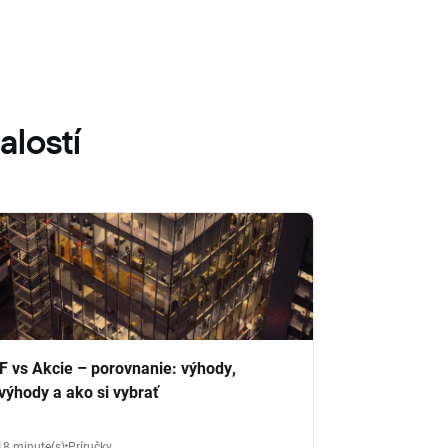
alostí
F vs Akcie – porovnanie: výhody,
výhody a ako si vybrať
18 minute(s)
Príručky