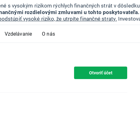
jené s vysokým rizikom rýchlych finančných strát v dôsledk
inančnými rozdielovými zmluvami u tohto poskytovateľa.
podstúpiť vysoké riziko, že utrpíte finančné straty.
Investova
Vzdelávanie
O nás
Otvoriť účet