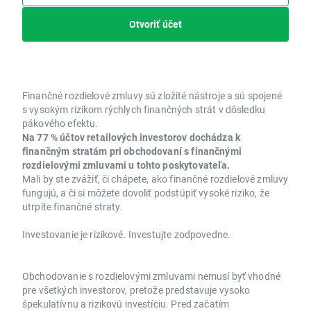
Otvoriť účet
Finančné rozdielové zmluvy sú zložité nástroje a sú spojené
s vysokým rizikom rýchlych finančných strát v dôsledku
pákového efektu.
Na 77 % účtov retailových investorov dochádza k
finančným stratám pri obchodovaní s finančnými
rozdielovými zmluvami u tohto poskytovateľa.
Mali by ste zvážiť, či chápete, ako finančné rozdielové zmluvy
fungujú, a či si môžete dovoliť podstúpiť vysoké riziko, že
utrpíte finančné straty.
Investovanie je rizikové. Investujte zodpovedne.
Obchodovanie s rozdielovými zmluvami nemusí byť vhodné
pre všetkých investorov, pretože predstavuje vysoko
špekulatívnu a rizikovú investíciu. Pred začatím