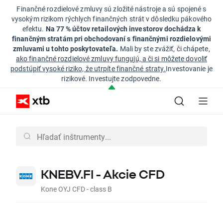
Finančné rozdielové zmluvy sú zložité nástroje a sú spojené s
vysokým rizikom rýchlych finančných strát v dôsledku pákového
efektu.
Na 77 % účtov retailových investorov dochádza k
finančným stratám pri obchodovaní s finančnými rozdielovými
zmluvami u tohto poskytovateľa.
Mali by ste zvážiť, či chápete,
ako finančné rozdielové zmluvy fungujú, a či si môžete dovoliť
podstúpiť vysoké riziko, že utrpíte finančné straty.
Investovanie je
rizikové. Investujte zodpovedne.
KNEBV.FI - Akcie CFD
Kone OYJ CFD - class B