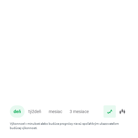
deň
týždeň
mesiac
3 mesiace
rok
Výkonnosť v minulosti alebo budúce prognózy nie sú spoľahlivým ukazovateľom
budúcej výkonnosti.