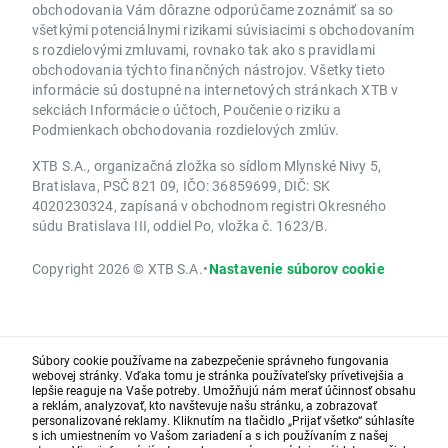
obchodovania Vám dôrazne odporúčame zoznámiť sa so
všetkými potenciálnymi rizikami súvisiacimi s obchodovaním
s rozdielovými zmluvami, rovnako tak ako s pravidlami
obchodovania týchto finančných nástrojov. Všetky tieto
informácie sú dostupné na internetových stránkach XTB v
sekciách Informácie o účtoch, Poučenie o riziku a
Podmienkach obchodovania rozdielových zmlúv.
XTB S.A., organizačná zložka so sídlom Mlynské Nivy 5,
Bratislava, PSČ 821 09, IČO: 36859699, DIČ: SK
4020230324, zapísaná v obchodnom registri Okresného
súdu Bratislava III, oddiel Po, vložka č. 1623/B.
Copyright 2026 © XTB S.A.
•
Nastavenie súborov cookie
Súbory cookie používame na zabezpečenie správneho fungovania
webovej stránky. Vďaka tomu je stránka používateľsky prívetivejšia a
lepšie reaguje na Vaše potreby. Umožňujú nám merať účinnosť obsahu
a reklám, analyzovať, kto navštevuje našu stránku, a zobrazovať
personalizované reklamy. Kliknutím na tlačidlo „Prijať všetko“ súhlasíte
s ich umiestnením vo Vašom zariadení a s ich používaním z našej