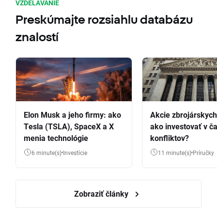
VZDELÁVANIE
Preskúmajte rozsiahlu databázu
znalostí
Elon Musk a jeho firmy: ako
Akcie zbrojárskych 
Tesla (TSLA), SpaceX a X
ako investovať v č
menia technológie
konfliktov?
6 minute(s)
Investície
11 minute(s)
Príručky
Zobraziť články