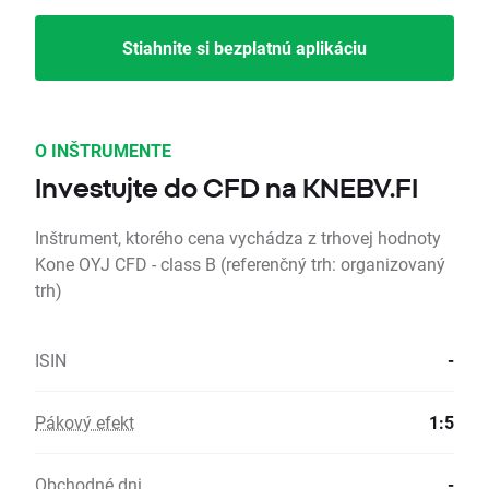
Stiahnite si bezplatnú aplikáciu
O INŠTRUMENTE
Investujte do CFD na KNEBV.FI
Inštrument, ktorého cena vychádza z trhovej hodnoty
Kone OYJ CFD - class B (referenčný trh: organizovaný
trh)
ISIN
-
Pákový efekt
1:5
Obchodné dni
-