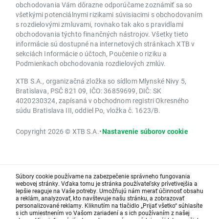
obchodovania Vám dôrazne odporúčame zoznámiť sa so
všetkými potenciálnymi rizikami súvisiacimi s obchodovaním
s rozdielovými zmluvami, rovnako tak ako s pravidlami
obchodovania týchto finančných nástrojov. Všetky tieto
informácie sú dostupné na internetových stránkach XTB v
sekciách Informácie o účtoch, Poučenie o riziku a
Podmienkach obchodovania rozdielových zmlúv.
XTB S.A., organizačná zložka so sídlom Mlynské Nivy 5,
Bratislava, PSČ 821 09, IČO: 36859699, DIČ: SK
4020230324, zapísaná v obchodnom registri Okresného
súdu Bratislava III, oddiel Po, vložka č. 1623/B.
Copyright 2026 © XTB S.A.
•
Nastavenie súborov cookie
Súbory cookie používame na zabezpečenie správneho fungovania
webovej stránky. Vďaka tomu je stránka používateľsky prívetivejšia a
lepšie reaguje na Vaše potreby. Umožňujú nám merať účinnosť obsahu
a reklám, analyzovať, kto navštevuje našu stránku, a zobrazovať
personalizované reklamy. Kliknutím na tlačidlo „Prijať všetko“ súhlasíte
s ich umiestnením vo Vašom zariadení a s ich používaním z našej