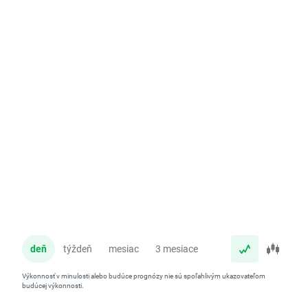
deň
týždeň
mesiac
3 mesiace
rok
Výkonnosť v minulosti alebo budúce prognózy nie sú spoľahlivým ukazovateľom
budúcej výkonnosti.