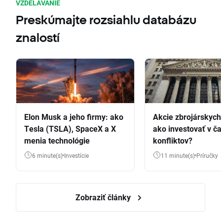
VZDELÁVANIE
Preskúmajte rozsiahlu databázu
znalostí
Elon Musk a jeho firmy: ako
Akcie zbrojárskych 
Tesla (TSLA), SpaceX a X
ako investovať v č
menia technológie
konfliktov?
6 minute(s)
Investície
11 minute(s)
Príručky
Zobraziť články