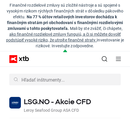
Finančné rozdielové zmluvy sú zložité nástroje a sú spojené s
vysokým rizikom rýchlych finančných strát v dôsledku pákového
efektu.
Na 77 % účtov retailových investorov dochádza k
finančným stratám pri obchodovaní s finančnými rozdielovými
zmluvami u tohto poskytovateľa.
Mali by ste zvážiť, či chápete,
ako finančné rozdielové zmluvy fungujú, a či si môžete dovoliť
podstúpiť vysoké riziko, že utrpíte finančné straty.
Investovanie je
rizikové. Investujte zodpovedne.
LSG.NO - Akcie CFD
Leroy Seafood Group ASA CFD