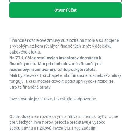
Otvoriť účet
Finančné rozdielové zmluvy sú zložité nástroje a sú spojené
s vysokým rizikom rýchlych finančných strát v dôsledku
pákového efektu.
Na 77 % účtov retailových investorov dochádza k
finančným stratám pri obchodovaní s finančnými
rozdielovými zmluvami u tohto poskytovateľa.
Mali by ste zvážiť, či chápete, ako finančné rozdielové zmluvy
fungujú, a či si môžete dovoliť podstúpiť vysoké riziko, že
utrpíte finančné straty.
Investovanie je rizikové. Investujte zodpovedne.
Obchodovanie s rozdielovými zmluvami nemusí byť vhodné
pre všetkých investorov, pretože predstavuje vysoko
špekulatívnu a rizikovú investíciu. Pred začatím