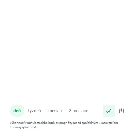
deň
týždeň
mesiac
3 mesiace
rok
Výkonnosť v minulosti alebo budúce prognózy nie sú spoľahlivým ukazovateľom
budúcej výkonnosti.