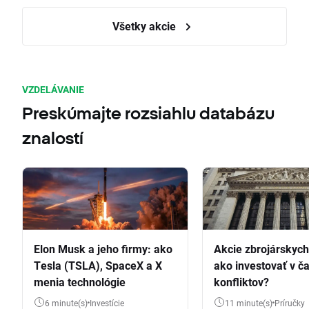
Všetky akcie
VZDELÁVANIE
Preskúmajte rozsiahlu databázu
znalostí
Elon Musk a jeho firmy: ako
Akcie zbrojárskych 
Tesla (TSLA), SpaceX a X
ako investovať v č
menia technológie
konfliktov?
6 minute(s)
Investície
11 minute(s)
Príručky