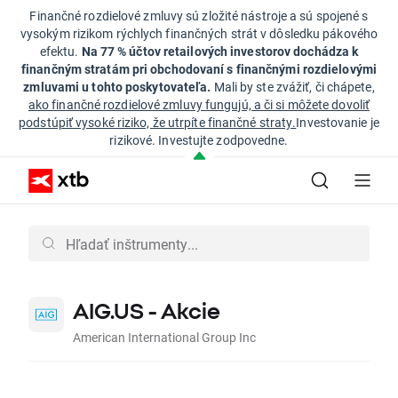
Finančné rozdielové zmluvy sú zložité nástroje a sú spojené s
vysokým rizikom rýchlych finančných strát v dôsledku pákového
efektu.
Na 77 % účtov retailových investorov dochádza k
finančným stratám pri obchodovaní s finančnými rozdielovými
zmluvami u tohto poskytovateľa.
Mali by ste zvážiť, či chápete,
ako finančné rozdielové zmluvy fungujú, a či si môžete dovoliť
podstúpiť vysoké riziko, že utrpíte finančné straty.
Investovanie je
rizikové. Investujte zodpovedne.
AIG.US - Akcie
American International Group Inc