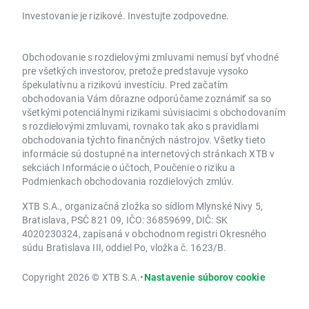
Investovanie je rizikové. Investujte zodpovedne.
Obchodovanie s rozdielovými zmluvami nemusí byť vhodné
pre všetkých investorov, pretože predstavuje vysoko
špekulatívnu a rizikovú investíciu. Pred začatím
obchodovania Vám dôrazne odporúčame zoznámiť sa so
všetkými potenciálnymi rizikami súvisiacimi s obchodovaním
s rozdielovými zmluvami, rovnako tak ako s pravidlami
obchodovania týchto finančných nástrojov. Všetky tieto
informácie sú dostupné na internetových stránkach XTB v
sekciách Informácie o účtoch, Poučenie o riziku a
Podmienkach obchodovania rozdielových zmlúv.
XTB S.A., organizačná zložka so sídlom Mlynské Nivy 5,
Bratislava, PSČ 821 09, IČO: 36859699, DIČ: SK
4020230324, zapísaná v obchodnom registri Okresného
súdu Bratislava III, oddiel Po, vložka č. 1623/B.
Copyright 2026 © XTB S.A.
•
Nastavenie súborov cookie