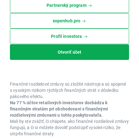
Partnerský program
xopenhub.pro
Profil investora
Otvoriť účet
Finančné rozdielové zmluvy sú zložité nástroje a sú spojené
s vysokým rizikom rýchlych finančných strát v dôsledku
pákového efektu.
Na 77 % účtov retailových investorov dochádza k
finančným stratám pri obchodovaní s finančnými
rozdielovými zmluvami u tohto poskytovateľa.
Mali by ste zvážiť, či chápete, ako finančné rozdielové zmluvy
fungujú, a či si môžete dovoliť podstúpiť vysoké riziko, že
utrpíte finančné straty.