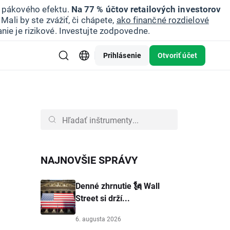
u pákového efektu.
Na 77 % účtov retailových investorov
Mali by ste zvážiť, či chápete,
ako finančné rozdielové
nie je rizikové. Investujte zodpovedne.
Prihlásenie
Otvoriť účet
NAJNOVŠIE SPRÁVY
Denné zhrnutie 🗽 Wall
Street si drží...
6. augusta 2026