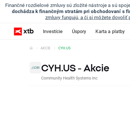
Finančné rozdielové zmluvy sú zložité nástroje a sú spo
dochádza k finančným stratám pri obchodovaní s f
zmluvy fungujú, a či si môžete dovoliť 
Investície
Úspory
Karta a platby
AKCIE
CYH.US
CYH.US - Akcie
Community Health Systems Inc