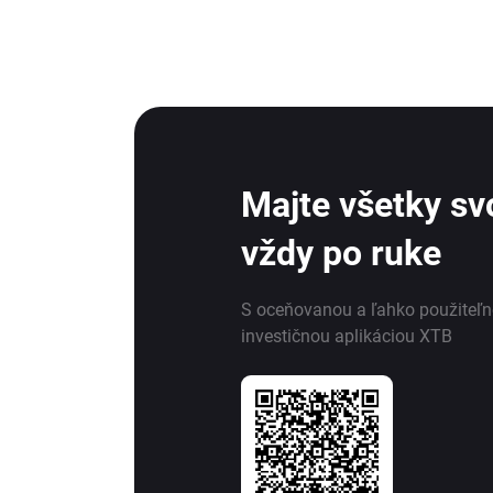
Majte všetky svo
vždy po ruke
S oceňovanou a ľahko použiteľ
investičnou aplikáciou XTB