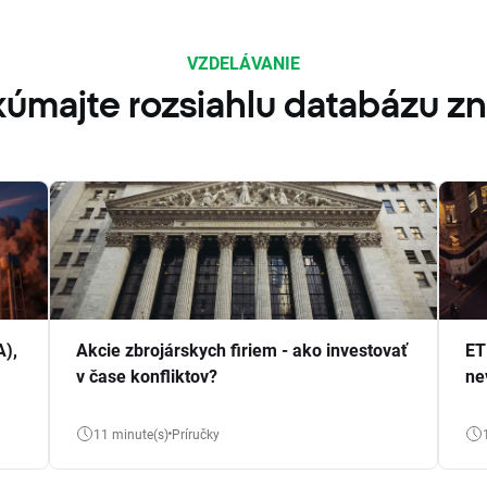
VZDELÁVANIE
úmajte rozsiahlu databázu zn
A),
Akcie zbrojárskych firiem - ako investovať
ET
v čase konfliktov?
ne
11 minute(s)
Príručky