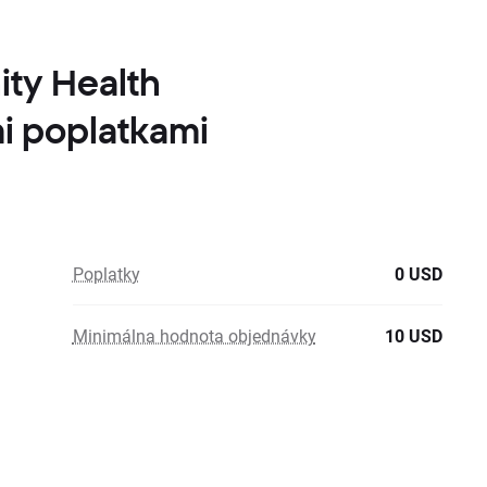
ty Health
i poplatkami
Poplatky
0 USD
Minimálna hodnota objednávky
10 USD