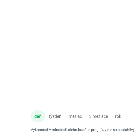
deň
týždeň
mesiac
3 mesiace
rok
Výkonnosť v minulosti alebo budúce prognózy nie sú spoľahli