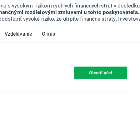
jené s vysokým rizikom rýchlych finančných strát v dôsledk
inančnými rozdielovými zmluvami u tohto poskytovateľa.
podstúpiť vysoké riziko, že utrpíte finančné straty.
Investova
Vzdelávanie
O nás
Otvoriť účet