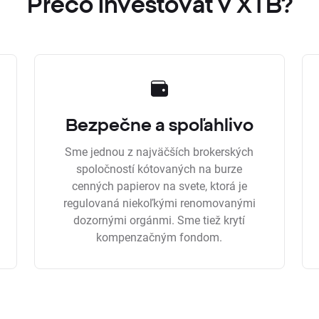
Prečo investovať v XTB?
Bezpečne a spoľahlivo
Sme jednou z najväčších brokerských
spoločností kótovaných na burze
cenných papierov na svete, ktorá je
regulovaná niekoľkými renomovanými
dozornými orgánmi. Sme tiež krytí
kompenzačným fondom.