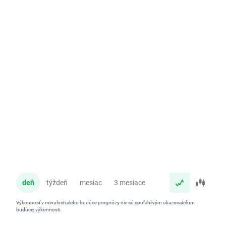
deň
týždeň
mesiac
3 mesiace
rok
Výkonnosť v minulosti alebo budúce prognózy nie sú spoľahlivým ukazovateľom
budúcej výkonnosti.