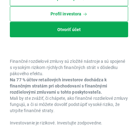
Profil investora
Otvoriť účet
Finančné rozdielové zmluvy sú zložité nástroje a sú spojené
s vysokým rizikom rýchlych finančných strát v dôsledku
pákového efektu.
Na 77 % účtov retailových investorov dochádza k
finančným stratám pri obchodovaní s finančnými
rozdielovými zmluvami u tohto poskytovateľa.
Mali by ste zvážiť, či chápete, ako finančné rozdielové zmluvy
fungujú, a či si môžete dovoliť podstúpiť vysoké riziko, že
utrpíte finančné straty.
Investovanie je rizikové. Investujte zodpovedne.