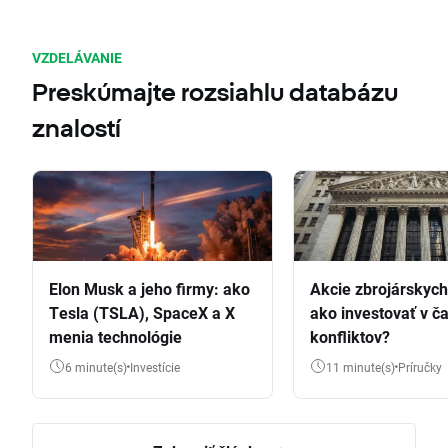
VZDELÁVANIE
Preskúmajte rozsiahlu databázu
znalostí
Elon Musk a jeho firmy: ako
Akcie zbrojárskych 
Tesla (TSLA), SpaceX a X
ako investovať v č
menia technológie
konfliktov?
6 minute(s)
Investície
11 minute(s)
Príručky