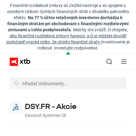
Finančné rozdielové zmluvy sú zložité nástroje a sú spojené s
vysokým rizikom rýchlych finančných strát v dôsledku pákového
efektu.
Na 77 % účtov retailových investorov dochádza k
finančným stratám pri obchodovaní s finančnými rozdielovými
zmluvami u tohto poskytovateľa.
Mali by ste zvážiť, či chápete,
ako finančné rozdielové zmluvy fungujú, a či si môžete dovoliť
podstúpiť vysoké riziko, že utrpíte finančné straty.
Investovanie je
rizikové. Investujte zodpovedne.
DSY.FR - Akcie
Dassault Systemes SE