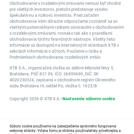
Obchodovanie s rozdielovými zmluvami nemusí byť vhodné
pre všetkých investorov, pretože predstavuje vysoko
špekulatívnu a rizikovú investíciu. Pred začatím
obchodovania Vám dôrazne odporúčame zoznámiť sa so
všetkými potenciálnymi rizikami súvisiacimi s obchodovaním
s rozdielovými zmluvami, rovnako tak ako s pravidlami
obchodovania týchto finančných nástrojov. Všetky tieto
informácie sú dostupné na internetových stránkach XTB v
sekciách Informácie o účtoch, Poučenie o riziku a
Podmienkach obchodovania rozdielových zmlúv.
XTB S.A., organizačná zložka so sídlom Mlynské Nivy 5,
Bratislava, PSČ 821 09, IČO: 36859699, DIČ: SK
4020230324, zapísaná v obchodnom registri Okresného
súdu Bratislava III, oddiel Po, vložka č. 1623/B.
Copyright 2026 © XTB S.A.
•
Nastavenie súborov cookie
Súbory cookie používame na zabezpečenie správneho fungovania
webovej stránky. Vďaka tomu je stránka používateľsky prívetivejšia a