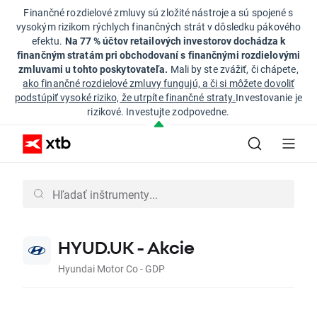
Finančné rozdielové zmluvy sú zložité nástroje a sú spojené s
vysokým rizikom rýchlych finančných strát v dôsledku pákového
efektu.
Na 77 % účtov retailových investorov dochádza k
finančným stratám pri obchodovaní s finančnými rozdielovými
zmluvami u tohto poskytovateľa.
Mali by ste zvážiť, či chápete,
ako finančné rozdielové zmluvy fungujú, a či si môžete dovoliť
podstúpiť vysoké riziko, že utrpíte finančné straty.
Investovanie je
rizikové. Investujte zodpovedne.
HYUD.UK - Akcie
Hyundai Motor Co - GDP