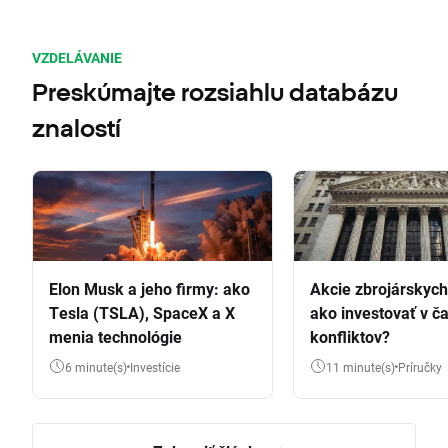
VZDELÁVANIE
Preskúmajte rozsiahlu databázu
znalostí
Elon Musk a jeho firmy: ako
Akcie zbrojárskych 
Tesla (TSLA), SpaceX a X
ako investovať v č
menia technológie
konfliktov?
6 minute(s)
Investície
11 minute(s)
Príručky