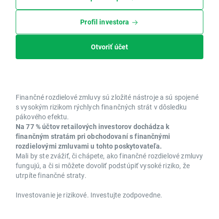
Profil investora
Otvoriť účet
Finančné rozdielové zmluvy sú zložité nástroje a sú spojené
s vysokým rizikom rýchlych finančných strát v dôsledku
pákového efektu.
Na 77 % účtov retailových investorov dochádza k
finančným stratám pri obchodovaní s finančnými
rozdielovými zmluvami u tohto poskytovateľa.
Mali by ste zvážiť, či chápete, ako finančné rozdielové zmluvy
fungujú, a či si môžete dovoliť podstúpiť vysoké riziko, že
utrpíte finančné straty.
Investovanie je rizikové. Investujte zodpovedne.