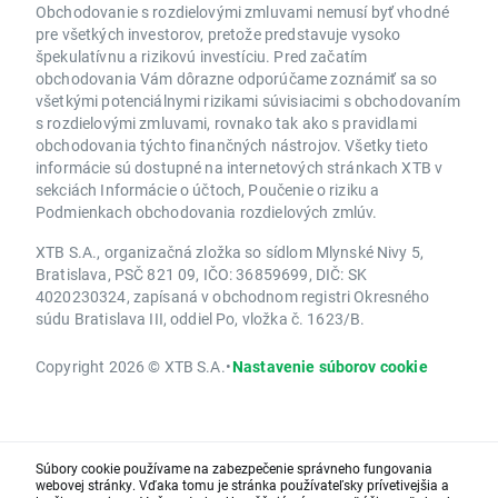
Obchodovanie s rozdielovými zmluvami nemusí byť vhodné
pre všetkých investorov, pretože predstavuje vysoko
špekulatívnu a rizikovú investíciu. Pred začatím
obchodovania Vám dôrazne odporúčame zoznámiť sa so
všetkými potenciálnymi rizikami súvisiacimi s obchodovaním
s rozdielovými zmluvami, rovnako tak ako s pravidlami
obchodovania týchto finančných nástrojov. Všetky tieto
informácie sú dostupné na internetových stránkach XTB v
sekciách Informácie o účtoch, Poučenie o riziku a
Podmienkach obchodovania rozdielových zmlúv.
XTB S.A., organizačná zložka so sídlom Mlynské Nivy 5,
Bratislava, PSČ 821 09, IČO: 36859699, DIČ: SK
4020230324, zapísaná v obchodnom registri Okresného
súdu Bratislava III, oddiel Po, vložka č. 1623/B.
Copyright 2026 © XTB S.A.
•
Nastavenie súborov cookie
Súbory cookie používame na zabezpečenie správneho fungovania
webovej stránky. Vďaka tomu je stránka používateľsky prívetivejšia a