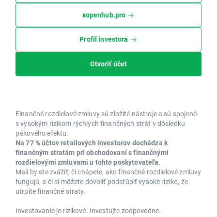
xopenhub.pro
Profil investora
Otvoriť účet
Finančné rozdielové zmluvy sú zložité nástroje a sú spojené
s vysokým rizikom rýchlych finančných strát v dôsledku
pákového efektu.
Na 77 % účtov retailových investorov dochádza k
finančným stratám pri obchodovaní s finančnými
rozdielovými zmluvami u tohto poskytovateľa.
Mali by ste zvážiť, či chápete, ako finančné rozdielové zmluvy
fungujú, a či si môžete dovoliť podstúpiť vysoké riziko, že
utrpíte finančné straty.
Investovanie je rizikové. Investujte zodpovedne.