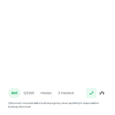
deň
týždeň
mesiac
3 mesiace
rok
Výkonnosť v minulosti alebo budúce prognózy nie sú spoľahlivým ukazovateľom
budúcej výkonnosti.