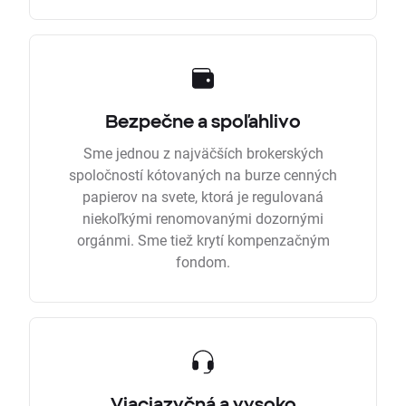
Bezpečne a spoľahlivo
Sme jednou z najväčších brokerských
spoločností kótovaných na burze cenných
papierov na svete, ktorá je regulovaná
niekoľkými renomovanými dozornými
orgánmi. Sme tiež krytí kompenzačným
fondom.
Viacjazyčná a vysoko