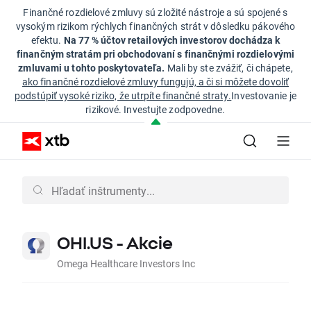
Finančné rozdielové zmluvy sú zložité nástroje a sú spojené s
vysokým rizikom rýchlych finančných strát v dôsledku pákového
efektu.
Na 77 % účtov retailových investorov dochádza k
finančným stratám pri obchodovaní s finančnými rozdielovými
zmluvami u tohto poskytovateľa.
Mali by ste zvážiť, či chápete,
ako finančné rozdielové zmluvy fungujú, a či si môžete dovoliť
podstúpiť vysoké riziko, že utrpíte finančné straty.
Investovanie je
rizikové. Investujte zodpovedne.
OHI.US - Akcie
Omega Healthcare Investors Inc