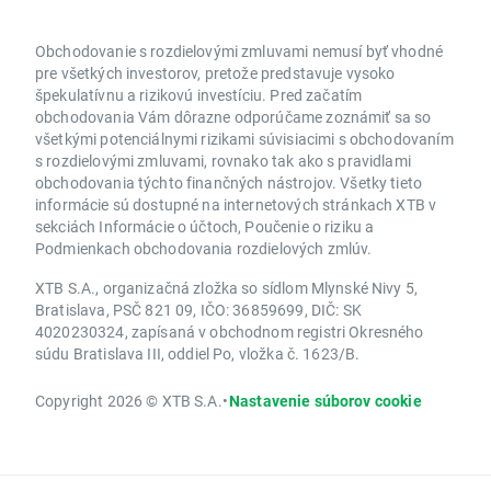
Obchodovanie s rozdielovými zmluvami nemusí byť vhodné
pre všetkých investorov, pretože predstavuje vysoko
špekulatívnu a rizikovú investíciu. Pred začatím
obchodovania Vám dôrazne odporúčame zoznámiť sa so
všetkými potenciálnymi rizikami súvisiacimi s obchodovaním
s rozdielovými zmluvami, rovnako tak ako s pravidlami
obchodovania týchto finančných nástrojov. Všetky tieto
informácie sú dostupné na internetových stránkach XTB v
sekciách Informácie o účtoch, Poučenie o riziku a
Podmienkach obchodovania rozdielových zmlúv.
XTB S.A., organizačná zložka so sídlom Mlynské Nivy 5,
Bratislava, PSČ 821 09, IČO: 36859699, DIČ: SK
4020230324, zapísaná v obchodnom registri Okresného
súdu Bratislava III, oddiel Po, vložka č. 1623/B.
Copyright 2026 © XTB S.A.
•
Nastavenie súborov cookie