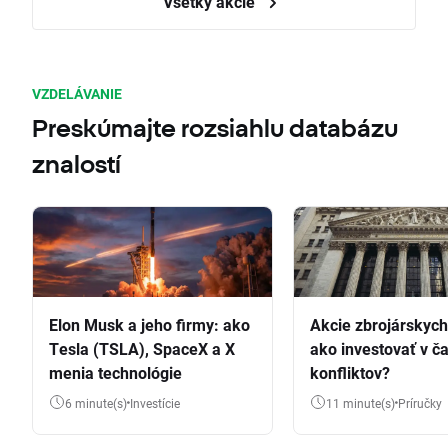
Všetky akcie
VZDELÁVANIE
Preskúmajte rozsiahlu databázu
znalostí
Elon Musk a jeho firmy: ako
Akcie zbrojárskych 
Tesla (TSLA), SpaceX a X
ako investovať v č
menia technológie
konfliktov?
6 minute(s)
Investície
11 minute(s)
Príručky