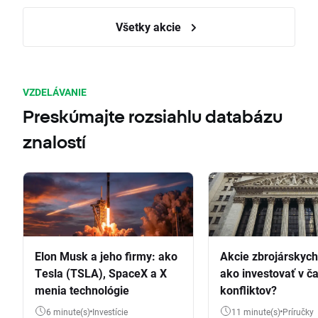
Všetky akcie
VZDELÁVANIE
Preskúmajte rozsiahlu databázu
znalostí
Elon Musk a jeho firmy: ako
Akcie zbrojárskych 
Tesla (TSLA), SpaceX a X
ako investovať v č
menia technológie
konfliktov?
6 minute(s)
Investície
11 minute(s)
Príručky