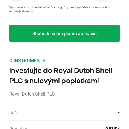
Výkonnosť v minulosti alebo budúce prognózy nie sú spoľahlivým ukazovateľom
budúcej výkonnosti.
Stiahnite si bezplatnú aplikáciu
O INŠTRUMENTE
Investujte do Royal Dutch Shell
PLC s nulovými poplatkami
Royal Dutch Shell PLC
ISIN
-
Poplatky
0 EUR*