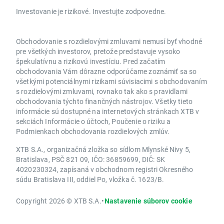
Investovanie je rizikové. Investujte zodpovedne.
Obchodovanie s rozdielovými zmluvami nemusí byť vhodné
pre všetkých investorov, pretože predstavuje vysoko
špekulatívnu a rizikovú investíciu. Pred začatím
obchodovania Vám dôrazne odporúčame zoznámiť sa so
všetkými potenciálnymi rizikami súvisiacimi s obchodovaním
s rozdielovými zmluvami, rovnako tak ako s pravidlami
obchodovania týchto finančných nástrojov. Všetky tieto
informácie sú dostupné na internetových stránkach XTB v
sekciách Informácie o účtoch, Poučenie o riziku a
Podmienkach obchodovania rozdielových zmlúv.
XTB S.A., organizačná zložka so sídlom Mlynské Nivy 5,
Bratislava, PSČ 821 09, IČO: 36859699, DIČ: SK
4020230324, zapísaná v obchodnom registri Okresného
súdu Bratislava III, oddiel Po, vložka č. 1623/B.
Copyright 2026 © XTB S.A.
•
Nastavenie súborov cookie