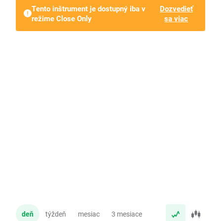
Tento inštrument je dostupný iba v
Dozvedieť
režime Close Only
sa viac
deň
týždeň
mesiac
3 mesiace
rok