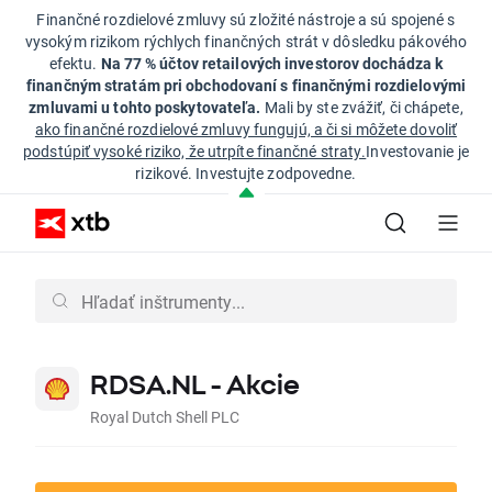
Finančné rozdielové zmluvy sú zložité nástroje a sú spojené s
vysokým rizikom rýchlych finančných strát v dôsledku pákového
efektu.
Na 77 % účtov retailových investorov dochádza k
finančným stratám pri obchodovaní s finančnými rozdielovými
zmluvami u tohto poskytovateľa.
Mali by ste zvážiť, či chápete,
ako finančné rozdielové zmluvy fungujú, a či si môžete dovoliť
podstúpiť vysoké riziko, že utrpíte finančné straty.
Investovanie je
rizikové. Investujte zodpovedne.
RDSA.NL - Akcie
Royal Dutch Shell PLC