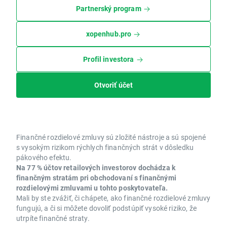
Partnerský program
xopenhub.pro
Profil investora
Otvoriť účet
Finančné rozdielové zmluvy sú zložité nástroje a sú spojené
s vysokým rizikom rýchlych finančných strát v dôsledku
pákového efektu.
Na 77 % účtov retailových investorov dochádza k
finančným stratám pri obchodovaní s finančnými
rozdielovými zmluvami u tohto poskytovateľa.
Mali by ste zvážiť, či chápete, ako finančné rozdielové zmluvy
fungujú, a či si môžete dovoliť podstúpiť vysoké riziko, že
utrpíte finančné straty.