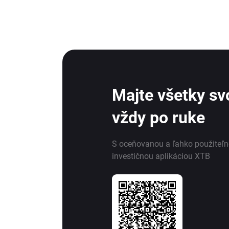
Majte všetky svo
vždy po ruke
S oceňovanou a ľahko použiteľ
investičnou aplikáciou XTB