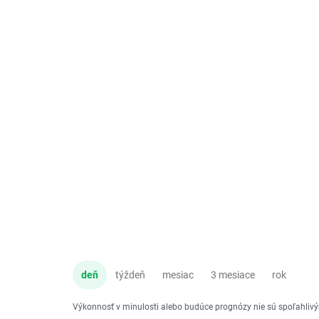
deň
týždeň
mesiac
3 mesiace
rok
Výkonnosť v minulosti alebo budúce prognózy nie sú spoľahli