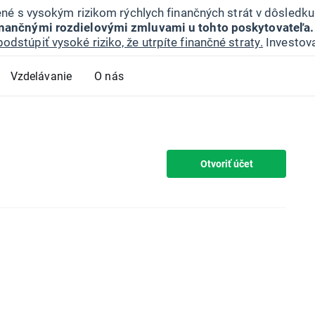
jené s vysokým rizikom rýchlych finančných strát v dôsledk
inančnými rozdielovými zmluvami u tohto poskytovateľa.
podstúpiť vysoké riziko, že utrpíte finančné straty.
Investova
Vzdelávanie
O nás
Otvoriť účet