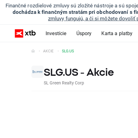
Finančné rozdielové zmluvy sú zložité nástroje a sú spo
dochádza k finančným stratám pri obchodovaní s f
zmluvy fungujú, a či si môžete dovoliť 
Investície
Úspory
Karta a platby
AKCIE
SLG.US
SLG.US - Akcie
SL Green Realty Corp