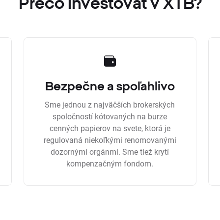
Prečo investovať v XTB?
Bezpečne a spoľahlivo
Sme jednou z najväčších brokerských
spoločností kótovaných na burze
cenných papierov na svete, ktorá je
regulovaná niekoľkými renomovanými
dozornými orgánmi. Sme tiež krytí
kompenzačným fondom.