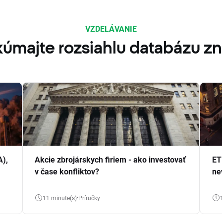
VZDELÁVANIE
úmajte rozsiahlu databázu zn
A),
Akcie zbrojárskych firiem - ako investovať
ET
v čase konfliktov?
ne
11 minute(s)
Príručky