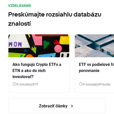
VZDELÁVANIE
Preskúmajte rozsiahlu databázu
znalostí
Ako fungujú Crypto ETFs a
ETF vs podielové f
ETN a ako do nich
porovnanie
investovať?
9 minute(s)
ETF
9 minute(s)
Príručky
Zobraziť články