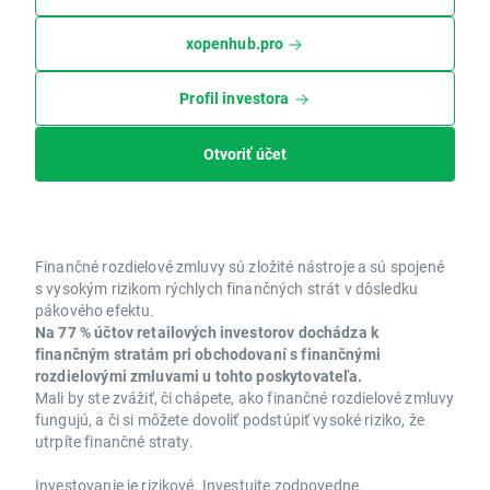
xopenhub.pro
Profil investora
Otvoriť účet
Finančné rozdielové zmluvy sú zložité nástroje a sú spojené
s vysokým rizikom rýchlych finančných strát v dôsledku
pákového efektu.
Na 77 % účtov retailových investorov dochádza k
finančným stratám pri obchodovaní s finančnými
rozdielovými zmluvami u tohto poskytovateľa.
Mali by ste zvážiť, či chápete, ako finančné rozdielové zmluvy
fungujú, a či si môžete dovoliť podstúpiť vysoké riziko, že
utrpíte finančné straty.
Investovanie je rizikové. Investujte zodpovedne.