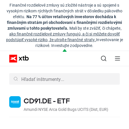
Finančné rozdielové zmluvy sú zložité nástroje a sú spojené s
vysokým rizikom rýchlych finančných strát v dôsledku pákového
efektu.
Na 77 % účtov retailových investorov dochádza k
finančným stratám pri obchodovaní s finančnými rozdielovými
zmluvami u tohto poskytovateľa.
Mali by ste zvážiť, či chápete,
ako finančné rozdielové zmluvy fungujú, a či si môžete dovoliť
podstúpiť vysoké riziko, že utrpíte finančné straty.
Investovanie je
rizikové. Investujte zodpovedne.
CD91.DE - ETF
Amundi NYSE Arca Gold Bugs UCITS (Dist, EUR)