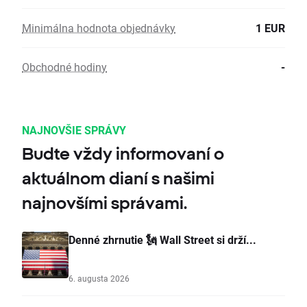
Minimálna hodnota objednávky
1 EUR
Obchodné hodiny
-
NAJNOVŠIE SPRÁVY
Budte vždy informovaní o
aktuálnom dianí s našimi
najnovšími správami.
Denné zhrnutie 🗽 Wall Street si drží...
6. augusta 2026