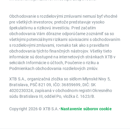
Obchodovanie s rozdielovými zmluvami nemusí byť vhodné
pre všetkých investorov, pretože predstavuje vysoko
špekulatívnu a rizikovú investíciu. Pred začatím
obchodovania Vám dôrazne odporúčame zoznámiť sa so
všetkými potenciálnymi rizikami súvisiacimi s obchodovaním
s rozdielovými zmluvami, rovnako tak ako s pravidlami
obchodovania týchto finančných nástrojov. Všetky tieto
informácie sú dostupné na internetových stránkach XTB v
sekciách Informácie o účtoch, Poučenie o riziku a
Podmienkach obchodovania rozdielových zmlúv.
XTB S.A., organizačná zložka so sídlom Mlynské Nivy 5,
Bratislava, PSČ 821 09, IČO: 36859699, DIČ: SK
4020230324, zapísaná v obchodnom registri Okresného
súdu Bratislava III, oddiel Po, vložka č. 1623/B.
Copyright 2026 © XTB S.A.
•
Nastavenie súborov cookie