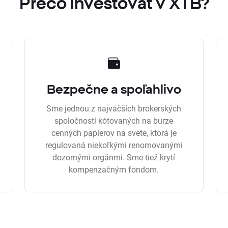
Prečo investovať v XTB?
Bezpečne a spoľahlivo
Sme jednou z najväčších brokerských
spoločností kótovaných na burze
cenných papierov na svete, ktorá je
regulovaná niekoľkými renomovanými
dozornými orgánmi. Sme tiež krytí
kompenzačným fondom.