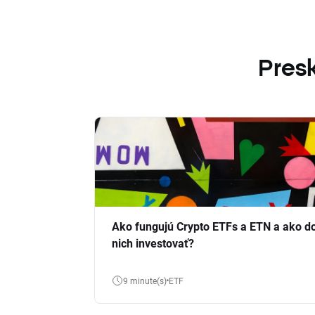
Presk
Ako fungujú Crypto ETFs a ETN a ako d
nich investovať?
9 minute(s)
ETF