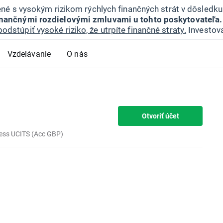
jené s vysokým rizikom rýchlych finančných strát v dôsledk
inančnými rozdielovými zmluvami u tohto poskytovateľa.
podstúpiť vysoké riziko, že utrpíte finančné straty.
Investova
Vzdelávanie
O nás
Otvoriť účet
cess UCITS (Acc GBP)