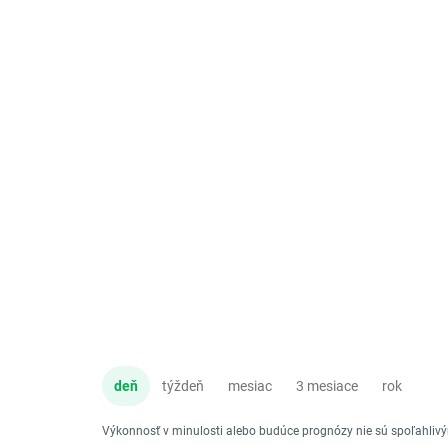
deň
týždeň
mesiac
3 mesiace
rok
Výkonnosť v minulosti alebo budúce prognózy nie sú spoľahli