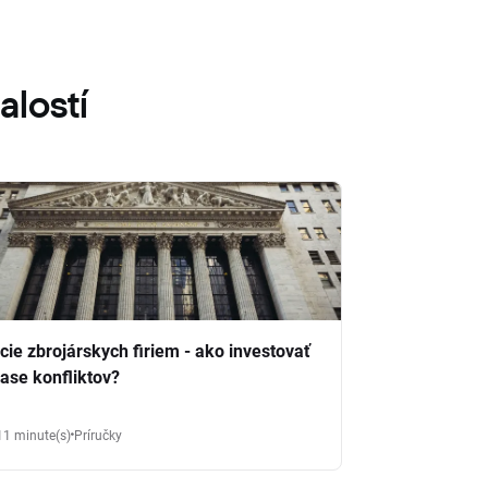
alostí
cie zbrojárskych firiem - ako investovať
čase konfliktov?
11 minute(s)
Príručky