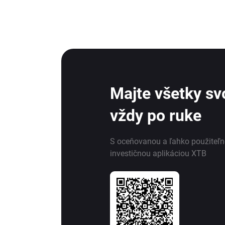
Majte všetky svo
vždy po ruke
S oceňovanou a ľahko použiteľ
investičnou aplikáciou XTB