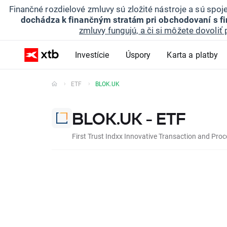
Finančné rozdielové zmluvy sú zložité nástroje a sú spo
dochádza k finančným stratám pri obchodovaní s f
zmluvy fungujú, a či si môžete dovoliť 
Investície
Úspory
Karta a platby
ETF
BLOK.UK
BLOK.UK - ETF
First Trust Indxx Innovative Transaction and Pro