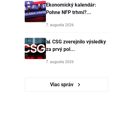
Ekonomický kalendár:
Pohne NFP trhmi?...
7. augusta 2026
📊 CSG zverejnilo výsledky
za prvý pol...
7. augusta 2026
Viac správ