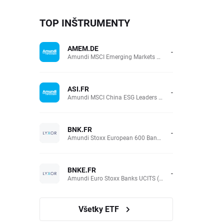
TOP INŠTRUMENTY
AMEM.DE
-
Amundi MSCI Emerging Markets UCITS (Acc EUR)
ASI.FR
-
Amundi MSCI China ESG Leaders Extra (DR) UCITS (Acc EUR)
BNK.FR
-
Amundi Stoxx European 600 Banks UCITS(Acc EUR)
BNKE.FR
-
Amundi Euro Stoxx Banks UCITS (Acc EUR)
Všetky ETF