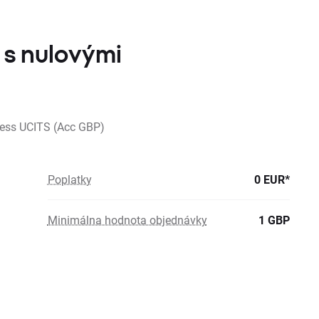
 s nulovými
ocess UCITS (Acc GBP)
Poplatky
0 EUR*
Minimálna hodnota objednávky
1 GBP