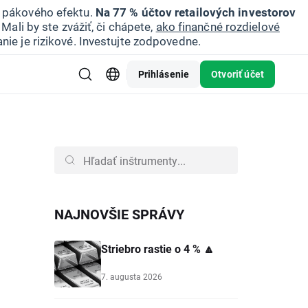
u pákového efektu.
Na 77 % účtov retailových investorov
Mali by ste zvážiť, či chápete,
ako finančné rozdielové
nie je rizikové. Investujte zodpovedne.
Prihlásenie
Otvoriť účet
NAJNOVŠIE SPRÁVY
Striebro rastie o 4 % 🔼
7. augusta 2026