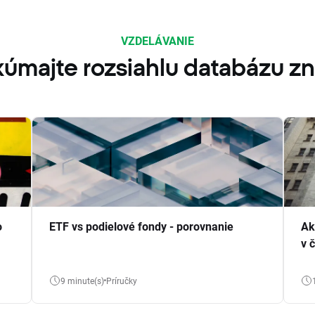
VZDELÁVANIE
úmajte rozsiahlu databázu zn
o
ETF vs podielové fondy - porovnanie
Ak
v 
9 minute(s)
Príručky