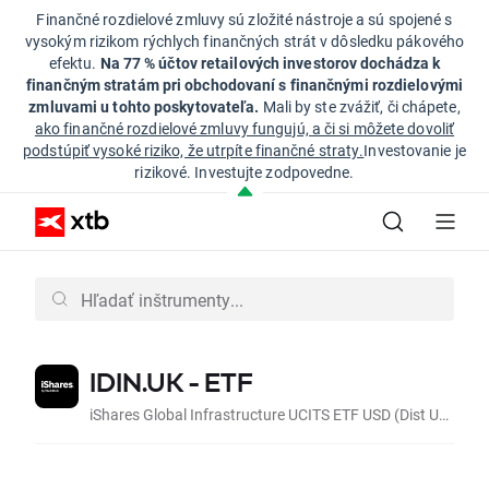
Finančné rozdielové zmluvy sú zložité nástroje a sú spojené s
vysokým rizikom rýchlych finančných strát v dôsledku pákového
efektu.
Na 77 % účtov retailových investorov dochádza k
finančným stratám pri obchodovaní s finančnými rozdielovými
zmluvami u tohto poskytovateľa.
Mali by ste zvážiť, či chápete,
ako finančné rozdielové zmluvy fungujú, a či si môžete dovoliť
podstúpiť vysoké riziko, že utrpíte finančné straty.
Investovanie je
rizikové. Investujte zodpovedne.
IDIN.UK - ETF
iShares Global Infrastructure UCITS ETF USD (Dist USD)