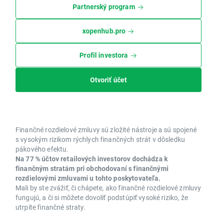
Partnerský program
xopenhub.pro
Profil investora
Otvoriť účet
Finančné rozdielové zmluvy sú zložité nástroje a sú spojené
s vysokým rizikom rýchlych finančných strát v dôsledku
pákového efektu.
Na 77 % účtov retailových investorov dochádza k
finančným stratám pri obchodovaní s finančnými
rozdielovými zmluvami u tohto poskytovateľa.
Mali by ste zvážiť, či chápete, ako finančné rozdielové zmluvy
fungujú, a či si môžete dovoliť podstúpiť vysoké riziko, že
utrpíte finančné straty.