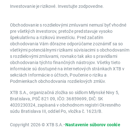
Investovanie je rizikové. Investujte zodpovedne.
Obchodovanie s rozdielovými zmluvami nemusí byť vhodné
pre všetkých investorov, pretože predstavuje vysoko
špekulatívnu a rizikovú investíciu. Pred začatím
obchodovania Vám dôrazne odporúčame zoznámiť sa so
všetkými potenciálnymi rizikami súvisiacimi s obchodovaním
s rozdielovými zmluvami, rovnako tak ako s pravidlami
obchodovania týchto finančných nástrojov. Všetky tieto
informácie sú dostupné na internetových stránkach XTB v
sekciách Informácie o účtoch, Poučenie o riziku a
Podmienkach obchodovania rozdielových zmlúv.
XTB S.A., organizačná zložka so sídlom Mlynské Nivy 5,
Bratislava, PSČ 821 09, IČO: 36859699, DIČ: SK
4020230324, zapísaná v obchodnom registri Okresného
súdu Bratislava III, oddiel Po, vložka č. 1623/B.
Copyright 2026 © XTB S.A.
•
Nastavenie súborov cookie