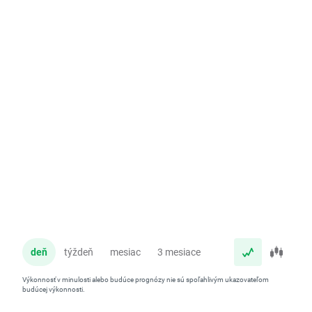
deň
týždeň
mesiac
3 mesiace
rok
Výkonnosť v minulosti alebo budúce prognózy nie sú spoľahlivým ukazovateľom
budúcej výkonnosti.