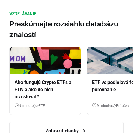
VZDELÁVANIE
Preskúmajte rozsiahlu databázu
znalostí
Ako fungujú Crypto ETFs a
ETF vs podielové f
ETN a ako do nich
porovnanie
investovať?
9 minute(s)
ETF
9 minute(s)
Príručky
Zobraziť články