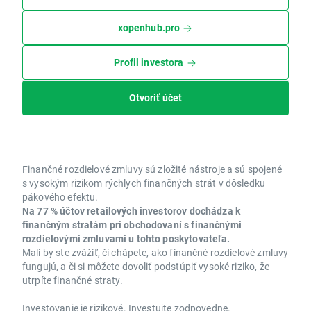
xopenhub.pro
Profil investora
Otvoriť účet
Finančné rozdielové zmluvy sú zložité nástroje a sú spojené
s vysokým rizikom rýchlych finančných strát v dôsledku
pákového efektu.
Na 77 % účtov retailových investorov dochádza k
finančným stratám pri obchodovaní s finančnými
rozdielovými zmluvami u tohto poskytovateľa.
Mali by ste zvážiť, či chápete, ako finančné rozdielové zmluvy
fungujú, a či si môžete dovoliť podstúpiť vysoké riziko, že
utrpíte finančné straty.
Investovanie je rizikové. Investujte zodpovedne.