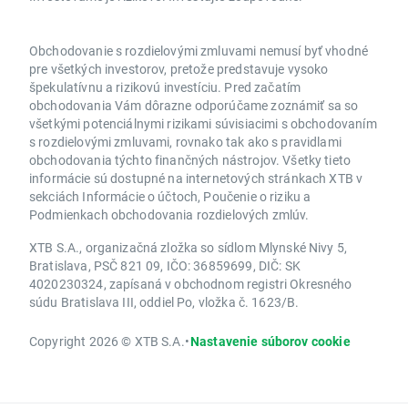
Obchodovanie s rozdielovými zmluvami nemusí byť vhodné
pre všetkých investorov, pretože predstavuje vysoko
špekulatívnu a rizikovú investíciu. Pred začatím
obchodovania Vám dôrazne odporúčame zoznámiť sa so
všetkými potenciálnymi rizikami súvisiacimi s obchodovaním
s rozdielovými zmluvami, rovnako tak ako s pravidlami
obchodovania týchto finančných nástrojov. Všetky tieto
informácie sú dostupné na internetových stránkach XTB v
sekciách Informácie o účtoch, Poučenie o riziku a
Podmienkach obchodovania rozdielových zmlúv.
XTB S.A., organizačná zložka so sídlom Mlynské Nivy 5,
Bratislava, PSČ 821 09, IČO: 36859699, DIČ: SK
4020230324, zapísaná v obchodnom registri Okresného
súdu Bratislava III, oddiel Po, vložka č. 1623/B.
Copyright 2026 © XTB S.A.
•
Nastavenie súborov cookie