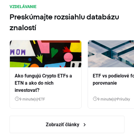
VZDELÁVANIE
Preskúmajte rozsiahlu databázu
znalostí
Ako fungujú Crypto ETFs a
ETF vs podielové f
ETN a ako do nich
porovnanie
investovať?
9 minute(s)
ETF
9 minute(s)
Príručky
Zobraziť články