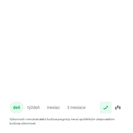
deň
týždeň
mesiac
3 mesiace
rok
Výkonnosť v minulosti alebo budúce prognózy nie sú spoľahlivým ukazovateľom
budúcej výkonnosti.