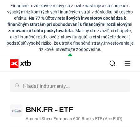
Finančné rozdielové zmluvy sú zložité nástroje a sú spojené s
vysokým rizikom rýchlych finančných strát v dôsledku pákového
efektu.
Na 77 % účtov retailových investorov dochádza k
finančným stratám pri obchodovaní s finančnými rozdielovými
zmluvami u tohto poskytovateľa.
Mali by ste zvážiť, či chápete,
ako finančné rozdielové zmluvy fungujú, a či si môžete dovoliť
podstúpiť vysoké riziko, že utrpíte finančné straty.
Investovanie je
rizikové. Investujte zodpovedne.
BNK.FR - ETF
Amundi Stoxx European 600 Banks ETF (Acc EUR)