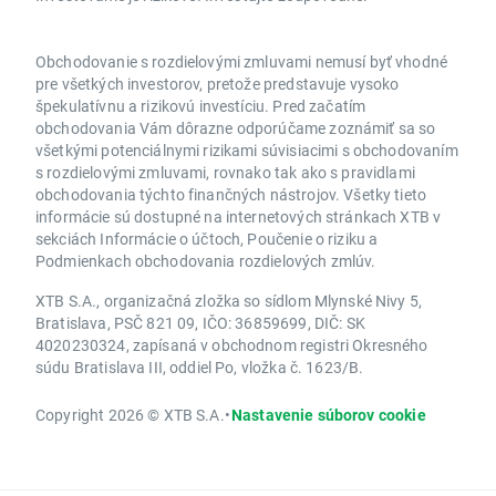
Obchodovanie s rozdielovými zmluvami nemusí byť vhodné
pre všetkých investorov, pretože predstavuje vysoko
špekulatívnu a rizikovú investíciu. Pred začatím
obchodovania Vám dôrazne odporúčame zoznámiť sa so
všetkými potenciálnymi rizikami súvisiacimi s obchodovaním
s rozdielovými zmluvami, rovnako tak ako s pravidlami
obchodovania týchto finančných nástrojov. Všetky tieto
informácie sú dostupné na internetových stránkach XTB v
sekciách Informácie o účtoch, Poučenie o riziku a
Podmienkach obchodovania rozdielových zmlúv.
XTB S.A., organizačná zložka so sídlom Mlynské Nivy 5,
Bratislava, PSČ 821 09, IČO: 36859699, DIČ: SK
4020230324, zapísaná v obchodnom registri Okresného
súdu Bratislava III, oddiel Po, vložka č. 1623/B.
Copyright 2026 © XTB S.A.
•
Nastavenie súborov cookie