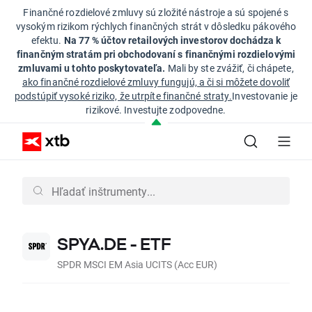
Finančné rozdielové zmluvy sú zložité nástroje a sú spojené s
vysokým rizikom rýchlych finančných strát v dôsledku pákového
efektu.
Na 77 % účtov retailových investorov dochádza k
finančným stratám pri obchodovaní s finančnými rozdielovými
zmluvami u tohto poskytovateľa.
Mali by ste zvážiť, či chápete,
ako finančné rozdielové zmluvy fungujú, a či si môžete dovoliť
podstúpiť vysoké riziko, že utrpíte finančné straty.
Investovanie je
rizikové. Investujte zodpovedne.
SPYA.DE - ETF
SPDR MSCI EM Asia UCITS (Acc EUR)