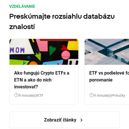
VZDELÁVANIE
Preskúmajte rozsiahlu databázu
znalostí
Ako fungujú Crypto ETFs a
ETF vs podielové f
ETN a ako do nich
porovnanie
investovať?
9 minute(s)
ETF
9 minute(s)
Príručky
Zobraziť články