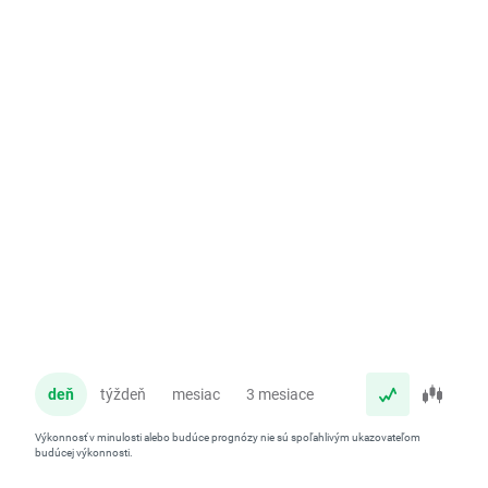
deň
týždeň
mesiac
3 mesiace
rok
Výkonnosť v minulosti alebo budúce prognózy nie sú spoľahlivým ukazovateľom
budúcej výkonnosti.