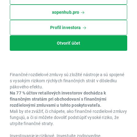
xopenhub.pro
Profil investora
Otvoriť účet
Finančné rozdielové zmluvy sú zložité nástroje a sú spojené
s vysokým rizikom rýchlych finančných strát v dôsledku
pákového efektu.
Na 77 % účtov retailových investorov dochádza k
finančným stratám pri obchodovaní s finančnými
rozdielovými zmluvami u tohto poskytovateľa.
Mali by ste zvážiť, či chápete, ako finančné rozdielové zmluvy
fungujú, a či si môžete dovoliť podstúpiť vysoké riziko, že
utrpíte finančné straty.
Investovanie je rizikové. Investujte zodpovedne.