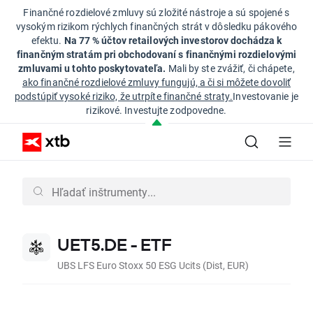
Finančné rozdielové zmluvy sú zložité nástroje a sú spojené s
vysokým rizikom rýchlych finančných strát v dôsledku pákového
efektu.
Na 77 % účtov retailových investorov dochádza k
finančným stratám pri obchodovaní s finančnými rozdielovými
zmluvami u tohto poskytovateľa.
Mali by ste zvážiť, či chápete,
ako finančné rozdielové zmluvy fungujú, a či si môžete dovoliť
podstúpiť vysoké riziko, že utrpíte finančné straty.
Investovanie je
rizikové. Investujte zodpovedne.
UET5.DE - ETF
UBS LFS Euro Stoxx 50 ESG Ucits (Dist, EUR)