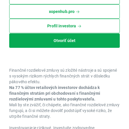
xopenhub.pro
Profil investora
Otvoriť účet
Finančné rozdielové zmluvy sú zložité nástroje a sú spojené
s vysokým rizikom rýchlych finančných strát v dôsledku
pákového efektu.
Na 77 % účtov retailových investorov dochádza k
finančným stratám pri obchodovaní s finančnými
rozdielovými zmluvami u tohto poskytovateľa.
Mali by ste zvážiť, či chápete, ako finančné rozdielové zmluvy
fungujú, a či si môžete dovoliť podstúpiť vysoké riziko, že
utrpíte finančné straty.
Investovanie je rizikové. Investujte zodpovedne.