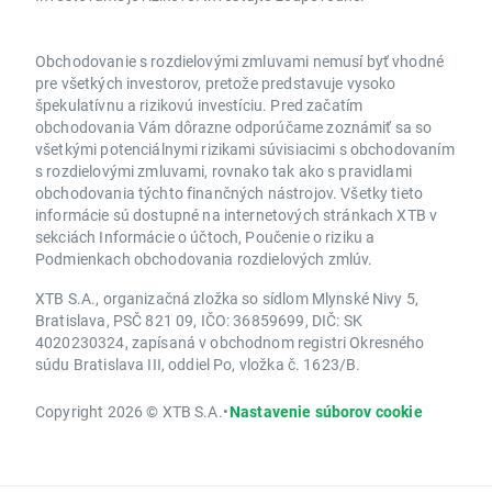
Obchodovanie s rozdielovými zmluvami nemusí byť vhodné
pre všetkých investorov, pretože predstavuje vysoko
špekulatívnu a rizikovú investíciu. Pred začatím
obchodovania Vám dôrazne odporúčame zoznámiť sa so
všetkými potenciálnymi rizikami súvisiacimi s obchodovaním
s rozdielovými zmluvami, rovnako tak ako s pravidlami
obchodovania týchto finančných nástrojov. Všetky tieto
informácie sú dostupné na internetových stránkach XTB v
sekciách Informácie o účtoch, Poučenie o riziku a
Podmienkach obchodovania rozdielových zmlúv.
XTB S.A., organizačná zložka so sídlom Mlynské Nivy 5,
Bratislava, PSČ 821 09, IČO: 36859699, DIČ: SK
4020230324, zapísaná v obchodnom registri Okresného
súdu Bratislava III, oddiel Po, vložka č. 1623/B.
Copyright 2026 © XTB S.A.
•
Nastavenie súborov cookie