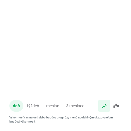
deň
týždeň
mesiac
3 mesiace
rok
Výkonnosť v minulosti alebo budúce prognózy nie sú spoľahlivým ukazovateľom
budúcej výkonnosti.