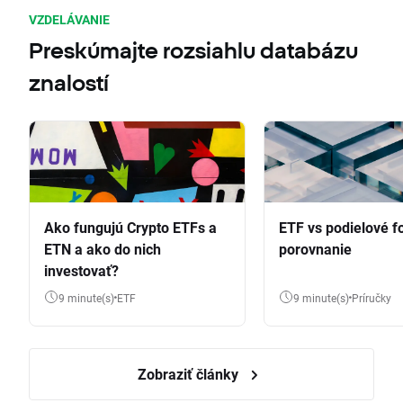
VZDELÁVANIE
Preskúmajte rozsiahlu databázu
znalostí
Ako fungujú Crypto ETFs a
ETF vs podielové f
ETN a ako do nich
porovnanie
investovať?
9 minute(s)
ETF
9 minute(s)
Príručky
Zobraziť články