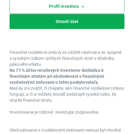
Profil investora
Otvoriť účet
Finančné rozdielové zmluvy sú zložité nástroje a sú spojené
s vysokým rizikom rýchlych finančných strát v dôsledku
pákového efektu.
Na 77 % účtov retailových investorov dochádza k
finančným stratám pri obchodovaní s finančnými
rozdielovými zmluvami u tohto poskytovateľa.
Mali by ste zvážiť, či chápete, ako finančné rozdielové zmluvy
fungujú, a či si môžete dovoliť podstúpiť vysoké riziko, že
utrpíte finančné straty.
Investovanie je rizikové. Investujte zodpovedne.
Obchodovanie s rozdielovými zmluvami nemusí byť vhodné