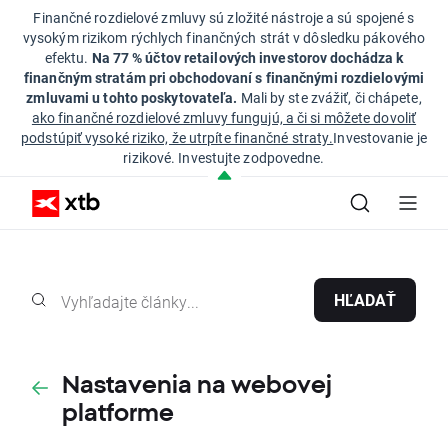
Finančné rozdielové zmluvy sú zložité nástroje a sú spojené s
vysokým rizikom rýchlych finančných strát v dôsledku pákového
efektu.
Na 77 % účtov retailových investorov dochádza k
finančným stratám pri obchodovaní s finančnými rozdielovými
zmluvami u tohto poskytovateľa.
Mali by ste zvážiť, či chápete,
ako finančné rozdielové zmluvy fungujú, a či si môžete dovoliť
podstúpiť vysoké riziko, že utrpíte finančné straty.
Investovanie je
rizikové. Investujte zodpovedne.
HĽADAŤ
Nastavenia na webovej
platforme