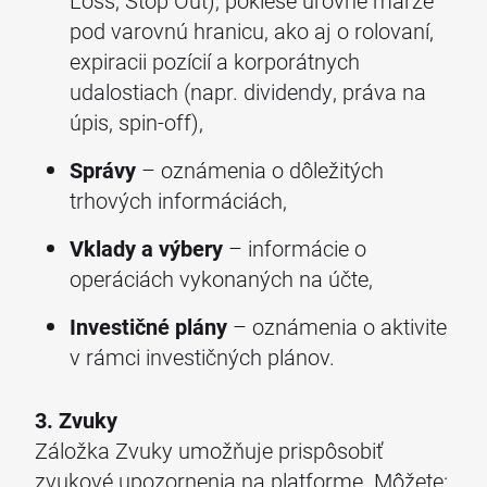
Loss, Stop Out), poklese úrovne marže
pod varovnú hranicu, ako aj o rolovaní,
expiracii pozícií a korporátnych
udalostiach (napr. dividendy, práva na
úpis, spin-off),
Správy
– oznámenia o dôležitých
trhových informáciách,
Vklady a výbery
– informácie o
operáciách vykonaných na účte,
Investičné plány
– oznámenia o aktivite
v rámci investičných plánov.
3. Zvuky
Záložka Zvuky umožňuje prispôsobiť
zvukové upozornenia na platforme. Môžete: