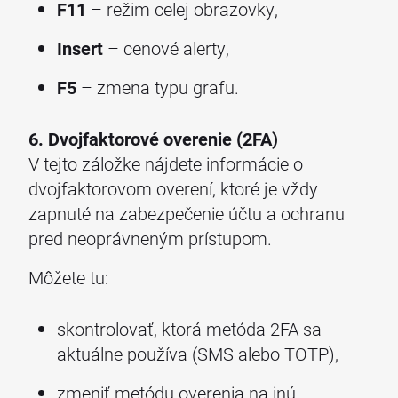
F11
– režim celej obrazovky,
Insert
– cenové alerty,
F5
– zmena typu grafu.
6. Dvojfaktorové overenie (2FA)
V tejto záložke nájdete informácie o
dvojfaktorovom overení, ktoré je vždy
zapnuté na zabezpečenie účtu a ochranu
pred neoprávneným prístupom.
Môžete tu:
skontrolovať, ktorá metóda 2FA sa
aktuálne používa (SMS alebo TOTP),
zmeniť metódu overenia na inú