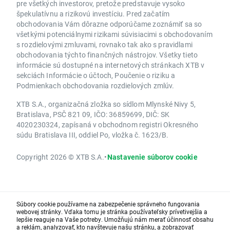
pre všetkých investorov, pretože predstavuje vysoko
špekulatívnu a rizikovú investíciu. Pred začatím
obchodovania Vám dôrazne odporúčame zoznámiť sa so
všetkými potenciálnymi rizikami súvisiacimi s obchodovaním
s rozdielovými zmluvami, rovnako tak ako s pravidlami
obchodovania týchto finančných nástrojov. Všetky tieto
informácie sú dostupné na internetových stránkach XTB v
sekciách Informácie o účtoch, Poučenie o riziku a
Podmienkach obchodovania rozdielových zmlúv.
XTB S.A., organizačná zložka so sídlom Mlynské Nivy 5,
Bratislava, PSČ 821 09, IČO: 36859699, DIČ: SK
4020230324, zapísaná v obchodnom registri Okresného
súdu Bratislava III, oddiel Po, vložka č. 1623/B.
Copyright 2026 © XTB S.A.
•
Nastavenie súborov cookie
Súbory cookie používame na zabezpečenie správneho fungovania
webovej stránky. Vďaka tomu je stránka používateľsky prívetivejšia a
lepšie reaguje na Vaše potreby. Umožňujú nám merať účinnosť obsahu
a reklám, analyzovať, kto navštevuje našu stránku, a zobrazovať