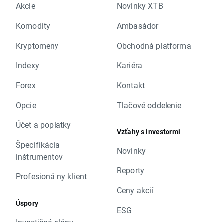
Akcie
Novinky XTB
Komodity
Ambasádor
Kryptomeny
Obchodná platforma
Indexy
Kariéra
Forex
Kontakt
Opcie
Tlačové oddelenie
Účet a poplatky
Vzťahy s investormi
Špecifikácia
Novinky
inštrumentov
Reporty
Profesionálny klient
Ceny akcií
Úspory
ESG
Investičné plány