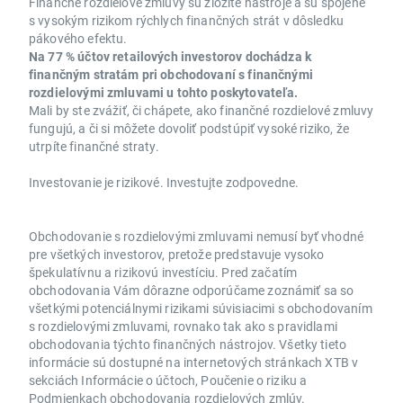
Finančné rozdielové zmluvy sú zložité nástroje a sú spojené
s vysokým rizikom rýchlych finančných strát v dôsledku
pákového efektu.
Na 77 % účtov retailových investorov dochádza k
finančným stratám pri obchodovaní s finančnými
rozdielovými zmluvami u tohto poskytovateľa.
Mali by ste zvážiť, či chápete, ako finančné rozdielové zmluvy
fungujú, a či si môžete dovoliť podstúpiť vysoké riziko, že
utrpíte finančné straty.
Investovanie je rizikové. Investujte zodpovedne.
Obchodovanie s rozdielovými zmluvami nemusí byť vhodné
pre všetkých investorov, pretože predstavuje vysoko
špekulatívnu a rizikovú investíciu. Pred začatím
obchodovania Vám dôrazne odporúčame zoznámiť sa so
všetkými potenciálnymi rizikami súvisiacimi s obchodovaním
s rozdielovými zmluvami, rovnako tak ako s pravidlami
obchodovania týchto finančných nástrojov. Všetky tieto
informácie sú dostupné na internetových stránkach XTB v
sekciách Informácie o účtoch, Poučenie o riziku a
Podmienkach obchodovania rozdielových zmlúv.