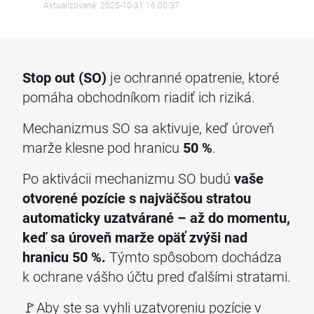
Aktualizované: 2025-10-31 16:00:37
Stop out (SO)
je ochranné opatrenie, ktoré
pomáha obchodníkom riadiť ich riziká.
Mechanizmus SO sa aktivuje, keď úroveň
marže klesne pod hranicu
50 %
.
Po aktivácii mechanizmu SO budú
vaše
otvorené pozície s najväčšou stratou
automaticky uzatvárané – až do momentu,
keď sa úroveň marže opäť zvýši nad
hranicu 50 %.
Týmto spôsobom dochádza
k ochrane vášho účtu pred ďalšími stratami.
🚩Aby ste sa vyhli uzatvoreniu pozície v