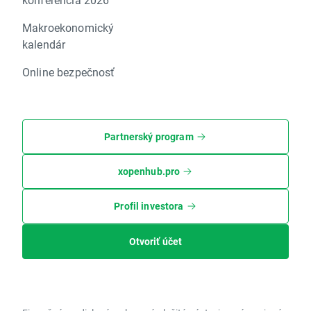
Makroekonomický
kalendár
Online bezpečnosť
Partnerský program
xopenhub.pro
Profil investora
Otvoriť účet