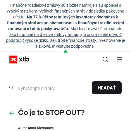
Finančné rozdielové zmluvy sú zložité nástroje a sú spojené s
vysokým rizikom rýchlych finančných strát v dôsledku pákového
efektu.
Na 77 % účtov retailových investorov dochádza k
finančným stratám pri obchodovaní s finančnými rozdielovými
zmluvami u tohto poskytovateľa.
Mali by ste zvážiť, či chápete,
ako finančné rozdielové zmluvy fungujú, a či si môžete dovoliť
podstúpiť vysoké riziko, že utrpíte finančné straty.
Investovanie je
rizikové. Investujte zodpovedne.
HĽADAŤ
Čo je to STOP OUT?
Autor
Anna Niedobova