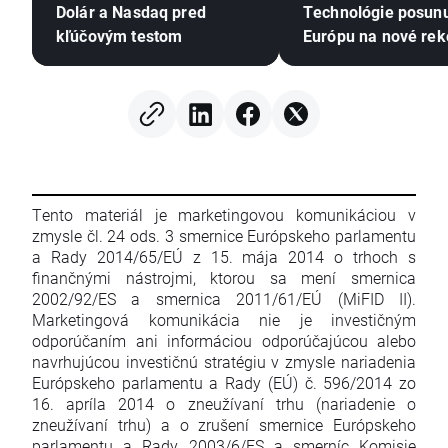
Dolár a Nasdaq pred
Technológie posunu
kľúčovým testom
Európu na nové re
maximá! Kovy pokra
raste napriek
stagnujúcemu dolá
(07.08.2026)
Tento materiál je marketingovou komunikáciou v
zmysle čl. 24 ods. 3 smernice Európskeho parlamentu
a Rady 2014/65/EÚ z 15. mája 2014 o trhoch s
finančnými nástrojmi, ktorou sa mení smernica
2002/92/ES a smernica 2011/61/EÚ (MiFID II).
Marketingová komunikácia nie je investičným
odporúčaním ani informáciou odporúčajúcou alebo
navrhujúcou investičnú stratégiu v zmysle nariadenia
Európskeho parlamentu a Rady (EÚ) č. 596/2014 zo
16. apríla 2014 o zneužívaní trhu (nariadenie o
zneužívaní trhu) a o zrušení smernice Európskeho
parlamentu a Rady 2003/6/ES a smerníc Komisie