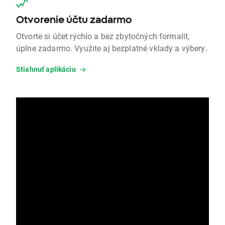
Otvorenie účtu zadarmo
Otvorte si účet rýchlo a bez zbytočných formalít,
úplne zadarmo. Využite aj bezplatné vklady a výbery.
Stiahnuť aplikáciu