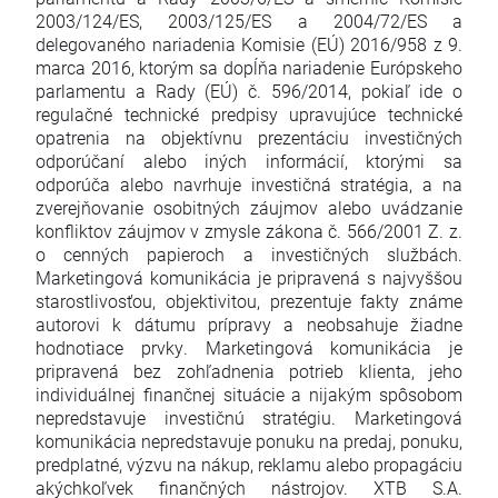
2003/124/ES, 2003/125/ES a 2004/72/ES a
delegovaného nariadenia Komisie (EÚ) 2016/958 z 9.
marca 2016, ktorým sa dopĺňa nariadenie Európskeho
parlamentu a Rady (EÚ) č. 596/2014, pokiaľ ide o
regulačné technické predpisy upravujúce technické
opatrenia na objektívnu prezentáciu investičných
odporúčaní alebo iných informácií, ktorými sa
odporúča alebo navrhuje investičná stratégia, a na
zverejňovanie osobitných záujmov alebo uvádzanie
konfliktov záujmov v zmysle zákona č. 566/2001 Z. z.
o cenných papieroch a investičných službách.
Marketingová komunikácia je pripravená s najvyššou
starostlivosťou, objektivitou, prezentuje fakty známe
autorovi k dátumu prípravy a neobsahuje žiadne
hodnotiace prvky. Marketingová komunikácia je
pripravená bez zohľadnenia potrieb klienta, jeho
individuálnej finančnej situácie a nijakým spôsobom
nepredstavuje investičnú stratégiu. Marketingová
komunikácia nepredstavuje ponuku na predaj, ponuku,
predplatné, výzvu na nákup, reklamu alebo propagáciu
akýchkoľvek finančných nástrojov. XTB S.A.