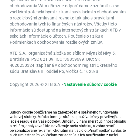
obchodovania Vám dôrazne odporúčame zoznámiť sa so
všetkými potenciálnymi rizikami súvisiacimi s obchodovaním
s rozdielovými zmluvami, rovnako tak ako s pravidlami
obchodovania týchto finančných nástrojov. Všetky tieto
informácie sú dostupné na internetových stránkach XTB v
sekciách Informácie o účtoch, Poučenie o riziku a
Podmienkach obchodovania rozdielových zmlúv.
XTB S.A., organizačná zložka so sídlom Mlynské Nivy 5,
Bratislava, PSČ 821 09, IČO: 36859699, DIČ: SK
4020230324, zapísaná v obchodnom registri Okresného
súdu Bratislava III, oddiel Po, vložka č. 1623/B.
Copyright 2026 © XTB S.A.
•
Nastavenie súborov cookie
Súbory cookie používame na zabezpečenie správneho fungovania
webovej stránky. Vďaka tomu je stránka používateľsky prívetivejšia a
lepšie reaguje na Vaše potreby. Umožňujú nám merať účinnosť obsahu
a reklám, analyzovať, kto navštevuje našu stránku, a zobrazovať
personalizované reklamy. Kliknutím na tlačidlo „Prijať všetko“ súhlasíte
s ich umiestnením vo Vašom zariadení a s ich používaním z našej