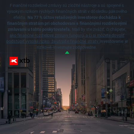
Finančné rozdielové zmluvy sú zložité nástroje a sú spojené s
vysokým rizikom rýchlych finančných strát v dôsledku pákového
efektu.
Na 77 % účtov retailových investorov dochádza k
finančným stratám pri obchodovaní s finančnými rozdielovými
zmluvami u tohto poskytovateľa.
Mali by ste zvážiť, či chápete,
ako finančné rozdielové zmluvy fungujú, a či si môžete dovoliť
podstúpiť vysoké riziko, že utrpíte finančné straty.
Investovanie je
rizikové. Investujte zodpovedne.