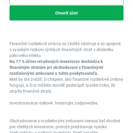
Otvoriť účet
Finančné rozdielové zmluvy sú zložité nástroje a sú spojené
s vysokým rizikom rýchlych finančných strát v dôsledku
pákového efektu.
Na 77 % účtov retailových investorov dochádza k
finančným stratám pri obchodovaní s finančnými
rozdielovými zmluvami u tohto poskytovateľa.
Mali by ste zvážiť, či chápete, ako finančné rozdielové zmluvy
fungujú, a či si môžete dovoliť podstúpiť vysoké riziko, že
utrpíte finančné straty.
Investovanie je rizikové. Investujte zodpovedne.
Obchodovanie s rozdielovými zmluvami nemusí byť vhodné
pre všetkých investorov, pretože predstavuje vysoko
špekulatívnu a rizikovú investíciu. Pred začatím