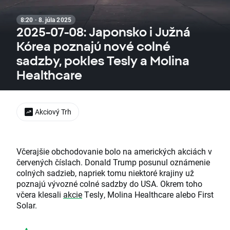
8:20 · 8. júla 2025
2025-07-08: Japonsko i Južná
Kórea poznajú nové colné
sadzby, pokles Tesly a Molina
Healthcare
Akciový Trh
Včerajšie obchodovanie bolo na amerických akciách v
červených číslach. Donald Trump posunul oznámenie
colných sadzieb, napriek tomu niektoré krajiny už
poznajú vývozné colné sadzby do USA. Okrem toho
včera klesali
akcie
Tesly, Molina Healthcare alebo First
Solar.