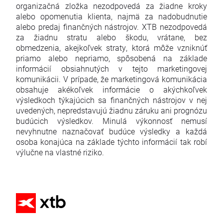
organizačná zložka nezodpovedá za žiadne kroky
alebo opomenutia klienta, najmä za nadobudnutie
alebo predaj finančných nástrojov. XTB nezodpovedá
za žiadnu stratu alebo škodu, vrátane, bez
obmedzenia, akejkoľvek straty, ktorá môže vzniknúť
priamo alebo nepriamo, spôsobená na základe
informácií obsiahnutých v tejto marketingovej
komunikácii. V prípade, že marketingová komunikácia
obsahuje akékoľvek informácie o akýchkoľvek
výsledkoch týkajúcich sa finančných nástrojov v nej
uvedených, nepredstavujú žiadnu záruku ani prognózu
budúcich výsledkov. Minulá výkonnosť nemusí
nevyhnutne naznačovať budúce výsledky a každá
osoba konajúca na základe týchto informácií tak robí
výlučne na vlastné riziko.