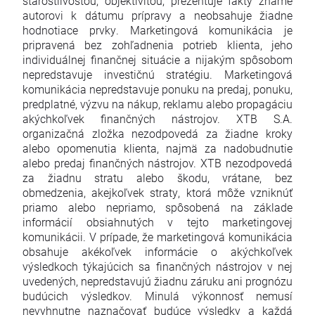
starostlivosťou, objektivitou, prezentuje fakty známe
autorovi k dátumu prípravy a neobsahuje žiadne
hodnotiace prvky. Marketingová komunikácia je
pripravená bez zohľadnenia potrieb klienta, jeho
individuálnej finančnej situácie a nijakým spôsobom
nepredstavuje investičnú stratégiu. Marketingová
komunikácia nepredstavuje ponuku na predaj, ponuku,
predplatné, výzvu na nákup, reklamu alebo propagáciu
akýchkoľvek finančných nástrojov. XTB S.A.
organizačná zložka nezodpovedá za žiadne kroky
alebo opomenutia klienta, najmä za nadobudnutie
alebo predaj finančných nástrojov. XTB nezodpovedá
za žiadnu stratu alebo škodu, vrátane, bez
obmedzenia, akejkoľvek straty, ktorá môže vzniknúť
priamo alebo nepriamo, spôsobená na základe
informácií obsiahnutých v tejto marketingovej
komunikácii. V prípade, že marketingová komunikácia
obsahuje akékoľvek informácie o akýchkoľvek
výsledkoch týkajúcich sa finančných nástrojov v nej
uvedených, nepredstavujú žiadnu záruku ani prognózu
budúcich výsledkov. Minulá výkonnosť nemusí
nevyhnutne naznačovať budúce výsledky a každá