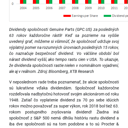
Dividendy spoločnosti Genuine Parts (GPC.US) za posledných
63 rokov každoročne rástli! Keď sa pozrieme na vyššie
uvedený graf, môžeme si všimnúť, že spoločnosť udržuje svoj
výplatný pomer na rozumných úrovniach posledných 15 rokov,
čo naznačuje bezpečnosť dividend. Vo väčšine období bol
nárast dividend vyšší, ako tempo rastu cien v USA. To ukazuje,
že dividenda spoločnosti rastie nielen v nominálnom vyjadrení,
ale aj v reálnom. Zdroj: Bloomberg, XTB Research
V neposlednom rade treba poznamenať, že akcie spoločnosti
sú lukratívne vďaka dividendám. Spoločnosť každoročne
rozdeľovala nadbytočnú hotovosť svojim akcionárom od roku
1948. Zatiaľ čo vyplatenie dividend za 70 po sebe idúcich
rokov možno považovať za super výkon, rok 2018 bol tiež 63.
rokom postupného zvyšovania dividend! Žiadna iná
spoločnosť z S&P 500 nemá dlhšiu históriu rastu dividend a
iba dve spoločnosti sú na tom podobne a to sú Procter &