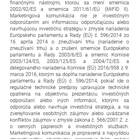
finančnými nástrojmi, ktorou sa mení smernica
2002/92/ES a smernica 2011/61/EÚ (MiFID II).
Marketingová komunikácia nie je investičným
odporúčaním ani informáciou odporúčajúcou alebo
navrhujúcou investičnú stratégiu v zmysle nariadenia
Európskeho parlamentu a Rady (EÚ) č. 596/2014 zo
16. apríla 2014 o zneužívaní trhu (nariadenie o
zneužívaní trhu) a o zrušení smernice Európskeho
parlamentu a Rady 2003/6/ES a smerníc Komisie
2003/124/ES, 2003/125/ES a 2004/72/ES a
delegovaného nariadenia Komisie (EÚ) 2016/958 z 9.
marca 2016, ktorým sa dopĺňa nariadenie Európskeho
parlamentu a Rady (EÚ) č. 596/2014, pokiaľ ide o
regulačné technické predpisy upravujúce technické
opatrenia na objektívnu prezentáciu investičných
odporúčaní alebo iných informácií, ktorými sa
odporúča alebo navrhuje investičná stratégia, a na
zverejňovanie osobitných záujmov alebo uvádzanie
konfliktov záujmov v zmysle zákona č. 566/2001 Z. z.
o cenných papieroch a investičných službách.
Marketingová komunikácia je pripravená s najvyššou