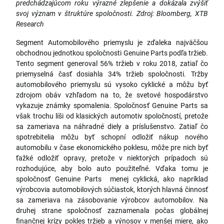
predchádzajúcom roku výrazné zlepšenie a dokázala zvýšiť
svoj význam v štruktúre spoločnosti. Zdroj: Bloomberg, XTB
Research
Segment Automobilového priemyslu je zďaleka najväčšou
obchodnou jednotkou spoločnosti Genuine Parts podľa tržieb.
Tento segment generoval 56% tržieb v roku 2018, zatiaľ čo
priemyselná časť dosiahla 34% tržieb spoločnosti. Tržby
automobilového priemyslu sú vysoko cyklické a môžu byť
zdrojom obáv vzhľadom na to, že svetové hospodárstvo
vykazuje známky spomalenia. Spoločnosť Genuine Parts sa
však trochu líši od klasických automotiv spoločností, pretože
sa zameriava na náhradné diely a príslušenstvo. Zatiaľ čo
spotrebitelia môžu byť schopní odložiť nákup nového
automobilu v čase ekonomického poklesu, môže pre nich byť
ťažké odložiť opravy, pretože v niektorých prípadoch sú
rozhodujúce, aby bolo auto použiteľné. Vďaka tomu je
spoločnosť Genuine Parts menej cyklická, ako napríklad
výrobcovia automobilových súčiastok, ktorých hlavná činnosť
sa zameriava na zásobovanie výrobcov automobilov. Na
druhej strane spoločnosť zaznamenala počas globálnej
finančnej krízy pokles tržieb a výnosov v menšej miere, ako