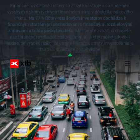
Finančné rozdielové zmluvy sú zložité nástroje a sú spojené s
vysokým rizikom rýchlych finančných strát v dôsledku pákového
efektu.
Na 77 % účtov retailových investorov dochádza k
finančným stratám pri obchodovaní s finančnými rozdielovými
zmluvami u tohto poskytovateľa.
Mali by ste zvážiť, či chápete,
ako finančné rozdielové zmluvy fungujú, a či si môžete dovoliť
podstúpiť vysoké riziko, že utrpíte finančné straty.
Investovanie je
rizikové. Investujte zodpovedne.