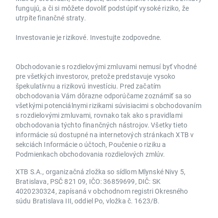
fungujú, a či si môžete dovoliť podstúpiť vysoké riziko, že
utrpíte finančné straty.
Investovanie je rizikové. Investujte zodpovedne.
Obchodovanie s rozdielovými zmluvami nemusí byť vhodné
pre všetkých investorov, pretože predstavuje vysoko
špekulatívnu a rizikovú investíciu. Pred začatím
obchodovania Vám dôrazne odporúčame zoznámiť sa so
všetkými potenciálnymi rizikami súvisiacimi s obchodovaním
s rozdielovými zmluvami, rovnako tak ako s pravidlami
obchodovania týchto finančných nástrojov. Všetky tieto
informácie sú dostupné na internetových stránkach XTB v
sekciách Informácie o účtoch, Poučenie o riziku a
Podmienkach obchodovania rozdielových zmlúv.
XTB S.A., organizačná zložka so sídlom Mlynské Nivy 5,
Bratislava, PSČ 821 09, IČO: 36859699, DIČ: SK
4020230324, zapísaná v obchodnom registri Okresného
súdu Bratislava III, oddiel Po, vložka č. 1623/B.