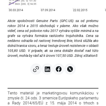
Akcie spoločnosti Genuine Parts (GPC.US) sa od prelomu
rokov 2014 a 2015 obchodujú v pásme. Ako však možno
vidieť, cena od polovice roku 2017 vytvára vyššie minimá a na
grafe sa vytvára formácia rastúceho trojuholníka. Cena sa
nedávno odrazila od rastovej trendovej línie, ktorá slúžila ako
dolná hranica vzoru, a teraz testuje úroveň rezistencie v oblasti
105,80 USD. V prípade, ak sa cena dokáže dostať nad túto
úroveň, mohla by rásť až k úrovni 107,50 USD. Zdroj: xStation5
Tento materiál je marketingovou komunikáciou v
zmysle čl. 24 ods. 3 smernice Európskeho parlamentu
a Rady 2014/65/EÚ z 15. mája 2014 o trhoch s