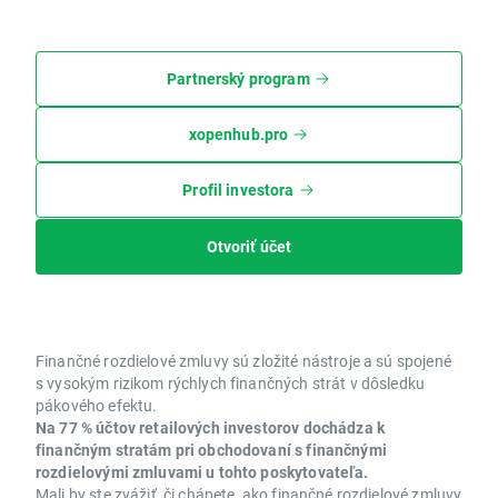
Partnerský program
xopenhub.pro
Profil investora
Otvoriť účet
Finančné rozdielové zmluvy sú zložité nástroje a sú spojené
s vysokým rizikom rýchlych finančných strát v dôsledku
pákového efektu.
Na 77 % účtov retailových investorov dochádza k
finančným stratám pri obchodovaní s finančnými
rozdielovými zmluvami u tohto poskytovateľa.
Mali by ste zvážiť, či chápete, ako finančné rozdielové zmluvy