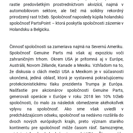
rastie predovšetkým prostredníctvom akvizícií, najmä v
automobilovom sektore, ale tiež má solídny rekordný
prirodzený rast tržieb. Spoločnosť naposledy kúpila holandskú
spoločnosť PartsPoint – ktorá poskytla spoločnosti zázemie v
Holandsku a Belgicku.
Činnosť spoločnosti sa zameriava najmä na Severnú Ameriku.
Spoločnosť Genuine Parts má však aj expozíciu voči
zahraničným trhom. Okrem USA je prítomná aj v Európe,
Austrálii, Novom Zélande, Kanade a Mexiku. Vzhľadom na to,
že diskusia o clách medzi USA a Mexikom je v súčasnosti
ukončená, jediná oblasť, ktorá je vystavená pokračujúcemu
protekcionistickému tlaku prezidenta Trumpa je Európa.
Našťastie pre akcionárov spoločnosti Genuine Parts,
generovali operácie v Európe v roku 2018 len 10% tržieb
spoločnosti, čo malo za následok obmedzenie akéhokoľvek
vplyvu na spoločnosť. Ako sme však uviedli v
predchádzajúcom odseku, spoločnosť sa nedávno rozšírila do
dvoch nových európskych krajín, preto význam starého
kontinentu pre spoločnosť môže časom rásť. Samozrejme,