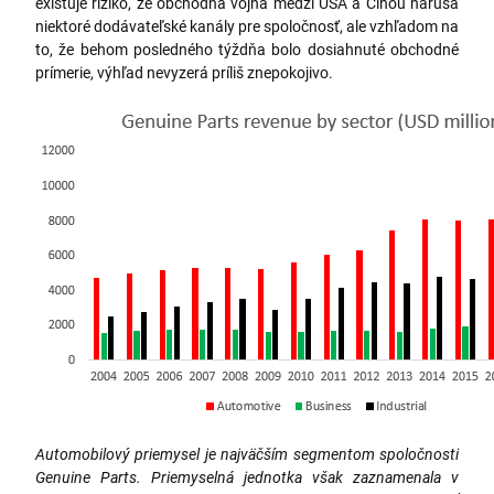
existuje riziko, že obchodná vojna medzi USA a Čínou narúša
niektoré dodávateľské kanály pre spoločnosť, ale vzhľadom na
to, že behom posledného týždňa bolo dosiahnuté obchodné
prímerie, výhľad nevyzerá príliš znepokojivo.
Automobilový priemysel je najväčším segmentom spoločnosti
Genuine Parts. Priemyselná jednotka však zaznamenala v