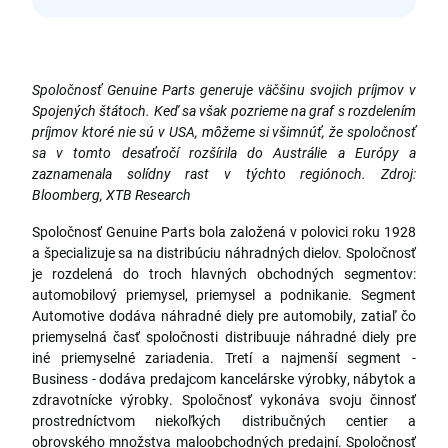
Spoločnosť Genuine Parts generuje väčšinu svojich príjmov v
Spojených štátoch. Keď sa však pozrieme na graf s rozdelením
príjmov ktoré nie sú v USA, môžeme si všimnúť, že spoločnosť
sa v tomto desaťročí rozšírila do Austrálie a Európy a
zaznamenala solídny rast v týchto regiónoch. Zdroj:
Bloomberg, XTB Research
Spoločnosť Genuine Parts bola založená v polovici roku 1928
a špecializuje sa na distribúciu náhradných dielov. Spoločnosť
je rozdelená do troch hlavných obchodných segmentov:
automobilový priemysel, priemysel a podnikanie. Segment
Automotive dodáva náhradné diely pre automobily, zatiaľ čo
priemyselná časť spoločnosti distribuuje náhradné diely pre
iné priemyselné zariadenia. Tretí a najmenší segment -
Business - dodáva predajcom kancelárske výrobky, nábytok a
zdravotnícke výrobky. Spoločnosť vykonáva svoju činnosť
prostredníctvom niekoľkých distribučných centier a
obrovského množstva maloobchodných predajní. Spoločnosť