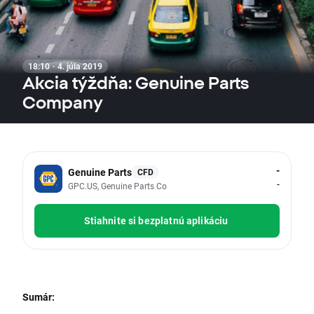
18:10 · 4. júla 2019
Akcia týždňa: Genuine Parts
Company
-
Genuine Parts
CFD
-
GPC.US, Genuine Parts Co
Stiahnite si bezplatnú aplikáciu
Sumár: