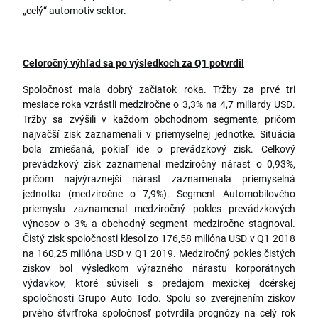
„celý“ automotiv sektor.
Celoročný výhľad sa po výsledkoch za Q1 potvrdil
Spoločnosť mala dobrý začiatok roka. Tržby za prvé tri
mesiace roka vzrástli medziročne o 3,3% na 4,7 miliardy USD.
Tržby sa zvýšili v každom obchodnom segmente, pričom
najväčší zisk zaznamenali v priemyselnej jednotke. Situácia
bola zmiešaná, pokiaľ ide o prevádzkový zisk. Celkový
prevádzkový zisk zaznamenal medziročný nárast o 0,93%,
pričom najvýraznejší nárast zaznamenala priemyselná
jednotka (medziročne o 7,9%). Segment Automobilového
priemyslu zaznamenal medziročný pokles prevádzkových
výnosov o 3% a obchodný segment medziročne stagnoval.
Čistý zisk spoločnosti klesol zo 176,58 milióna USD v Q1 2018
na 160,25 milióna USD v Q1 2019. Medziročný pokles čistých
ziskov bol výsledkom výrazného nárastu korporátnych
výdavkov, ktoré súviseli s predajom mexickej dcérskej
spoločnosti Grupo Auto Todo. Spolu so zverejnením ziskov
prvého štvrťroka spoločnosť potvrdila prognózy na celý rok