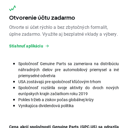
Otvorenie účtu zadarmo
Otvorte si účet rýchlo a bez zbytočných formalít,
úplne zadarmo. Využite aj bezplatné vklady a výbery.
Stiahnuť aplikáciu
Spoločnosť Genuine Parts sa zameriava na distribúciu
náhradných dielov pre automobilový priemysel a iné
priemyselné odvetvia
USA zostávajú pre spoločnosť kľúčovým trhom
Spoločnosť rozšírila svoje aktivity do dvoch nových
európskych krajín začiatkom roku 2019
Pokles tržieb a ziskov počas globálnej krízy
Vynikajúca dividendová politika
Cena akcií spoločnosti Genuine Parts (GPC.US) sa odrazila