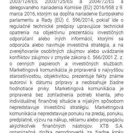
2003/124/ES, 2003/125/ES a 2004/72/ES a
delegovaného nariadenia Komisie (EÚ) 2016/958 z 9.
marca 2016, ktorým sa dopĺňa nariadenie Európskeho
parlamentu a Rady (EÚ) č. 596/2014, pokiaľ ide o
regulačné technické predpisy upravujúce technické
opatrenia na objektívnu prezentáciu investičných
odporúčaní alebo iných informácií, ktorými sa
odporúča alebo navrhuje investičná stratégia, a na
zverejňovanie osobitných záujmov alebo uvádzanie
konfliktov záujmov v zmysle zákona č. 566/2001 Z. z.
o cenných papieroch a investičných službách.
Marketingová komunikácia je pripravená s najvyššou
starostlivosťou, objektivitou, prezentuje fakty známe
autorovi k dátumu prípravy a neobsahuje žiadne
hodnotiace prvky. Marketingová komunikácia je
pripravená bez zohľadnenia potrieb klienta, jeho
individuálnej finančnej situácie a nijakým spôsobom
nepredstavuje investičnú stratégiu. Marketingová
komunikácia nepredstavuje ponuku na predaj, ponuku,
predplatné, výzvu na nákup, reklamu alebo propagáciu
akýchkoľvek finančných nástrojov. XTB S.A.
organizačná zložka nezodpovedá za žiadne kroky