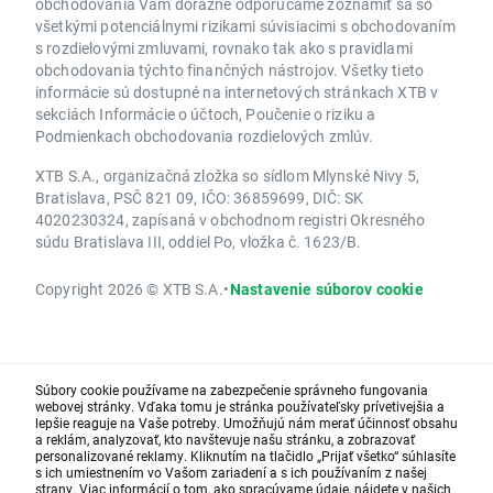
obchodovania Vám dôrazne odporúčame zoznámiť sa so
všetkými potenciálnymi rizikami súvisiacimi s obchodovaním
s rozdielovými zmluvami, rovnako tak ako s pravidlami
obchodovania týchto finančných nástrojov. Všetky tieto
informácie sú dostupné na internetových stránkach XTB v
sekciách Informácie o účtoch, Poučenie o riziku a
Podmienkach obchodovania rozdielových zmlúv.
XTB S.A., organizačná zložka so sídlom Mlynské Nivy 5,
Bratislava, PSČ 821 09, IČO: 36859699, DIČ: SK
4020230324, zapísaná v obchodnom registri Okresného
súdu Bratislava III, oddiel Po, vložka č. 1623/B.
Copyright 2026 © XTB S.A.
•
Nastavenie súborov cookie
Súbory cookie používame na zabezpečenie správneho fungovania
webovej stránky. Vďaka tomu je stránka používateľsky prívetivejšia a
lepšie reaguje na Vaše potreby. Umožňujú nám merať účinnosť obsahu
a reklám, analyzovať, kto navštevuje našu stránku, a zobrazovať
personalizované reklamy. Kliknutím na tlačidlo „Prijať všetko“ súhlasíte
s ich umiestnením vo Vašom zariadení a s ich používaním z našej
strany. Viac informácií o tom, ako spracúvame údaje, nájdete v našich