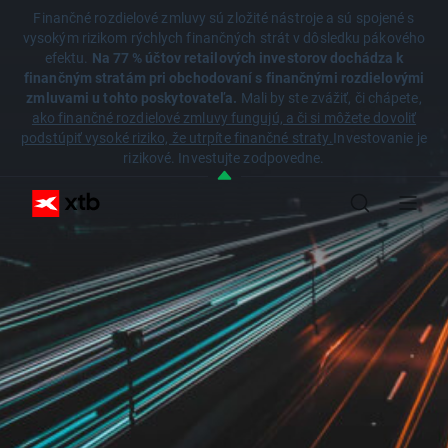
Finančné rozdielové zmluvy sú zložité nástroje a sú spojené s
vysokým rizikom rýchlych finančných strát v dôsledku pákového
efektu.
Na 77 % účtov retailových investorov dochádza k
finančným stratám pri obchodovaní s finančnými rozdielovými
zmluvami u tohto poskytovateľa.
Mali by ste zvážiť, či chápete,
ako finančné rozdielové zmluvy fungujú, a či si môžete dovoliť
podstúpiť vysoké riziko, že utrpíte finančné straty.
Investovanie je
rizikové. Investujte zodpovedne.