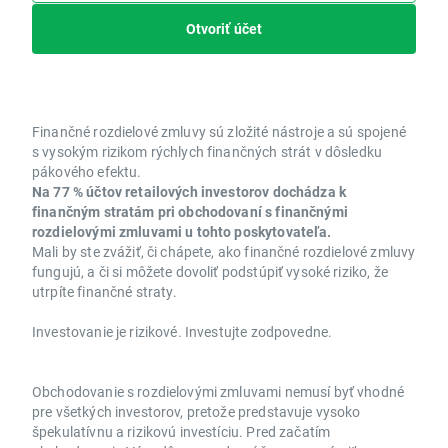
Otvoriť účet
Finančné rozdielové zmluvy sú zložité nástroje a sú spojené
s vysokým rizikom rýchlych finančných strát v dôsledku
pákového efektu.
Na 77 % účtov retailových investorov dochádza k
finančným stratám pri obchodovaní s finančnými
rozdielovými zmluvami u tohto poskytovateľa.
Mali by ste zvážiť, či chápete, ako finančné rozdielové zmluvy
fungujú, a či si môžete dovoliť podstúpiť vysoké riziko, že
utrpíte finančné straty.
Investovanie je rizikové. Investujte zodpovedne.
Obchodovanie s rozdielovými zmluvami nemusí byť vhodné
pre všetkých investorov, pretože predstavuje vysoko
špekulatívnu a rizikovú investíciu. Pred začatím