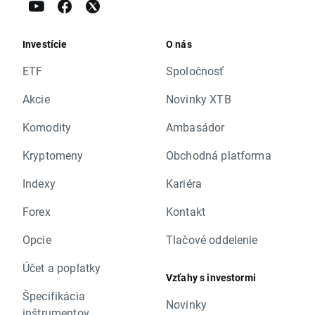
Investície
O nás
ETF
Spoločnosť
Akcie
Novinky XTB
Komodity
Ambasádor
Kryptomeny
Obchodná platforma
Indexy
Kariéra
Forex
Kontakt
Opcie
Tlačové oddelenie
Účet a poplatky
Vzťahy s investormi
Špecifikácia
Novinky
inštrumentov