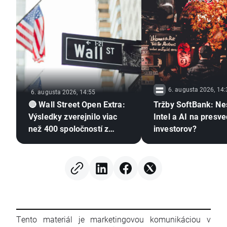
6. augusta 2026, 14:
6. augusta 2026, 14:55
🔴 Wall Street Open Extra:
Tržby SoftBank: Ne
Výsledky zverejnilo viac
Intel a AI na presv
než 400 spoločností z
investorov?
indexu S&P 500, aktuálne
informácie o Iráne a
zameranie na kryptomeny
Tento materiál je marketingovou komunikáciou v