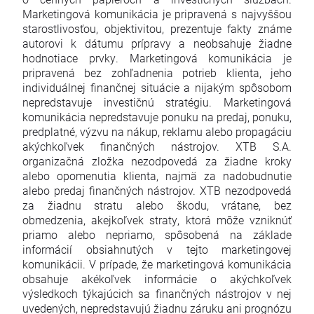
Marketingová komunikácia je pripravená s najvyššou
starostlivosťou, objektivitou, prezentuje fakty známe
autorovi k dátumu prípravy a neobsahuje žiadne
hodnotiace prvky. Marketingová komunikácia je
pripravená bez zohľadnenia potrieb klienta, jeho
individuálnej finančnej situácie a nijakým spôsobom
nepredstavuje investičnú stratégiu. Marketingová
komunikácia nepredstavuje ponuku na predaj, ponuku,
predplatné, výzvu na nákup, reklamu alebo propagáciu
akýchkoľvek finančných nástrojov. XTB S.A.
organizačná zložka nezodpovedá za žiadne kroky
alebo opomenutia klienta, najmä za nadobudnutie
alebo predaj finančných nástrojov. XTB nezodpovedá
za žiadnu stratu alebo škodu, vrátane, bez
obmedzenia, akejkoľvek straty, ktorá môže vzniknúť
priamo alebo nepriamo, spôsobená na základe
informácií obsiahnutých v tejto marketingovej
komunikácii. V prípade, že marketingová komunikácia
obsahuje akékoľvek informácie o akýchkoľvek
výsledkoch týkajúcich sa finančných nástrojov v nej
uvedených, nepredstavujú žiadnu záruku ani prognózu