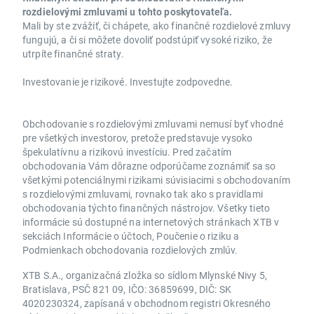
rozdielovými zmluvami u tohto poskytovateľa.
Mali by ste zvážiť, či chápete, ako finančné rozdielové zmluvy
fungujú, a či si môžete dovoliť podstúpiť vysoké riziko, že
utrpíte finančné straty.
Investovanie je rizikové. Investujte zodpovedne.
Obchodovanie s rozdielovými zmluvami nemusí byť vhodné
pre všetkých investorov, pretože predstavuje vysoko
špekulatívnu a rizikovú investíciu. Pred začatím
obchodovania Vám dôrazne odporúčame zoznámiť sa so
všetkými potenciálnymi rizikami súvisiacimi s obchodovaním
s rozdielovými zmluvami, rovnako tak ako s pravidlami
obchodovania týchto finančných nástrojov. Všetky tieto
informácie sú dostupné na internetových stránkach XTB v
sekciách Informácie o účtoch, Poučenie o riziku a
Podmienkach obchodovania rozdielových zmlúv.
XTB S.A., organizačná zložka so sídlom Mlynské Nivy 5,
Bratislava, PSČ 821 09, IČO: 36859699, DIČ: SK
4020230324, zapísaná v obchodnom registri Okresného