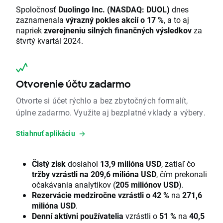
Spoločnosť
Duolingo Inc. (NASDAQ: DUOL)
dnes
zaznamenala
výrazný pokles akcií o 17 %
, a to aj
napriek
zverejneniu silných finančných výsledkov
za
štvrtý kvartál 2024.
Otvorenie účtu zadarmo
Otvorte si účet rýchlo a bez zbytočných formalít,
úplne zadarmo. Využite aj bezplatné vklady a výbery.
Stiahnuť aplikáciu
Čistý zisk
dosiahol
13,9 milióna USD
, zatiaľ čo
tržby vzrástli na 209,6 milióna USD
, čím prekonali
očakávania analytikov (
205 miliónov USD
).
Rezervácie medziročne vzrástli o 42 %
na
271,6
milióna USD
.
Denní aktívni používatelia
vzrástli o
51 %
na
40,5