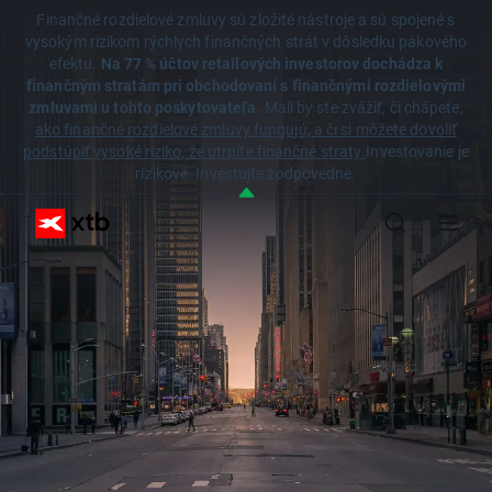
Finančné rozdielové zmluvy sú zložité nástroje a sú spojené s
vysokým rizikom rýchlych finančných strát v dôsledku pákového
efektu.
Na 77 % účtov retailových investorov dochádza k
finančným stratám pri obchodovaní s finančnými rozdielovými
zmluvami u tohto poskytovateľa.
Mali by ste zvážiť, či chápete,
ako finančné rozdielové zmluvy fungujú, a či si môžete dovoliť
podstúpiť vysoké riziko, že utrpíte finančné straty.
Investovanie je
rizikové. Investujte zodpovedne.