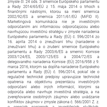
zmysle čl. 24 ods. 3 smernice Európskeho parlamentu
a Rady 2014/65/EÚ z 15. mája 2014 o trhoch s
finančnými nástrojmi, ktorou sa mení smernica
2002/92/ES a smernica 2011/61/EÚ (MiFID II).
Marketingová komunikácia nie je investičným
odporúčaním ani informáciou odporúčajúcou alebo
navrhujúcou investičnú stratégiu v zmysle nariadenia
Európskeho parlamentu a Rady (EÚ) č. 596/2014 zo
16. apríla 2014 o zneužívaní trhu (nariadenie o
zneužívaní trhu) a o zrušení smernice Európskeho
parlamentu a Rady 2003/6/ES a smerníc Komisie
2003/124/ES, 2003/125/ES a 2004/72/ES a
delegovaného nariadenia Komisie (EÚ) 2016/958 z 9.
marca 2016, ktorým sa dopĺňa nariadenie Európskeho
parlamentu a Rady (EÚ) č. 596/2014, pokiaľ ide o
regulačné technické predpisy upravujúce technické
opatrenia na objektívnu prezentáciu investičných
odporúčaní alebo iných informácií, ktorými sa
odporúča alebo navrhuje investičná stratégia, a na
zverejňovanie osobitných záujmov alebo uvádzanie
konfliktov záujmov v zmysle zákona č. 566/2001 Z. z.
o cenných papieroch a investičných službách.