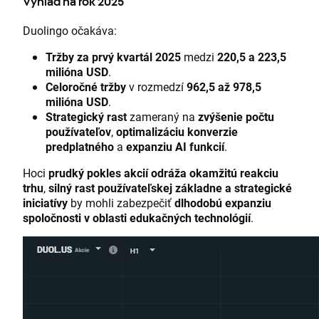
Výhľad na rok 2025
Duolingo očakáva:
Tržby za prvý kvartál 2025
medzi
220,5 a 223,5
milióna USD
.
Celoročné tržby
v rozmedzí
962,5 až 978,5
milióna USD
.
Strategický rast
zameraný na
zvýšenie počtu
používateľov
,
optimalizáciu konverzie
predplatného
a
expanziu AI funkcií
.
Hoci
prudký pokles akcií odráža okamžitú reakciu
trhu
,
silný rast používateľskej základne a strategické
iniciatívy
by mohli zabezpečiť
dlhodobú expanziu
spoločnosti v oblasti edukačných technológií
.