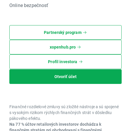
Online bezpečnosť
Partnerský program
xopenhub.pro
Profil investora
Otvoriť účet
Finančné rozdielové zmluvy sú zložité nástroje a sú spojené
s vysokým rizikom rýchlych finančných strát v dôsledku
pákového efektu.
Na 77 % účtov retailových investorov dochádza k
finančným stratám pri obchodovaní s finančnými