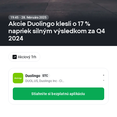
19:45 · 28. februára 2025
Akcie Duolingo klesli o 17 %
napriek silným výsledkom za Q4
2024
Akciový Trh
-
Duolingo
STC
-
DUOL.US, Duolingo Inc - Class A
Stiahnite si bezplatnú aplikáciu