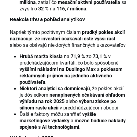
milióna
, zatiaľ čo
mesační aktívni používatelia
sa
zvýšili o
32 %
na
116,7 milióna
.
Reakcia trhu a pohľad analytikov
Napriek týmto pozitívnym číslam
prudký pokles akcií
naznačuje, že investori očakávali ešte vyšší rast
alebo sa obávajú niektorých finančných ukazovateľov.
Hrubá marža klesla
na
71,9 %
zo
73,1 %
v
predchádzajúcom kvartáli, čo bolo spôsobené
vyššími nákladmi na Duolingo Max
a
poklesom
reklamných príjmov na jedného aktívneho
používateľa
.
Niektorí analytici sa domnievajú
, že pokles akcií
je dôsledkom
nenaplnených očakávaní ohľadom
výhľadu na rok 2025
alebo
výberu ziskov po
silnom raste akcií
v predchádzajúcom období.
Ďalšie faktory môžu zahŕňať
vyššie
marketingové výdavky
a
možné budúce náklady
spojené s AI technológiami
.