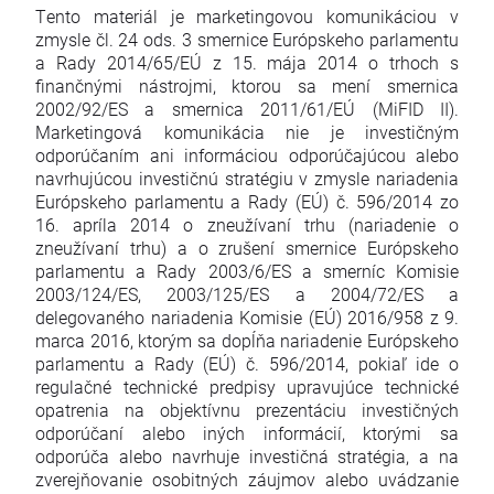
Tento materiál je marketingovou komunikáciou v
zmysle čl. 24 ods. 3 smernice Európskeho parlamentu
a Rady 2014/65/EÚ z 15. mája 2014 o trhoch s
finančnými nástrojmi, ktorou sa mení smernica
2002/92/ES a smernica 2011/61/EÚ (MiFID II).
Marketingová komunikácia nie je investičným
odporúčaním ani informáciou odporúčajúcou alebo
navrhujúcou investičnú stratégiu v zmysle nariadenia
Európskeho parlamentu a Rady (EÚ) č. 596/2014 zo
16. apríla 2014 o zneužívaní trhu (nariadenie o
zneužívaní trhu) a o zrušení smernice Európskeho
parlamentu a Rady 2003/6/ES a smerníc Komisie
2003/124/ES, 2003/125/ES a 2004/72/ES a
delegovaného nariadenia Komisie (EÚ) 2016/958 z 9.
marca 2016, ktorým sa dopĺňa nariadenie Európskeho
parlamentu a Rady (EÚ) č. 596/2014, pokiaľ ide o
regulačné technické predpisy upravujúce technické
opatrenia na objektívnu prezentáciu investičných
odporúčaní alebo iných informácií, ktorými sa
odporúča alebo navrhuje investičná stratégia, a na
zverejňovanie osobitných záujmov alebo uvádzanie