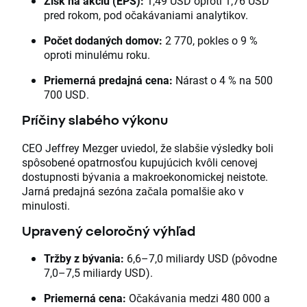
Zisk na akciu (EPS):
1,49 USD oproti 1,76 USD
pred rokom, pod očakávaniami analytikov.
Počet dodaných domov:
2 770, pokles o 9 %
oproti minulému roku.
Priemerná predajná cena:
Nárast o 4 % na 500
700 USD.
Príčiny slabého výkonu
CEO Jeffrey Mezger uviedol, že slabšie výsledky boli
spôsobené opatrnosťou kupujúcich kvôli cenovej
dostupnosti bývania a makroekonomickej neistote.
Jarná predajná sezóna začala pomalšie ako v
minulosti.
Upravený celoročný výhľad
Tržby z bývania:
6,6–7,0 miliardy USD (pôvodne
7,0–7,5 miliardy USD).
Priemerná cena:
Očakávania medzi 480 000 a