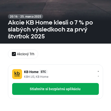
20:16 · 25. marca 2025
Akcie KB Home klesli o 7 % po
slabých výsledkoch za prvý
štvrťrok 2025
Akciový Trh
-
KB Home
STC
-
KBH.US, KB Home
Stiahnite si bezplatnú aplikáciu