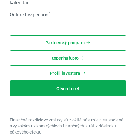
kalendár
Online bezpečnosť
Partnerský program
xopenhub.pro
Profil investora
Otvoriť účet
Finančné rozdielové zmluvy sú zložité nástroje a sú spojené
s vysokým rizikom rýchlych finančných strát v dôsledku
pákového efektu.