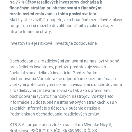
Na 77 % účtov retailových investorov dochádza k
finančným stratám pri obchodovaní s finančnými
rozdielovými zmluvami u tohto poskytovateľa.
Mali by ste zvážiť, či chápete, ako finančné rozdielové zmluvy
fungujú, a či si môžete dovoliť podstúpiť vysoké riziko, že
utrpíte finančné straty.
Investovanie je rizikové. Investujte zodpovedne.
Obchodovanie s rozdielovými zmluvami nemusí byť vhodné
pre všetkých investorov, pretože predstavuje vysoko
špekulatívnu a rizikovú investíciu. Pred začatím
obchodovania Vám dôrazne odporúčame zoznámiť sa so
všetkými potenciálnymi rizikami súvisiacimi s obchodovaním
s rozdielovými zmluvami, rovnako tak ako s pravidlami
obchodovania týchto finančných nástrojov. Všetky tieto
informácie sú dostupné na internetových stránkach XTB v
sekciách Informácie o účtoch, Poučenie o riziku a
Podmienkach obchodovania rozdielových zmlúv.
XTB S.A., organizačná zložka so sídlom Mlynské Nivy 5,
Bratislava, PSČ 821 09, IČO: 36859699, DIČ: SK