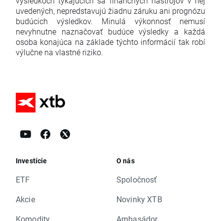
výsledkoch týkajúcich sa finančných nástrojov v nej
uvedených, nepredstavujú žiadnu záruku ani prognózu
budúcich výsledkov. Minulá výkonnosť nemusí
nevyhnutne naznačovať budúce výsledky a každá
osoba konajúca na základe týchto informácií tak robí
výlučne na vlastné riziko.
Investície
O nás
ETF
Spoločnosť
Akcie
Novinky XTB
Komodity
Ambasádor