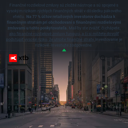
Finančné rozdielové zmluvy sú zložité nástroje a sú spojené s
vysokým rizikom rýchlych finančných strát v dôsledku pákového
efektu.
Na 77 % účtov retailových investorov dochádza k
finančným stratám pri obchodovaní s finančnými rozdielovými
zmluvami u tohto poskytovateľa.
Mali by ste zvážiť, či chápete,
ako finančné rozdielové zmluvy fungujú, a či si môžete dovoliť
podstúpiť vysoké riziko, že utrpíte finančné straty.
Investovanie je
rizikové. Investujte zodpovedne.