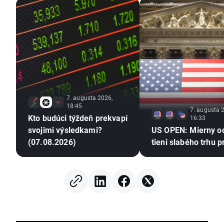
7. augusta 2026,
18:45
7. augusta 
Kto budúci týždeň prekvapí
16:33
svojimi výsledkami?
US OPEN: Mierny o
(07.08.2026)
tieni slabého trhu p