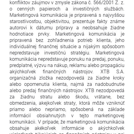
konfliktov záujmov v zmysle zákona č. 566/2001 Z. z.
o cenných papieroch a investičných službách.
Marketingová komunikácia je pripravená s najvyššou
starostlivosťou, objektivitou, prezentuje fakty známe
autorovi k dátumu prípravy a neobsahuje žiadne
hodnotiace prvky. Marketingová komunikácia je
pripravená bez zohľadnenia potrieb klienta, jeho
individuálnej finančnej situácie a nijakým spôsobom
nepredstavuje investičnú stratégiu. Marketingová
komunikácia nepredstavuje ponuku na predaj, ponuku,
predplatné, výzvu na nákup, reklamu alebo propagáciu
akýchkoľvek finančných nástrojov. XTB S.A.
organizačná zložka nezodpovedá za žiadne kroky
alebo opomenutia klienta, najmä za nadobudnutie
alebo predaj finančných nástrojov. XTB nezodpovedá
za žiadnu stratu alebo škodu, vrátane, bez
obmedzenia, akejkoľvek straty, ktorá môže vzniknúť
priamo alebo nepriamo, spôsobená na základe
informácií obsiahnutých v tejto marketingovej
komunikácii. V prípade, že marketingová komunikácia
obsahuje akékoľvek informácie o akýchkoľvek