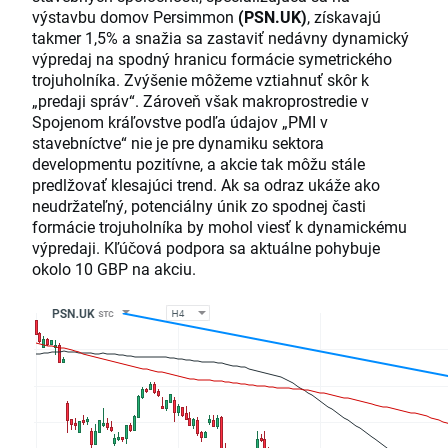
výstavbu domov Persimmon
(PSN.UK)
, získavajú
takmer 1,5% a snažia sa zastaviť nedávny dynamický
výpredaj na spodný hranicu formácie symetrického
trojuholníka. Zvýšenie môžeme vztiahnuť skôr k
„predaji správ“. Zároveň však makroprostredie v
Spojenom kráľovstve podľa údajov „PMI v
stavebníctve“ nie je pre dynamiku sektora
developmentu pozitívne, a akcie tak môžu stále
predlžovať klesajúci trend. Ak sa odraz ukáže ako
neudržateľný, potenciálny únik zo spodnej časti
formácie trojuholníka by mohol viesť k dynamickému
výpredaji. Kľúčová podpora sa aktuálne pohybuje
okolo 10 GBP na akciu.