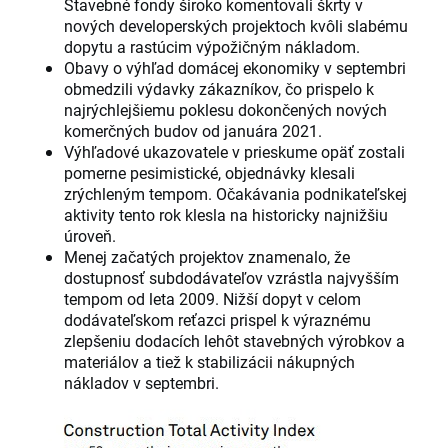
Stavebné fondy široko komentovali škrty v
nových developerských projektoch kvôli slabému
dopytu a rastúcim výpožičným nákladom.
Obavy o výhľad domácej ekonomiky v septembri
obmedzili výdavky zákazníkov, čo prispelo k
najrýchlejšiemu poklesu dokončených nových
komerčných budov od januára 2021.
Výhľadové ukazovatele v prieskume opäť zostali
pomerne pesimistické, objednávky klesali
zrýchleným tempom. Očakávania podnikateľskej
aktivity tento rok klesla na historicky najnižšiu
úroveň.
Menej začatých projektov znamenalo, že
dostupnosť subdodávateľov vzrástla najvyšším
tempom od leta 2009. Nižší dopyt v celom
dodávateľskom reťazci prispel k výraznému
zlepšeniu dodacích lehôt stavebných výrobkov a
materiálov a tiež k stabilizácii nákupných
nákladov v septembri.