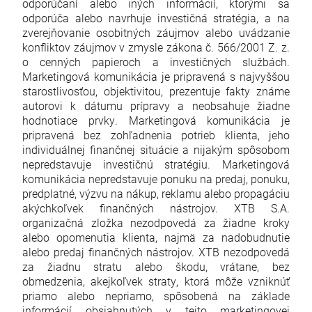
odporúčaní alebo iných informácií, ktorými sa
odporúča alebo navrhuje investičná stratégia, a na
zverejňovanie osobitných záujmov alebo uvádzanie
konfliktov záujmov v zmysle zákona č. 566/2001 Z. z.
o cenných papieroch a investičných službách.
Marketingová komunikácia je pripravená s najvyššou
starostlivosťou, objektivitou, prezentuje fakty známe
autorovi k dátumu prípravy a neobsahuje žiadne
hodnotiace prvky. Marketingová komunikácia je
pripravená bez zohľadnenia potrieb klienta, jeho
individuálnej finančnej situácie a nijakým spôsobom
nepredstavuje investičnú stratégiu. Marketingová
komunikácia nepredstavuje ponuku na predaj, ponuku,
predplatné, výzvu na nákup, reklamu alebo propagáciu
akýchkoľvek finančných nástrojov. XTB S.A.
organizačná zložka nezodpovedá za žiadne kroky
alebo opomenutia klienta, najmä za nadobudnutie
alebo predaj finančných nástrojov. XTB nezodpovedá
za žiadnu stratu alebo škodu, vrátane, bez
obmedzenia, akejkoľvek straty, ktorá môže vzniknúť
priamo alebo nepriamo, spôsobená na základe
informácií obsiahnutých v tejto marketingovej