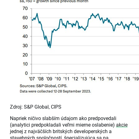
Zdroj: S&P Global, CIPS
Napriek ničivo slabším údajom ako predpovedali
(analytici predpokladali veľmi mierne oslabenie)
akcie
jednej z najväčších britských developerských a
stavebných spoločností, špecializujúca sa na