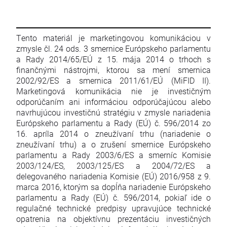
Tento materiál je marketingovou komunikáciou v
zmysle čl. 24 ods. 3 smernice Európskeho parlamentu
a Rady 2014/65/EÚ z 15. mája 2014 o trhoch s
finančnými nástrojmi, ktorou sa mení smernica
2002/92/ES a smernica 2011/61/EÚ (MiFID II).
Marketingová komunikácia nie je investičným
odporúčaním ani informáciou odporúčajúcou alebo
navrhujúcou investičnú stratégiu v zmysle nariadenia
Európskeho parlamentu a Rady (EÚ) č. 596/2014 zo
16. apríla 2014 o zneužívaní trhu (nariadenie o
zneužívaní trhu) a o zrušení smernice Európskeho
parlamentu a Rady 2003/6/ES a smerníc Komisie
2003/124/ES, 2003/125/ES a 2004/72/ES a
delegovaného nariadenia Komisie (EÚ) 2016/958 z 9.
marca 2016, ktorým sa dopĺňa nariadenie Európskeho
parlamentu a Rady (EÚ) č. 596/2014, pokiaľ ide o
regulačné technické predpisy upravujúce technické
opatrenia na objektívnu prezentáciu investičných