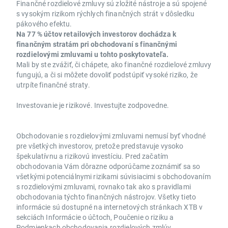
Finančné rozdielové zmluvy sú zložité nástroje a sú spojené
s vysokým rizikom rýchlych finančných strát v dôsledku
pákového efektu.
Na 77 % účtov retailových investorov dochádza k
finančným stratám pri obchodovaní s finančnými
rozdielovými zmluvami u tohto poskytovateľa.
Mali by ste zvážiť, či chápete, ako finančné rozdielové zmluvy
fungujú, a či si môžete dovoliť podstúpiť vysoké riziko, že
utrpíte finančné straty.
Investovanie je rizikové. Investujte zodpovedne.
Obchodovanie s rozdielovými zmluvami nemusí byť vhodné
pre všetkých investorov, pretože predstavuje vysoko
špekulatívnu a rizikovú investíciu. Pred začatím
obchodovania Vám dôrazne odporúčame zoznámiť sa so
všetkými potenciálnymi rizikami súvisiacimi s obchodovaním
s rozdielovými zmluvami, rovnako tak ako s pravidlami
obchodovania týchto finančných nástrojov. Všetky tieto
informácie sú dostupné na internetových stránkach XTB v
sekciách Informácie o účtoch, Poučenie o riziku a
Podmienkach obchodovania rozdielových zmlúv.