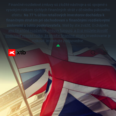
Finančné rozdielové zmluvy sú zložité nástroje a sú spojené s
vysokým rizikom rýchlych finančných strát v dôsledku pákového
efektu.
Na 77 % účtov retailových investorov dochádza k
finančným stratám pri obchodovaní s finančnými rozdielovými
zmluvami u tohto poskytovateľa.
Mali by ste zvážiť, či chápete,
ako finančné rozdielové zmluvy fungujú, a či si môžete dovoliť
podstúpiť vysoké riziko, že utrpíte finančné straty.
Investovanie je
rizikové. Investujte zodpovedne.