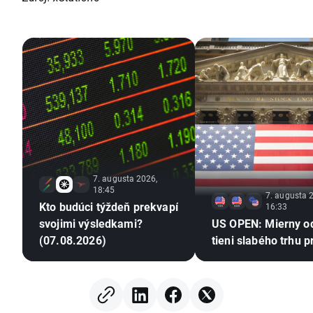
7. augusta 2026,
18:45
7. augusta 
Kto budúci týždeň prekvapí
16:33
svojimi výsledkami?
US OPEN: Mierny o
(07.08.2026)
tieni slabého trhu p