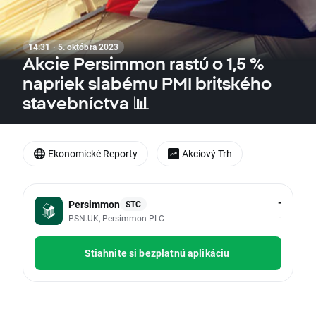
14:31 · 5. októbra 2023
Akcie Persimmon rastú o 1,5 %
napriek slabému PMI britského
stavebníctva 📊
Ekonomické Reporty
Akciový Trh
-
Persimmon
STC
-
PSN.UK, Persimmon PLC
Stiahnite si bezplatnú aplikáciu