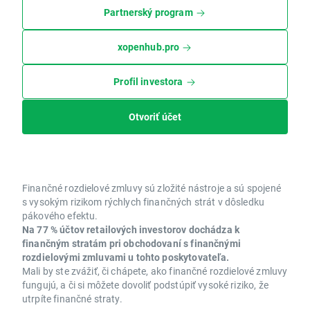
Partnerský program
xopenhub.pro
Profil investora
Otvoriť účet
Finančné rozdielové zmluvy sú zložité nástroje a sú spojené
s vysokým rizikom rýchlych finančných strát v dôsledku
pákového efektu.
Na 77 % účtov retailových investorov dochádza k
finančným stratám pri obchodovaní s finančnými
rozdielovými zmluvami u tohto poskytovateľa.
Mali by ste zvážiť, či chápete, ako finančné rozdielové zmluvy
fungujú, a či si môžete dovoliť podstúpiť vysoké riziko, že
utrpíte finančné straty.