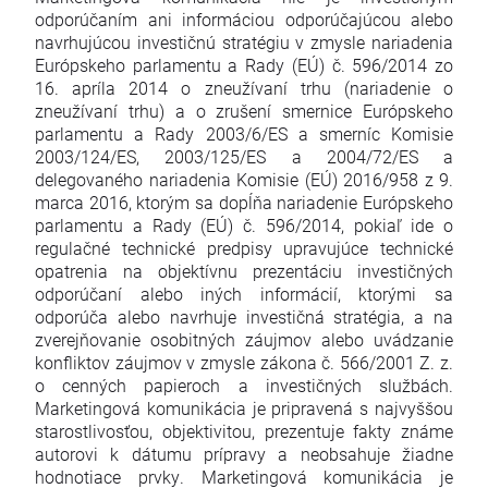
odporúčaním ani informáciou odporúčajúcou alebo
navrhujúcou investičnú stratégiu v zmysle nariadenia
Európskeho parlamentu a Rady (EÚ) č. 596/2014 zo
16. apríla 2014 o zneužívaní trhu (nariadenie o
zneužívaní trhu) a o zrušení smernice Európskeho
parlamentu a Rady 2003/6/ES a smerníc Komisie
2003/124/ES, 2003/125/ES a 2004/72/ES a
delegovaného nariadenia Komisie (EÚ) 2016/958 z 9.
marca 2016, ktorým sa dopĺňa nariadenie Európskeho
parlamentu a Rady (EÚ) č. 596/2014, pokiaľ ide o
regulačné technické predpisy upravujúce technické
opatrenia na objektívnu prezentáciu investičných
odporúčaní alebo iných informácií, ktorými sa
odporúča alebo navrhuje investičná stratégia, a na
zverejňovanie osobitných záujmov alebo uvádzanie
konfliktov záujmov v zmysle zákona č. 566/2001 Z. z.
o cenných papieroch a investičných službách.
Marketingová komunikácia je pripravená s najvyššou
starostlivosťou, objektivitou, prezentuje fakty známe
autorovi k dátumu prípravy a neobsahuje žiadne
hodnotiace prvky. Marketingová komunikácia je