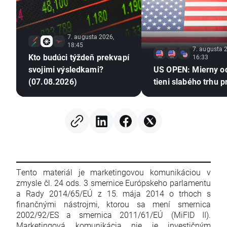
7. augusta 2026,
18:45
7. augusta 
Kto budúci týždeň prekvapí
16:33
svojimi výsledkami?
US OPEN: Mierny o
(07.08.2026)
tieni slabého trhu p
Tento materiál je marketingovou komunikáciou v
zmysle čl. 24 ods. 3 smernice Európskeho parlamentu
a Rady 2014/65/EÚ z 15. mája 2014 o trhoch s
finančnými nástrojmi, ktorou sa mení smernica
2002/92/ES a smernica 2011/61/EÚ (MiFID II).
Marketingová komunikácia nie je investičným