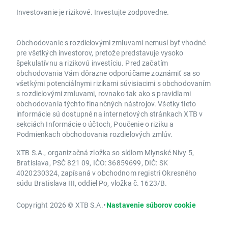
Investovanie je rizikové. Investujte zodpovedne.
Obchodovanie s rozdielovými zmluvami nemusí byť vhodné
pre všetkých investorov, pretože predstavuje vysoko
špekulatívnu a rizikovú investíciu. Pred začatím
obchodovania Vám dôrazne odporúčame zoznámiť sa so
všetkými potenciálnymi rizikami súvisiacimi s obchodovaním
s rozdielovými zmluvami, rovnako tak ako s pravidlami
obchodovania týchto finančných nástrojov. Všetky tieto
informácie sú dostupné na internetových stránkach XTB v
sekciách Informácie o účtoch, Poučenie o riziku a
Podmienkach obchodovania rozdielových zmlúv.
XTB S.A., organizačná zložka so sídlom Mlynské Nivy 5,
Bratislava, PSČ 821 09, IČO: 36859699, DIČ: SK
4020230324, zapísaná v obchodnom registri Okresného
súdu Bratislava III, oddiel Po, vložka č. 1623/B.
Copyright 2026 © XTB S.A.
•
Nastavenie súborov cookie