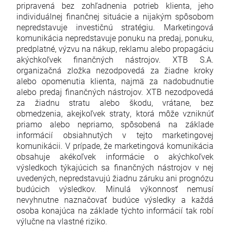
pripravená bez zohľadnenia potrieb klienta, jeho
individuálnej finančnej situácie a nijakým spôsobom
nepredstavuje investičnú stratégiu. Marketingová
komunikácia nepredstavuje ponuku na predaj, ponuku,
predplatné, výzvu na nákup, reklamu alebo propagáciu
akýchkoľvek finančných nástrojov. XTB S.A.
organizačná zložka nezodpovedá za žiadne kroky
alebo opomenutia klienta, najmä za nadobudnutie
alebo predaj finančných nástrojov. XTB nezodpovedá
za žiadnu stratu alebo škodu, vrátane, bez
obmedzenia, akejkoľvek straty, ktorá môže vzniknúť
priamo alebo nepriamo, spôsobená na základe
informácií obsiahnutých v tejto marketingovej
komunikácii. V prípade, že marketingová komunikácia
obsahuje akékoľvek informácie o akýchkoľvek
výsledkoch týkajúcich sa finančných nástrojov v nej
uvedených, nepredstavujú žiadnu záruku ani prognózu
budúcich výsledkov. Minulá výkonnosť nemusí
nevyhnutne naznačovať budúce výsledky a každá
osoba konajúca na základe týchto informácií tak robí
výlučne na vlastné riziko.