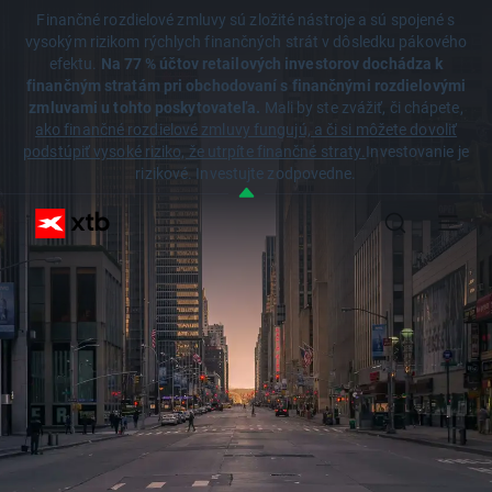
Finančné rozdielové zmluvy sú zložité nástroje a sú spojené s
vysokým rizikom rýchlych finančných strát v dôsledku pákového
efektu.
Na 77 % účtov retailových investorov dochádza k
finančným stratám pri obchodovaní s finančnými rozdielovými
zmluvami u tohto poskytovateľa.
Mali by ste zvážiť, či chápete,
ako finančné rozdielové zmluvy fungujú, a či si môžete dovoliť
podstúpiť vysoké riziko, že utrpíte finančné straty.
Investovanie je
rizikové. Investujte zodpovedne.