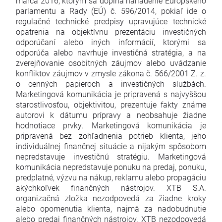
marca 2016, ktorým sa dopĺňa nariadenie Európskeho
parlamentu a Rady (EÚ) č. 596/2014, pokiaľ ide o
regulačné technické predpisy upravujúce technické
opatrenia na objektívnu prezentáciu investičných
odporúčaní alebo iných informácií, ktorými sa
odporúča alebo navrhuje investičná stratégia, a na
zverejňovanie osobitných záujmov alebo uvádzanie
konfliktov záujmov v zmysle zákona č. 566/2001 Z. z.
o cenných papieroch a investičných službách.
Marketingová komunikácia je pripravená s najvyššou
starostlivosťou, objektivitou, prezentuje fakty známe
autorovi k dátumu prípravy a neobsahuje žiadne
hodnotiace prvky. Marketingová komunikácia je
pripravená bez zohľadnenia potrieb klienta, jeho
individuálnej finančnej situácie a nijakým spôsobom
nepredstavuje investičnú stratégiu. Marketingová
komunikácia nepredstavuje ponuku na predaj, ponuku,
predplatné, výzvu na nákup, reklamu alebo propagáciu
akýchkoľvek finančných nástrojov. XTB S.A.
organizačná zložka nezodpovedá za žiadne kroky
alebo opomenutia klienta, najmä za nadobudnutie
alebo predaj finančných nástrojov. XTB nezodpovedá