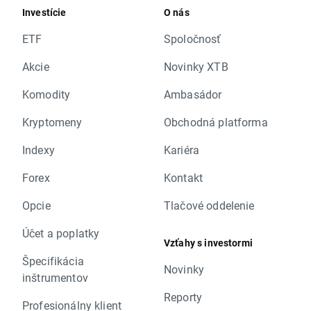
Investície
O nás
ETF
Spoločnosť
Akcie
Novinky XTB
Komodity
Ambasádor
Kryptomeny
Obchodná platforma
Indexy
Kariéra
Forex
Kontakt
Opcie
Tlačové oddelenie
Účet a poplatky
Vzťahy s investormi
Špecifikácia
Novinky
inštrumentov
Reporty
Profesionálny klient