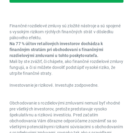
Finančné rozdielové zmluvy sú zložité nástroje a sú spojené
s vysokým rizikom rýchlych finančných strát v dôsledku
pákového efektu.
Na 77 % účtov retailových investorov dochádza k
finančným stratám pri obchodovaní s finančnými
rozdielovými zmluvami u tohto poskytovateľa.
Mali by ste zvážiť, či chápete, ako finančné rozdielové zmluvy
fungujú, a či si môžete dovoliť podstúpiť vysoké riziko, že
utrpíte finančné straty.
Investovanie je rizikové. Investujte zodpovedne.
Obchodovanie s rozdielovými zmluvami nemusí byť vhodné
pre všetkých investorov, pretože predstavuje vysoko
špekulatívnu a rizikovú investíciu. Pred začatím
obchodovania Vám dôrazne odporúčame zoznámiť sa so
všetkými potenciálnymi rizikami súvisiacimi s obchodovaním
s rozdielovými zmluvami, rovnako tak ako s pravidlami