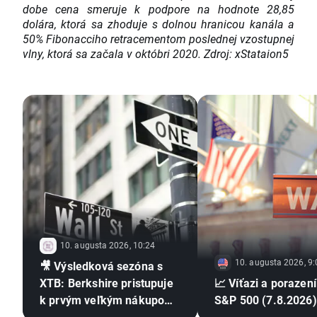
dobe cena smeruje k podpore na hodnote 28,85
dolára, ktorá sa zhoduje s dolnou hranicou kanála a
50% Fibonacciho retracementom poslednej vzostupnej
vlny, ktorá sa začala v októbri 2020. Zdroj: xStataion5
10. augusta 2026, 10:24
10. augusta 2026, 9:
🎥 Výsledková sezóna s
XTB: Berkshire pristupuje
📈 Víťazi a porazení
k prvým veľkým nákupom
S&P 500 (7.8.2026)
od odchodu Buffetta