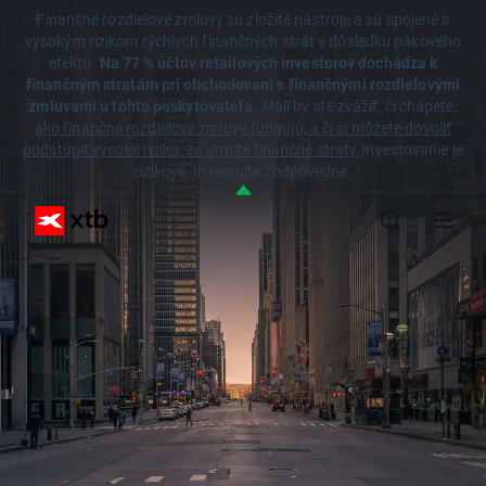
Finančné rozdielové zmluvy sú zložité nástroje a sú spojené s
vysokým rizikom rýchlych finančných strát v dôsledku pákového
efektu.
Na 77 % účtov retailových investorov dochádza k
finančným stratám pri obchodovaní s finančnými rozdielovými
zmluvami u tohto poskytovateľa.
Mali by ste zvážiť, či chápete,
ako finančné rozdielové zmluvy fungujú, a či si môžete dovoliť
podstúpiť vysoké riziko, že utrpíte finančné straty.
Investovanie je
rizikové. Investujte zodpovedne.