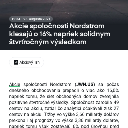
19:34 · 25. augusta 2021
Akcie spoločnosti Nordstrom
klesajú o 16% napriek solídnym
štvrťročným výsledkom
Akciový Trh
Akcie
spoločnosti Nordstrom (
JWN.US
) sa počas
dnešného obchodovania prepadli o viac ako 16,0%
napriek tomu, že sieť obchodných domov zverejnila
pozitívne štvrťročné výsledky. Spoločnosť zarobila 49
centov na akciu, zatiaľ čo analytici očakávali zisk 27
centov na akciu. Tržby vo výške 3,66 miliardy dolárov
prekonali aj prognózy vo výške 3,36 miliardy dolárov,
napriek tomu však zostávajú 6% pod úrovňou pred