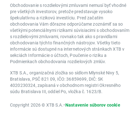
Obchodovanie s rozdielovými zmluvami nemusí byť vhodné
pre všetkých investorov, pretože predstavuje vysoko
špekulatívnu a rizikovú investíciu. Pred začatím
obchodovania Vám dôrazne odporúčame zoznámiť sa so
všetkými potenciálnymi rizikami súvisiacimi s obchodovaním
s rozdielovými zmluvami, rovnako tak ako s pravidlami
obchodovania týchto finančných nástrojov. Všetky tieto
informácie sú dostupné na internetových stránkach XTB v
sekciách Informácie o účtoch, Poučenie o riziku a
Podmienkach obchodovania rozdielových zmlúv.
XTB S.A., organizačná zložka so sídlom Mlynské Nivy 5,
Bratislava, PSČ 821 09, IČO: 36859699, DIČ: SK
4020230324, zapísaná v obchodnom registri Okresného
súdu Bratislava III, oddiel Po, vložka č. 1623/B.
Copyright 2026 © XTB S.A.
•
Nastavenie súborov cookie