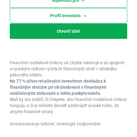
xopenhub.pro
Profil investora
Otvoriť účet
Finančné rozdielové zmluvy sú zložité nástroje a sú spojené
s vysokým rizikom rýchlych finančných strát v dôsledku
pákového efektu.
Na 77 % účtov retailových investorov dochádza k
finančným stratám pri obchodovaní s finančnými
rozdielovými zmluvami u tohto poskytovateľa.
Mali by ste zvážiť, či chápete, ako finančné rozdielové zmluvy
fungujú, a či si môžete dovoliť podstúpiť vysoké riziko, že
utrpíte finančné straty.
Investovanie je rizikové. Investujte zodpovedne.