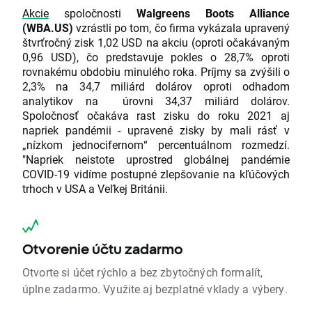
Akcie
spoločnosti
Walgreens Boots Alliance
(WBA.US)
vzrástli po tom, čo firma vykázala upravený
štvrťročný zisk 1,02 USD na akciu (oproti očakávaným
0,96 USD), čo predstavuje pokles o 28,7% oproti
rovnakému obdobiu minulého roka. Príjmy sa zvýšili o
2,3% na 34,7 miliárd dolárov oproti odhadom
analytikov na úrovni 34,37 miliárd dolárov.
Spoločnosť očakáva rast zisku do roku 2021 aj
napriek pandémii - upravené zisky by mali rásť v
„nízkom jednocifernom“ percentuálnom rozmedzí.
"Napriek neistote uprostred globálnej pandémie
COVID-19 vidíme postupné zlepšovanie na kľúčových
trhoch v USA a Veľkej Británii.
Otvorenie účtu zadarmo
Otvorte si účet rýchlo a bez zbytočných formalít,
úplne zadarmo. Využite aj bezplatné vklady a výbery.