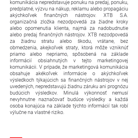
komunikácia nepredstavuje ponuku na predaj, ponuku,
predplatné, výzvu na nákup, reklamu alebo propagáciu
akýchkoľvek finančných nástrojov. XTB S.A.
organizačná zložka nezodpovedá za žiadne kroky
alebo opomenutia klienta, najmä za nadobudnutie
alebo predaj finančných nástrojov. XTB nezodpovedá
za žiadnu stratu alebo škodu, vrátane, bez
obmedzenia, akejkoľvek straty, ktorá môže vzniknúť
priamo alebo nepriamo, spôsobená na základe
informácií obsiahnutých v tejto marketingovej
komunikácii. V prípade, že marketingová komunikácia
obsahuje akékoľvek informácie o akýchkoľvek
výsledkoch týkajúcich sa finančných nástrojov v nej
uvedených, nepredstavujú žiadnu záruku ani prognózu
budúcich výsledkov. Minulá výkonnosť nemusí
nevyhnutne naznačovať budúce výsledky a každá
osoba konajúca na základe týchto informácií tak robí
výlučne na vlastné riziko.