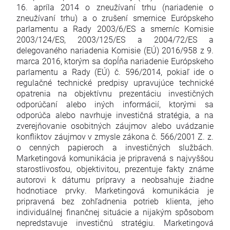
16. apríla 2014 o zneužívaní trhu (nariadenie o
zneužívaní trhu) a o zrušení smernice Európskeho
parlamentu a Rady 2003/6/ES a smerníc Komisie
2003/124/ES, 2003/125/ES a 2004/72/ES a
delegovaného nariadenia Komisie (EÚ) 2016/958 z 9.
marca 2016, ktorým sa dopĺňa nariadenie Európskeho
parlamentu a Rady (EÚ) č. 596/2014, pokiaľ ide o
regulačné technické predpisy upravujúce technické
opatrenia na objektívnu prezentáciu investičných
odporúčaní alebo iných informácií, ktorými sa
odporúča alebo navrhuje investičná stratégia, a na
zverejňovanie osobitných záujmov alebo uvádzanie
konfliktov záujmov v zmysle zákona č. 566/2001 Z. z.
o cenných papieroch a investičných službách.
Marketingová komunikácia je pripravená s najvyššou
starostlivosťou, objektivitou, prezentuje fakty známe
autorovi k dátumu prípravy a neobsahuje žiadne
hodnotiace prvky. Marketingová komunikácia je
pripravená bez zohľadnenia potrieb klienta, jeho
individuálnej finančnej situácie a nijakým spôsobom
nepredstavuje investičnú stratégiu. Marketingová