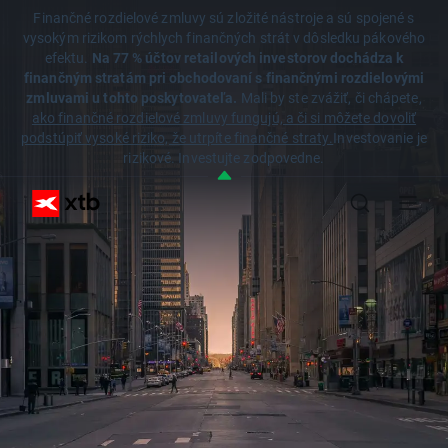
Finančné rozdielové zmluvy sú zložité nástroje a sú spojené s
vysokým rizikom rýchlych finančných strát v dôsledku pákového
efektu.
Na 77 % účtov retailových investorov dochádza k
finančným stratám pri obchodovaní s finančnými rozdielovými
zmluvami u tohto poskytovateľa.
Mali by ste zvážiť, či chápete,
ako finančné rozdielové zmluvy fungujú, a či si môžete dovoliť
podstúpiť vysoké riziko, že utrpíte finančné straty.
Investovanie je
rizikové. Investujte zodpovedne.