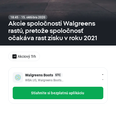
18:45 · 15. októbra 2020
Akcie spoločnosti Walgreens
rastú, pretože spoločnosť
očakáva rast zisku v roku 2021
Akciový Trh
-
Walgreens Boots
STC
-
WBA.US, Walgreens Boots Alliance Inc
Stiahnite si bezplatnú aplikáciu