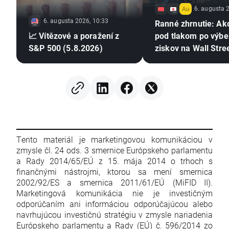
6. augusta 
6. augusta 2026, 10:33
Ranné zhrnutie: Ak
📈 Vítězové a poražení z
pod tlakom po výbe
S&P 500 (5.8.2026)
ziskov na Wall Stre
zostáva bez výrazn
pohybu (06.08.202
Tento materiál je marketingovou komunikáciou v
zmysle čl. 24 ods. 3 smernice Európskeho parlamentu
a Rady 2014/65/EÚ z 15. mája 2014 o trhoch s
finančnými nástrojmi, ktorou sa mení smernica
2002/92/ES a smernica 2011/61/EÚ (MiFID II).
Marketingová komunikácia nie je investičným
odporúčaním ani informáciou odporúčajúcou alebo
navrhujúcou investičnú stratégiu v zmysle nariadenia
Európskeho parlamentu a Rady (EÚ) č. 596/2014 zo