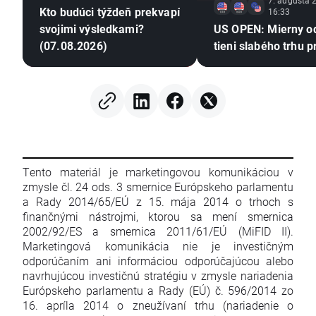
7. augusta 
Kto budúci týždeň prekvapí
16:33
svojimi výsledkami?
US OPEN: Mierny o
(07.08.2026)
tieni slabého trhu p
Tento materiál je marketingovou komunikáciou v
zmysle čl. 24 ods. 3 smernice Európskeho parlamentu
a Rady 2014/65/EÚ z 15. mája 2014 o trhoch s
finančnými nástrojmi, ktorou sa mení smernica
2002/92/ES a smernica 2011/61/EÚ (MiFID II).
Marketingová komunikácia nie je investičným
odporúčaním ani informáciou odporúčajúcou alebo
navrhujúcou investičnú stratégiu v zmysle nariadenia
Európskeho parlamentu a Rady (EÚ) č. 596/2014 zo
16. apríla 2014 o zneužívaní trhu (nariadenie o