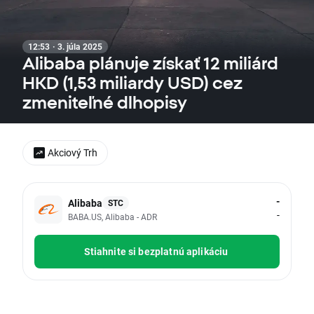
12:53 · 3. júla 2025
Alibaba plánuje získať 12 miliárd
HKD (1,53 miliardy USD) cez
zmeniteľné dlhopisy
Akciový Trh
-
Alibaba
STC
-
BABA.US, Alibaba - ADR
Stiahnite si bezplatnú aplikáciu