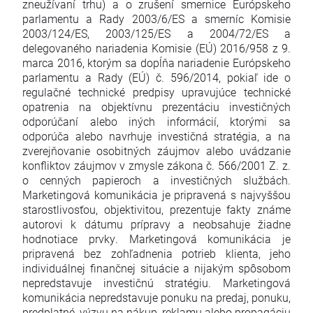
zneužívaní trhu) a o zrušení smernice Európskeho
parlamentu a Rady 2003/6/ES a smerníc Komisie
2003/124/ES, 2003/125/ES a 2004/72/ES a
delegovaného nariadenia Komisie (EÚ) 2016/958 z 9.
marca 2016, ktorým sa dopĺňa nariadenie Európskeho
parlamentu a Rady (EÚ) č. 596/2014, pokiaľ ide o
regulačné technické predpisy upravujúce technické
opatrenia na objektívnu prezentáciu investičných
odporúčaní alebo iných informácií, ktorými sa
odporúča alebo navrhuje investičná stratégia, a na
zverejňovanie osobitných záujmov alebo uvádzanie
konfliktov záujmov v zmysle zákona č. 566/2001 Z. z.
o cenných papieroch a investičných službách.
Marketingová komunikácia je pripravená s najvyššou
starostlivosťou, objektivitou, prezentuje fakty známe
autorovi k dátumu prípravy a neobsahuje žiadne
hodnotiace prvky. Marketingová komunikácia je
pripravená bez zohľadnenia potrieb klienta, jeho
individuálnej finančnej situácie a nijakým spôsobom
nepredstavuje investičnú stratégiu. Marketingová
komunikácia nepredstavuje ponuku na predaj, ponuku,
predplatné, výzvu na nákup, reklamu alebo propagáciu