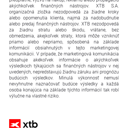
akýchkoľvek finančných nástrojov. XTB S.A.
organizačná zložka nezodpovedá za žiadne kroky
alebo opomenutia klienta, najmä za nadobudnutie
alebo predaj finančných nástrojov. XTB nezodpovedá
za žiadnu stratu alebo škodu, vrátane, bez
obmedzenia, akejkoľvek straty, ktorá môže vzniknúť
priamo alebo nepriamo, spôsobená na základe
informácií obsiahnutých v tejto marketingovej
komunikácii. V prípade, že marketingová komunikácia
obsahuje akékoľvek informácie o akýchkoľvek
výsledkoch týkajúcich sa finančných nástrojov v nej
uvedených, nepredstavujú žiadnu záruku ani prognózu
budúcich výsledkov. Minulá výkonnosť nemusí
nevyhnutne naznačovať budúce výsledky a každá
osoba konajúca na základe týchto informácií tak robí
výlučne na vlastné riziko.