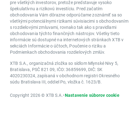
pre všetkých investorov, pretože predstavuje vysoko
špekulatívnu a rizikovú investíciu. Pred začatím
obchodovania Vám dôrazne odporúčame zoznámiť sa so
všetkými potenciálnymi rizikami súvisiacimi s obchodovaním
s rozdielovými zmluvami, rovnako tak ako s pravidlami
obchodovania týchto finančných nástrojov. Všetky tieto
informácie sú dostupné na internetových stránkach XTB v
sekciách Informácie o účtoch, Poučenie o riziku a
Podmienkach obchodovania rozdielových zmlúv.
XTB S.A., organizačná zložka so sídlom Mlynské Nivy 5,
Bratislava, PSČ 821 09, IČO: 36859699, DIČ: SK
4020230324, zapísaná v obchodnom registri Okresného
súdu Bratislava III, oddiel Po, vložka č. 1623/B.
Copyright 2026 © XTB S.A.
•
Nastavenie súborov cookie