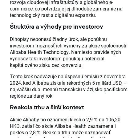
rozvoja cloudovej infraštruktúry a globálneho e-
commerce, čo potvrdzuje jej dlhodobé zameranie na
technologický rast a digitálnu expanziu.
Štruktúra a výhody pre investorov
Dlhopisy neponesú žiadny úrok, ale ponúknu
investorom možnosť ich výmeny za akcie spoločnosti
Alibaba Health Technology. Namiesto pravidelných
výnosov tak investorom ponúkajú potenciál
kapitálového zisku cez konverziu.
Tento krok nadväzuje na úspešnú emisiu z novembra
2024, keď Alibaba získala rekordných 5 miliárd USD –
najväčšiu dual-mennú transakciu v ázijsko-pacifickom
regióne za daný rok.
Reakcia trhu a širší kontext
Akcie Alibaby po oznámení klesli o 2,9 % na 106,20
HKD, zatiaľ čo akcie Alibaba Health zaznamenali
pokles o 2,8 %. Reakcia trhu môže naznačovať