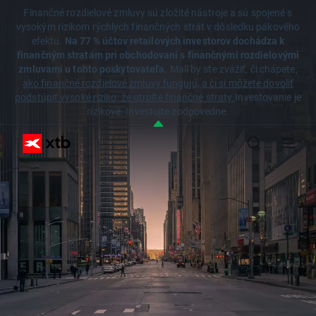
Finančné rozdielové zmluvy sú zložité nástroje a sú spojené s
vysokým rizikom rýchlych finančných strát v dôsledku pákového
efektu.
Na 77 % účtov retailových investorov dochádza k
finančným stratám pri obchodovaní s finančnými rozdielovými
zmluvami u tohto poskytovateľa.
Mali by ste zvážiť, či chápete,
ako finančné rozdielové zmluvy fungujú, a či si môžete dovoliť
podstúpiť vysoké riziko, že utrpíte finančné straty.
Investovanie je
rizikové. Investujte zodpovedne.