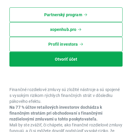
Partnerský program
xopenhub.pro
Profil investora
Otvoriť účet
Finančné rozdielové zmluvy sú zložité nástroje a sú spojené
s vysokým rizikom rýchlych finančných strát v dôsledku
pákového efektu.
Na 77 % účtov retailových investorov dochádza k
finančným stratám pri obchodovaní s finančnými
rozdielovými zmluvami u tohto poskytovateľa.
Mali by ste zvážiť, či chápete, ako finančné rozdielové zmluvy
fungujú, a či si môžete dovoliť podstúpiť vysoké riziko, že