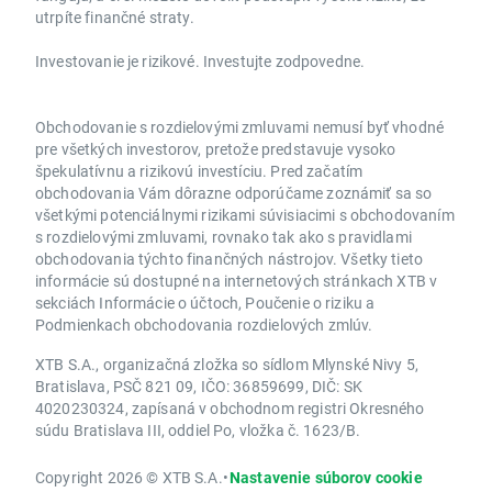
utrpíte finančné straty.
Investovanie je rizikové. Investujte zodpovedne.
Obchodovanie s rozdielovými zmluvami nemusí byť vhodné
pre všetkých investorov, pretože predstavuje vysoko
špekulatívnu a rizikovú investíciu. Pred začatím
obchodovania Vám dôrazne odporúčame zoznámiť sa so
všetkými potenciálnymi rizikami súvisiacimi s obchodovaním
s rozdielovými zmluvami, rovnako tak ako s pravidlami
obchodovania týchto finančných nástrojov. Všetky tieto
informácie sú dostupné na internetových stránkach XTB v
sekciách Informácie o účtoch, Poučenie o riziku a
Podmienkach obchodovania rozdielových zmlúv.
XTB S.A., organizačná zložka so sídlom Mlynské Nivy 5,
Bratislava, PSČ 821 09, IČO: 36859699, DIČ: SK
4020230324, zapísaná v obchodnom registri Okresného
súdu Bratislava III, oddiel Po, vložka č. 1623/B.
Copyright 2026 © XTB S.A.
•
Nastavenie súborov cookie