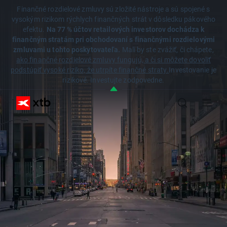
Finančné rozdielové zmluvy sú zložité nástroje a sú spojené s
vysokým rizikom rýchlych finančných strát v dôsledku pákového
efektu.
Na 77 % účtov retailových investorov dochádza k
finančným stratám pri obchodovaní s finančnými rozdielovými
zmluvami u tohto poskytovateľa.
Mali by ste zvážiť, či chápete,
ako finančné rozdielové zmluvy fungujú, a či si môžete dovoliť
podstúpiť vysoké riziko, že utrpíte finančné straty.
Investovanie je
rizikové. Investujte zodpovedne.