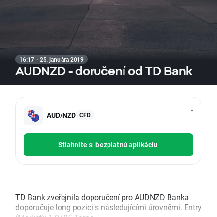
16:17 · 25. januára 2019
AUDNZD - doručení od TD Bank
-
AUD/NZD
CFD
-
Stiahnite si bezplatnú aplikáciu
TD Bank zveřejnila doporučení pro AUDNZD Banka
doporučuje long pozici s následujícími úrovněmi. Entry