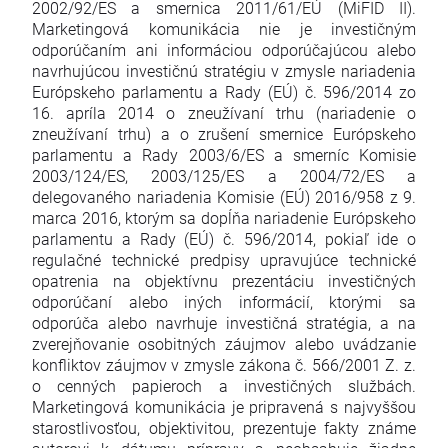
2002/92/ES a smernica 2011/61/EÚ (MiFID II).
Marketingová komunikácia nie je investičným
odporúčaním ani informáciou odporúčajúcou alebo
navrhujúcou investičnú stratégiu v zmysle nariadenia
Európskeho parlamentu a Rady (EÚ) č. 596/2014 zo
16. apríla 2014 o zneužívaní trhu (nariadenie o
zneužívaní trhu) a o zrušení smernice Európskeho
parlamentu a Rady 2003/6/ES a smerníc Komisie
2003/124/ES, 2003/125/ES a 2004/72/ES a
delegovaného nariadenia Komisie (EÚ) 2016/958 z 9.
marca 2016, ktorým sa dopĺňa nariadenie Európskeho
parlamentu a Rady (EÚ) č. 596/2014, pokiaľ ide o
regulačné technické predpisy upravujúce technické
opatrenia na objektívnu prezentáciu investičných
odporúčaní alebo iných informácií, ktorými sa
odporúča alebo navrhuje investičná stratégia, a na
zverejňovanie osobitných záujmov alebo uvádzanie
konfliktov záujmov v zmysle zákona č. 566/2001 Z. z.
o cenných papieroch a investičných službách.
Marketingová komunikácia je pripravená s najvyššou
starostlivosťou, objektivitou, prezentuje fakty známe