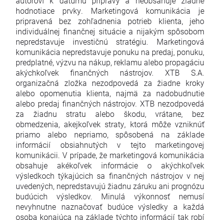
autorovi k dátumu prípravy a neobsahuje žiadne
hodnotiace prvky. Marketingová komunikácia je
pripravená bez zohľadnenia potrieb klienta, jeho
individuálnej finančnej situácie a nijakým spôsobom
nepredstavuje investičnú stratégiu. Marketingová
komunikácia nepredstavuje ponuku na predaj, ponuku,
predplatné, výzvu na nákup, reklamu alebo propagáciu
akýchkoľvek finančných nástrojov. XTB S.A.
organizačná zložka nezodpovedá za žiadne kroky
alebo opomenutia klienta, najmä za nadobudnutie
alebo predaj finančných nástrojov. XTB nezodpovedá
za žiadnu stratu alebo škodu, vrátane, bez
obmedzenia, akejkoľvek straty, ktorá môže vzniknúť
priamo alebo nepriamo, spôsobená na základe
informácií obsiahnutých v tejto marketingovej
komunikácii. V prípade, že marketingová komunikácia
obsahuje akékoľvek informácie o akýchkoľvek
výsledkoch týkajúcich sa finančných nástrojov v nej
uvedených, nepredstavujú žiadnu záruku ani prognózu
budúcich výsledkov. Minulá výkonnosť nemusí
nevyhnutne naznačovať budúce výsledky a každá
osoba konajúca na základe týchto informácií tak robí