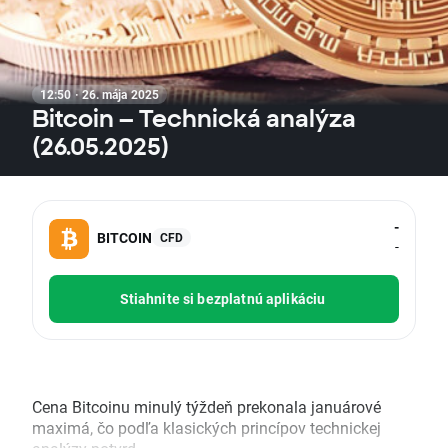
12:50 · 26. mája 2025
Bitcoin – Technická analýza
(26.05.2025)
-
BITCOIN
CFD
-
Stiahnite si bezplatnú aplikáciu
Cena Bitcoinu minulý týždeň prekonala januárové
maximá, čo podľa klasických princípov technickej