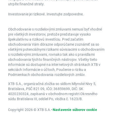
utrpíte finančné straty.
Investovanie je rizikové. Investujte zodpovedne.
Obchodovanie s rozdielovými zmluvami nemusí byť vhodné
pre všetkých investorov, pretože predstavuje vysoko
špekulatívnu a rizikovú investíciu. Pred začatím
obchodovania Vám dôrazne odporúčame zoznámiť sa so
všetkými potenciálnymi rizikami súvisiacimi s obchodovaním
s rozdielovými zmluvami, rovnako tak ako s pravidlami
obchodovania týchto finančných nástrojov. Všetky tieto
informácie sú dostupné na internetových stránkach XTB v
sekciách Informácie o účtoch, Poučenie o riziku a
Podmienkach obchodovania rozdielových zmlúv.
XTB S.A., organizačná zložka so sídlom Mlynské Nivy 5,
Bratislava, PSČ 821 09, IČO: 36859699, DIČ: SK
4020230324, zapísaná v obchodnom registri Okresného
súdu Bratislava III, oddiel Po, vložka č. 1623/B.
Copyright 2026 © XTB S.A.
•
Nastavenie súborov cookie