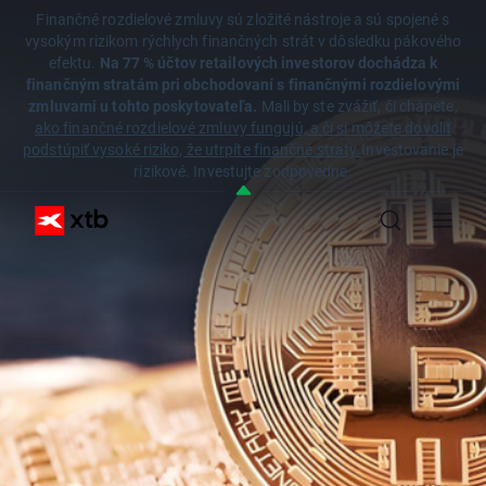
Finančné rozdielové zmluvy sú zložité nástroje a sú spojené s
vysokým rizikom rýchlych finančných strát v dôsledku pákového
efektu.
Na 77 % účtov retailových investorov dochádza k
finančným stratám pri obchodovaní s finančnými rozdielovými
zmluvami u tohto poskytovateľa.
Mali by ste zvážiť, či chápete,
ako finančné rozdielové zmluvy fungujú, a či si môžete dovoliť
podstúpiť vysoké riziko, že utrpíte finančné straty.
Investovanie je
rizikové. Investujte zodpovedne.