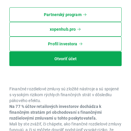
Partnerský program
xopenhub.pro
Profil investora
Otvoriť účet
Finančné rozdielové zmluvy sú zložité nástroje a sú spojené
s vysokým rizikom rýchlych finančných strát v dôsledku
pákového efektu.
Na 77 % účtov retailových investorov dochádza k
finančným stratám pri obchodovaní s finančnými
rozdielovými zmluvami u tohto poskytovateľa.
Mali by ste zvážiť, či chápete, ako finančné rozdielové zmluvy
fungujú, a či si môžete dovoliť podstúpiť vysoké riziko, že