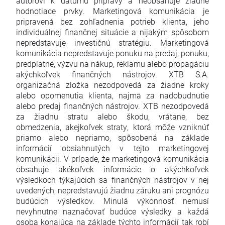
autorovi k dátumu prípravy a neobsahuje žiadne
hodnotiace prvky. Marketingová komunikácia je
pripravená bez zohľadnenia potrieb klienta, jeho
individuálnej finančnej situácie a nijakým spôsobom
nepredstavuje investičnú stratégiu. Marketingová
komunikácia nepredstavuje ponuku na predaj, ponuku,
predplatné, výzvu na nákup, reklamu alebo propagáciu
akýchkoľvek finančných nástrojov. XTB S.A.
organizačná zložka nezodpovedá za žiadne kroky
alebo opomenutia klienta, najmä za nadobudnutie
alebo predaj finančných nástrojov. XTB nezodpovedá
za žiadnu stratu alebo škodu, vrátane, bez
obmedzenia, akejkoľvek straty, ktorá môže vzniknúť
priamo alebo nepriamo, spôsobená na základe
informácií obsiahnutých v tejto marketingovej
komunikácii. V prípade, že marketingová komunikácia
obsahuje akékoľvek informácie o akýchkoľvek
výsledkoch týkajúcich sa finančných nástrojov v nej
uvedených, nepredstavujú žiadnu záruku ani prognózu
budúcich výsledkov. Minulá výkonnosť nemusí
nevyhnutne naznačovať budúce výsledky a každá
osoba konajúca na základe týchto informácií tak robí