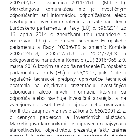
2002/92/ES a smernica 2011/61/EÚ (MiFID II).
Marketingová komunikácia nie je investičným
odporúčaním ani informáciou odporúčajúcou alebo
navrhujúcou investičnú stratégiu v zmysle nariadenia
Európskeho parlamentu a Rady (EÚ) č. 596/2014 zo
16. apríla 2014 o zneužívaní trhu (nariadenie o
zneužívaní trhu) a o zrušení smernice Európskeho
parlamentu a Rady 2003/6/ES a smerníc Komisie
2003/124/ES, 2003/125/ES a 2004/72/ES a
delegovaného nariadenia Komisie (EÚ) 2016/958 z 9.
marca 2016, ktorým sa dopĺňa nariadenie Európskeho
parlamentu a Rady (EÚ) č. 596/2014, pokiaľ ide o
regulačné technické predpisy upravujúce technické
opatrenia na objektívnu prezentáciu investičných
odporúčaní alebo iných informácií, ktorými sa
odporúča alebo navrhuje investičná stratégia, a na
zverejňovanie osobitných záujmov alebo uvádzanie
konfliktov záujmov v zmysle zákona č. 566/2001 Z. z.
o cenných papieroch a investičných službách.
Marketingová komunikácia je pripravená s najvyššou
starostlivosťou, objektivitou, prezentuje fakty známe