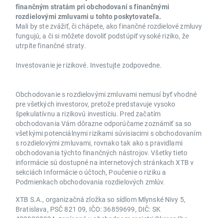
finančným stratám pri obchodovaní s finančnými
rozdielovými zmluvami u tohto poskytovateľa.
Mali by ste zvážiť, či chápete, ako finančné rozdielové zmluvy
fungujú, a či si môžete dovoliť podstúpiť vysoké riziko, že
utrpíte finančné straty.
Investovanie je rizikové. Investujte zodpovedne.
Obchodovanie s rozdielovými zmluvami nemusí byť vhodné
pre všetkých investorov, pretože predstavuje vysoko
špekulatívnu a rizikovú investíciu. Pred začatím
obchodovania Vám dôrazne odporúčame zoznámiť sa so
všetkými potenciálnymi rizikami súvisiacimi s obchodovaním
s rozdielovými zmluvami, rovnako tak ako s pravidlami
obchodovania týchto finančných nástrojov. Všetky tieto
informácie sú dostupné na internetových stránkach XTB v
sekciách Informácie o účtoch, Poučenie o riziku a
Podmienkach obchodovania rozdielových zmlúv.
XTB S.A., organizačná zložka so sídlom Mlynské Nivy 5,
Bratislava, PSČ 821 09, IČO: 36859699, DIČ: SK