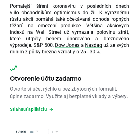
Pomalejší šíření koronaviru v posledních dnech
vlilo obchodníkům optimismus do žil. K výraznému
růstu akcií pomáhá také očekávaná dohoda ropných
těžarů na omezení produkce. Většina akciových
indexů na Wall Street už vymazala polovinu ztrát,
které utrpěly během únorového a březnového
výprodeje. S&P 500,
Dow Jones
a
Nasdaq
už ze svých
minim z půlky března vzrostly o 25 - 30 %.
Otvorenie účtu zadarmo
Otvorte si účet rýchlo a bez zbytočných formalít,
úplne zadarmo. Využite aj bezplatné vklady a výbery.
Stiahnuť aplikáciu