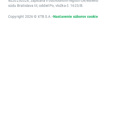
4020230324, zapísaná v obchodnom registri Okresného
súdu Bratislava III, oddiel Po, vložka č. 1623/B.
Copyright 2026 © XTB S.A.
•
Nastavenie súborov cookie