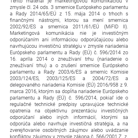
Tento materiál je marketingovou komunikáciou v
zmysle čl. 24 ods. 3 smernice Európskeho parlamentu
a Rady 2014/65/EÚ z 15. mája 2014 o trhoch s
finančnými nástrojmi, ktorou sa mení smernica
2002/92/ES a smernica 2011/61/EÚ (MiFID II).
Marketingová komunikácia nie je investičným
odporúčaním ani informáciou odporúčajúcou alebo
navrhujúcou investičnú stratégiu v zmysle nariadenia
Európskeho parlamentu a Rady (EÚ) č. 596/2014 zo
16. apríla 2014 o zneužívaní trhu (nariadenie o
zneužívaní trhu) a o zrušení smernice Európskeho
parlamentu a Rady 2003/6/ES a smerníc Komisie
2003/124/ES, 2003/125/ES a 2004/72/ES a
delegovaného nariadenia Komisie (EÚ) 2016/958 z 9.
marca 2016, ktorým sa dopĺňa nariadenie Európskeho
parlamentu a Rady (EÚ) č. 596/2014, pokiaľ ide o
regulačné technické predpisy upravujúce technické
opatrenia na objektívnu prezentáciu investičných
odporúčaní alebo iných informácií, ktorými sa
odporúča alebo navrhuje investičná stratégia, a na
zverejňovanie osobitných záujmov alebo uvádzanie
konfliktov záujmov v zmysle zákona č. 566/2001 Z. z.