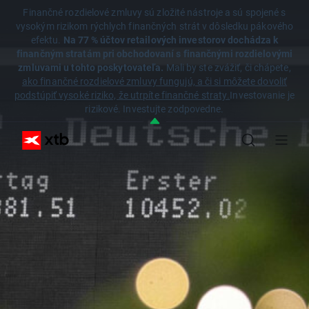
Finančné rozdielové zmluvy sú zložité nástroje a sú spojené s
vysokým rizikom rýchlych finančných strát v dôsledku pákového
efektu.
Na 77 % účtov retailových investorov dochádza k
finančným stratám pri obchodovaní s finančnými rozdielovými
zmluvami u tohto poskytovateľa.
Mali by ste zvážiť, či chápete,
ako finančné rozdielové zmluvy fungujú, a či si môžete dovoliť
podstúpiť vysoké riziko, že utrpíte finančné straty.
Investovanie je
rizikové. Investujte zodpovedne.