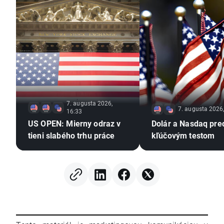
7. augusta 2026,
7. augusta 2026
16:33
US OPEN: Mierny odraz v
Dolár a Nasdaq pre
tieni slabého trhu práce
kľúčovým testom