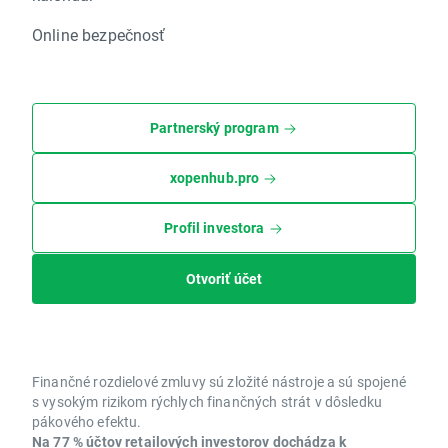
Online bezpečnosť
Partnerský program
xopenhub.pro
Profil investora
Otvoriť účet
Finančné rozdielové zmluvy sú zložité nástroje a sú spojené
s vysokým rizikom rýchlych finančných strát v dôsledku
pákového efektu.
Na 77 % účtov retailových investorov dochádza k