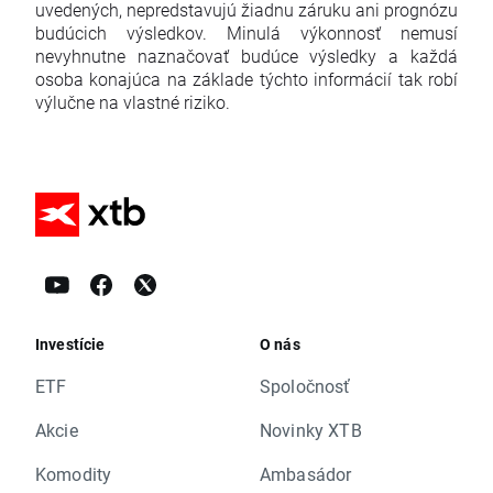
uvedených, nepredstavujú žiadnu záruku ani prognózu
budúcich výsledkov. Minulá výkonnosť nemusí
nevyhnutne naznačovať budúce výsledky a každá
osoba konajúca na základe týchto informácií tak robí
výlučne na vlastné riziko.
Investície
O nás
ETF
Spoločnosť
Akcie
Novinky XTB
Komodity
Ambasádor