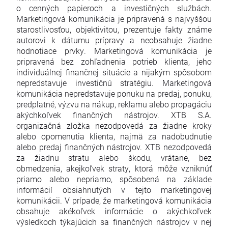
o cenných papieroch a investičných službách.
Marketingová komunikácia je pripravená s najvyššou
starostlivosťou, objektivitou, prezentuje fakty známe
autorovi k dátumu prípravy a neobsahuje žiadne
hodnotiace prvky. Marketingová komunikácia je
pripravená bez zohľadnenia potrieb klienta, jeho
individuálnej finančnej situácie a nijakým spôsobom
nepredstavuje investičnú stratégiu. Marketingová
komunikácia nepredstavuje ponuku na predaj, ponuku,
predplatné, výzvu na nákup, reklamu alebo propagáciu
akýchkoľvek finančných nástrojov. XTB S.A.
organizačná zložka nezodpovedá za žiadne kroky
alebo opomenutia klienta, najmä za nadobudnutie
alebo predaj finančných nástrojov. XTB nezodpovedá
za žiadnu stratu alebo škodu, vrátane, bez
obmedzenia, akejkoľvek straty, ktorá môže vzniknúť
priamo alebo nepriamo, spôsobená na základe
informácií obsiahnutých v tejto marketingovej
komunikácii. V prípade, že marketingová komunikácia
obsahuje akékoľvek informácie o akýchkoľvek
výsledkoch týkajúcich sa finančných nástrojov v nej