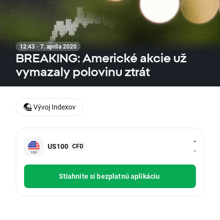
12:43 · 7. apríla 2020
BREAKING: Americké akcie už
vymazaly polovinu ztrát
Vývoj Indexov
-
US100
CFD
-
Stiahnite si bezplatnú aplikáciu