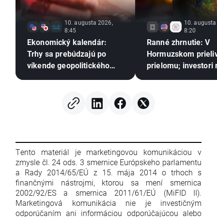
10. augusta 2026,
10. augusta
8:45
8:20
Ekonomický kalendár:
Ranné zhrnutie: V
Trhy sa prebúdzajú po
Hormuzskom prieli
víkende geopolitického
prielomu; investori
patu 🚢
na tržby Berkshire
Hathaway
Tento materiál je marketingovou komunikáciou v
zmysle čl. 24 ods. 3 smernice Európskeho parlamentu
a Rady 2014/65/EÚ z 15. mája 2014 o trhoch s
finančnými nástrojmi, ktorou sa mení smernica
2002/92/ES a smernica 2011/61/EÚ (MiFID II).
Marketingová komunikácia nie je investičným
odporúčaním ani informáciou odporúčajúcou alebo