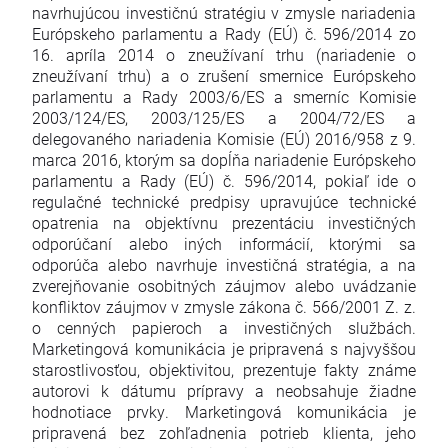
navrhujúcou investičnú stratégiu v zmysle nariadenia
Európskeho parlamentu a Rady (EÚ) č. 596/2014 zo
16. apríla 2014 o zneužívaní trhu (nariadenie o
zneužívaní trhu) a o zrušení smernice Európskeho
parlamentu a Rady 2003/6/ES a smerníc Komisie
2003/124/ES, 2003/125/ES a 2004/72/ES a
delegovaného nariadenia Komisie (EÚ) 2016/958 z 9.
marca 2016, ktorým sa dopĺňa nariadenie Európskeho
parlamentu a Rady (EÚ) č. 596/2014, pokiaľ ide o
regulačné technické predpisy upravujúce technické
opatrenia na objektívnu prezentáciu investičných
odporúčaní alebo iných informácií, ktorými sa
odporúča alebo navrhuje investičná stratégia, a na
zverejňovanie osobitných záujmov alebo uvádzanie
konfliktov záujmov v zmysle zákona č. 566/2001 Z. z.
o cenných papieroch a investičných službách.
Marketingová komunikácia je pripravená s najvyššou
starostlivosťou, objektivitou, prezentuje fakty známe
autorovi k dátumu prípravy a neobsahuje žiadne
hodnotiace prvky. Marketingová komunikácia je
pripravená bez zohľadnenia potrieb klienta, jeho