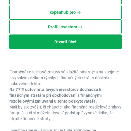
xopenhub.pro
Profil investora
Otvoriť účet
Finančné rozdielové zmluvy sú zložité nástroje a sú spojené
s vysokým rizikom rýchlych finančných strát v dôsledku
pákového efektu.
Na 77 % účtov retailových investorov dochádza k
finančným stratám pri obchodovaní s finančnými
rozdielovými zmluvami u tohto poskytovateľa.
Mali by ste zvážiť, či chápete, ako finančné rozdielové zmluvy
fungujú, a či si môžete dovoliť podstúpiť vysoké riziko, že
utrpíte finančné straty.
Investovanie je rizikové. Investujte zodpovedne.