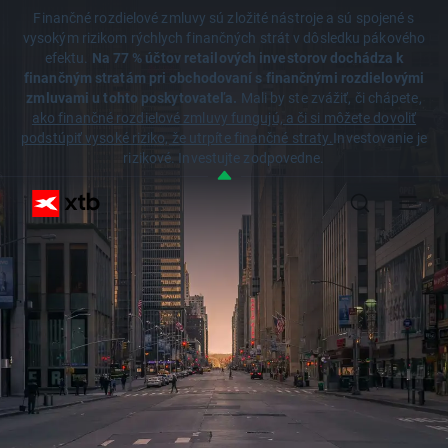
Finančné rozdielové zmluvy sú zložité nástroje a sú spojené s
vysokým rizikom rýchlych finančných strát v dôsledku pákového
efektu.
Na 77 % účtov retailových investorov dochádza k
finančným stratám pri obchodovaní s finančnými rozdielovými
zmluvami u tohto poskytovateľa.
Mali by ste zvážiť, či chápete,
ako finančné rozdielové zmluvy fungujú, a či si môžete dovoliť
podstúpiť vysoké riziko, že utrpíte finančné straty.
Investovanie je
rizikové. Investujte zodpovedne.