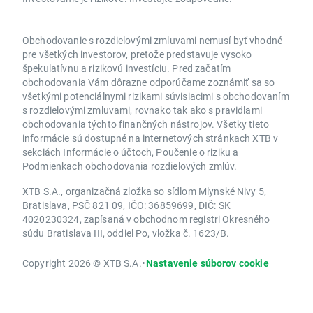
Obchodovanie s rozdielovými zmluvami nemusí byť vhodné
pre všetkých investorov, pretože predstavuje vysoko
špekulatívnu a rizikovú investíciu. Pred začatím
obchodovania Vám dôrazne odporúčame zoznámiť sa so
všetkými potenciálnymi rizikami súvisiacimi s obchodovaním
s rozdielovými zmluvami, rovnako tak ako s pravidlami
obchodovania týchto finančných nástrojov. Všetky tieto
informácie sú dostupné na internetových stránkach XTB v
sekciách Informácie o účtoch, Poučenie o riziku a
Podmienkach obchodovania rozdielových zmlúv.
XTB S.A., organizačná zložka so sídlom Mlynské Nivy 5,
Bratislava, PSČ 821 09, IČO: 36859699, DIČ: SK
4020230324, zapísaná v obchodnom registri Okresného
súdu Bratislava III, oddiel Po, vložka č. 1623/B.
Copyright 2026 © XTB S.A.
•
Nastavenie súborov cookie