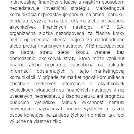
individuálnej finančnej situácie a nijakým spôsobom
nepredstavuje investičnú stratégiu. Marketingová
komunikácia nepredstavuje ponuku na predaj, ponuku,
predplatné, výzvu na nákup, reklamu alebo propagáciu
akýchkoľvek finančných nástrojov. XTB S.A.
organizačná zložka nezodpovedá za žiadne kroky
alebo opomenutia klienta, najmä za nadobudnutie
alebo predaj finančných nástrojov. XTB nezodpovedá
za žiadnu stratu alebo škodu, vrátane, bez
obmedzenia, akejkoľvek straty, ktorá môže vzniknúť
priamo alebo nepriamo, spôsobená na základe
informácií obsiahnutých v tejto marketingovej
komunikácii. V prípade, že marketingová komunikácia
obsahuje akékoľvek informácie o akýchkoľvek
výsledkoch týkajúcich sa finančných nástrojov v nej
uvedených, nepredstavujú žiadnu záruku ani prognózu
budúcich výsledkov. Minulá výkonnosť nemusí
nevyhnutne naznačovať budúce výsledky a každá
osoba konajúca na základe týchto informácií tak robí
výlučne na vlastné riziko.