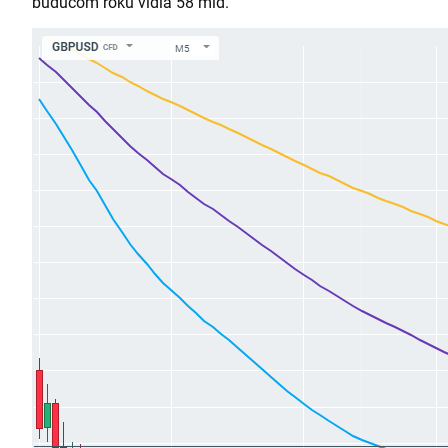
budúcom roku vidia 58 mld.