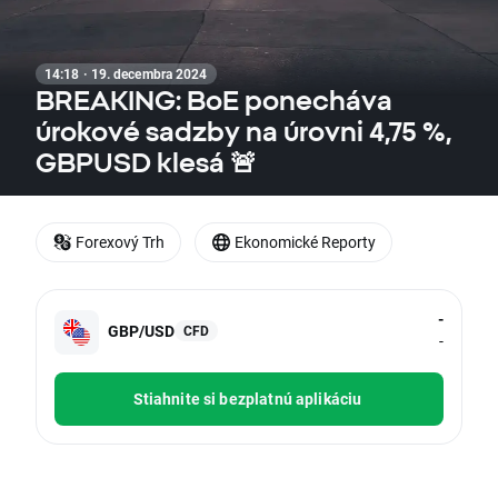
14:18 · 19. decembra 2024
BREAKING: BoE ponecháva
úrokové sadzby na úrovni 4,75 %,
GBPUSD klesá 🚨
Forexový Trh
Ekonomické Reporty
-
GBP/USD
CFD
-
Stiahnite si bezplatnú aplikáciu