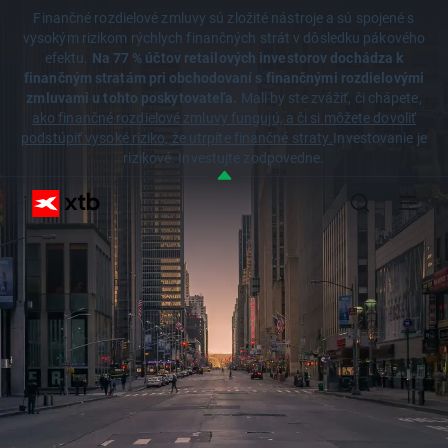
Finančné rozdielové zmluvy sú zložité nástroje a sú spojené s
vysokým rizikom rýchlych finančných strát v dôsledku pákového
efektu.
Na 77 % účtov retailových investorov dochádza k
finančným stratám pri obchodovaní s finančnými rozdielovými
zmluvami u tohto poskytovateľa.
Mali by ste zvážiť, či chápete,
ako finančné rozdielové zmluvy fungujú, a či si môžete dovoliť
podstúpiť vysoké riziko, že utrpíte finančné straty.
Investovanie je
rizikové. Investujte zodpovedne.