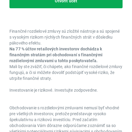
Otvoriť účet
Finančné rozdielové zmluvy sú zložité nástroje a sú spojené
s vysokým rizikom rýchlych finančných strát v dôsledku
pákového efektu.
Na 77 % účtov retailových investorov dochádza k
finančným stratám pri obchodovaní s finančnými
rozdielovými zmluvami u tohto poskytovateľa.
Mali by ste zvážiť, či chápete, ako finančné rozdielové zmluvy
fungujú, a či si môžete dovoliť podstúpiť vysoké riziko, že
utrpíte finančné straty.
Investovanie je rizikové. Investujte zodpovedne.
Obchodovanie s rozdielovými zmluvami nemusí byť vhodné
pre všetkých investorov, pretože predstavuje vysoko
špekulatívnu a rizikovú investíciu. Pred začatím
obchodovania Vám dôrazne odporúčame zoznámiť sa so
všetkými potenciálnymi rizikami súvisiacimi s obchodovaním