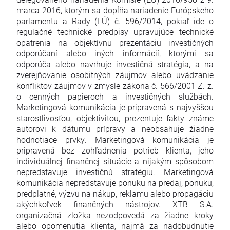
marca 2016, ktorým sa dopĺňa nariadenie Európskeho
parlamentu a Rady (EÚ) č. 596/2014, pokiaľ ide o
regulačné technické predpisy upravujúce technické
opatrenia na objektívnu prezentáciu investičných
odporúčaní alebo iných informácií, ktorými sa
odporúča alebo navrhuje investičná stratégia, a na
zverejňovanie osobitných záujmov alebo uvádzanie
konfliktov záujmov v zmysle zákona č. 566/2001 Z. z.
o cenných papieroch a investičných službách.
Marketingová komunikácia je pripravená s najvyššou
starostlivosťou, objektivitou, prezentuje fakty známe
autorovi k dátumu prípravy a neobsahuje žiadne
hodnotiace prvky. Marketingová komunikácia je
pripravená bez zohľadnenia potrieb klienta, jeho
individuálnej finančnej situácie a nijakým spôsobom
nepredstavuje investičnú stratégiu. Marketingová
komunikácia nepredstavuje ponuku na predaj, ponuku,
predplatné, výzvu na nákup, reklamu alebo propagáciu
akýchkoľvek finančných nástrojov. XTB S.A.
organizačná zložka nezodpovedá za žiadne kroky
alebo opomenutia klienta, najmä za nadobudnutie