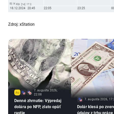
Zdroj: xStation
7. augusta 2026,
22:08
7. augusta 2026, 17:
Denné zhrnutie: Výpredaj
dolára po NFP, zlato opäť
Dolár klesá po zver
rastie
údajov z trhu práce