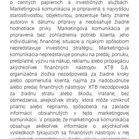
o cenných papieroch a investičných službách.
Marketingová komunikácia je pripravená s najvyššou
starostlivosťou, objektivitou, prezentuje fakty známe
autorovi k dátumu prípravy a neobsahuje žiadne
hodnotiace prvky. Marketingová komunikácia je
pripravená bez zohľadnenia potrieb klienta, jeho
individuálnej finančnej situácie a nijakým spôsobom
nepredstavuje investičnú stratégiu. Marketingová
komunikácia nepredstavuje ponuku na predaj, ponuku,
predplatné, výzvu na nákup, reklamu alebo propagáciu
akýchkoľvek finančných nástrojov. XTB S.A.
organizačná zložka nezodpovedá za žiadne kroky
alebo opomenutia klienta, najmä za nadobudnutie
alebo predaj finančných nástrojov. XTB nezodpovedá
za žiadnu stratu alebo škodu, vrátane, bez
obmedzenia, akejkoľvek straty, ktorá môže vzniknúť
priamo alebo nepriamo, spôsobená na základe
informácií obsiahnutých v tejto marketingovej
komunikácii. V prípade, že marketingová komunikácia
obsahuje akékoľvek informácie o akýchkoľvek
výsledkoch týkajúcich sa finančných nástrojov v nej
uvedených, nepredstavujú žiadnu záruku ani prognózu