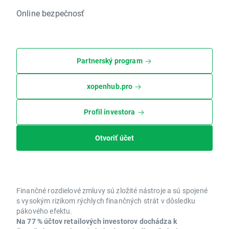
Online bezpečnosť
Partnerský program
xopenhub.pro
Profil investora
Otvoriť účet
Finančné rozdielové zmluvy sú zložité nástroje a sú spojené
s vysokým rizikom rýchlych finančných strát v dôsledku
pákového efektu.
Na 77 % účtov retailových investorov dochádza k