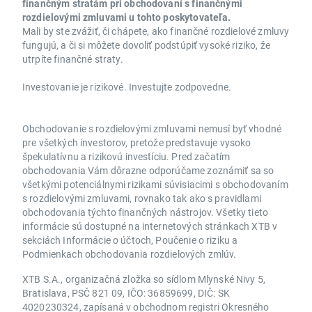
finančným stratám pri obchodovaní s finančnými
rozdielovými zmluvami u tohto poskytovateľa.
Mali by ste zvážiť, či chápete, ako finančné rozdielové zmluvy
fungujú, a či si môžete dovoliť podstúpiť vysoké riziko, že
utrpíte finančné straty.
Investovanie je rizikové. Investujte zodpovedne.
Obchodovanie s rozdielovými zmluvami nemusí byť vhodné
pre všetkých investorov, pretože predstavuje vysoko
špekulatívnu a rizikovú investíciu. Pred začatím
obchodovania Vám dôrazne odporúčame zoznámiť sa so
všetkými potenciálnymi rizikami súvisiacimi s obchodovaním
s rozdielovými zmluvami, rovnako tak ako s pravidlami
obchodovania týchto finančných nástrojov. Všetky tieto
informácie sú dostupné na internetových stránkach XTB v
sekciách Informácie o účtoch, Poučenie o riziku a
Podmienkach obchodovania rozdielových zmlúv.
XTB S.A., organizačná zložka so sídlom Mlynské Nivy 5,
Bratislava, PSČ 821 09, IČO: 36859699, DIČ: SK
4020230324, zapísaná v obchodnom registri Okresného