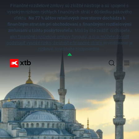
Finančné rozdielové zmluvy sú zložité nástroje a sú spojené s
vysokým rizikom rýchlych finančných strát v dôsledku pákového
efektu.
Na 77 % účtov retailových investorov dochádza k
finančným stratám pri obchodovaní s finančnými rozdielovými
zmluvami u tohto poskytovateľa.
Mali by ste zvážiť, či chápete,
ako finančné rozdielové zmluvy fungujú, a či si môžete dovoliť
podstúpiť vysoké riziko, že utrpíte finančné straty.
Investovanie je
rizikové. Investujte zodpovedne.