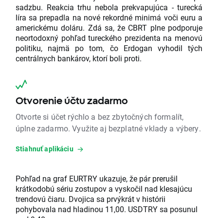
sadzbu. Reakcia trhu nebola prekvapujúca - turecká
líra sa prepadla na nové rekordné minimá voči euru a
americkému doláru. Zdá sa, že CBRT plne podporuje
neortodoxný pohľad tureckého prezidenta na menovú
politiku, najmä po tom, čo Erdogan vyhodil tých
centrálnych bankárov, ktorí boli proti.
Otvorenie účtu zadarmo
Otvorte si účet rýchlo a bez zbytočných formalít,
úplne zadarmo. Využite aj bezplatné vklady a výbery.
Stiahnuť aplikáciu
Pohľad na graf EURTRY ukazuje, že pár prerušil
krátkodobú sériu zostupov a vyskočil nad klesajúcu
trendovú čiaru. Dvojica sa prvýkrát v histórii
pohybovala nad hladinou 11,00. USDTRY sa posunul