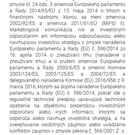
zmysle čl. 24 ods. 3 smernice Európskeho parlamentu
a Rady 2014/65/EÚ z 15. mája 2014 o trhoch s
finančnými nástrojmi, ktorou sa mení smernica
2002/92/ES a smernica 2011/61/EÚ (MiFID II).
Marketingová komunikácia nie je investičným
odporúčaním ani informáciou odporúčajúcou alebo
navrhujúcou investičnú stratégiu v zmysle nariadenia
Európskeho parlamentu a Rady (EÚ) č. 596/2014 zo
16. apríla 2014 o zneužívaní trhu (nariadenie o
zneužívaní trhu) a o zrušení smernice Európskeho
parlamentu a Rady 2003/6/ES a smerníc Komisie
2003/124/ES, 2003/125/ES a 2004/72/ES a
delegovaného nariadenia Komisie (EÚ) 2016/958 z 9.
marca 2016, ktorým sa dopĺňa nariadenie Európskeho
parlamentu a Rady (EÚ) č. 596/2014, pokiaľ ide o
regulačné technické predpisy upravujúce technické
opatrenia na objektívnu prezentáciu investičných
odporúčaní alebo iných informácií, ktorými sa
odporúča alebo navrhuje investičná stratégia, a na
zverejňovanie osobitných záujmov alebo uvádzanie
konfliktov záujmov v zmysle zákona č. 566/2001 Z. z.