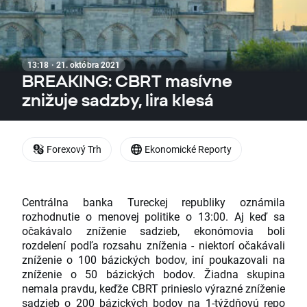
13:18 · 21. októbra 2021
BREAKING: CBRT masívne
znižuje sadzby, lira klesá
Forexový Trh
Ekonomické Reporty
Centrálna banka Tureckej republiky oznámila
rozhodnutie o menovej politike o 13:00. Aj keď sa
očakávalo zníženie sadzieb, ekonómovia boli
rozdelení podľa rozsahu zníženia - niektorí očakávali
zníženie o 100 bázických bodov, iní poukazovali na
zníženie o 50 bázických bodov. Žiadna skupina
nemala pravdu, keďže CBRT prinieslo výrazné zníženie
sadzieb o 200 bázických bodov na 1-týždňovú repo