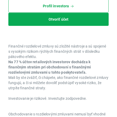
Profil investora
Otvoriť účet
Finančné rozdielové zmluvy sú zložité nástroje a sú spojené
s vysokým rizikom rýchlych finančných strát v dôsledku
pákového efektu.
Na 77 % účtov retailových investorov dochádza k
finančným stratám pri obchodovaní s finančnými
rozdielovými zmluvami u tohto poskytovateľa.
Mali by ste zvážiť, či chápete, ako finančné rozdielové zmluvy
fungujú, a či si môžete dovoliť podstúpiť vysoké riziko, že
utrpíte finančné straty.
Investovanie je rizikové. Investujte zodpovedne.
Obchodovanie s rozdielovými zmluvami nemusí byť vhodné