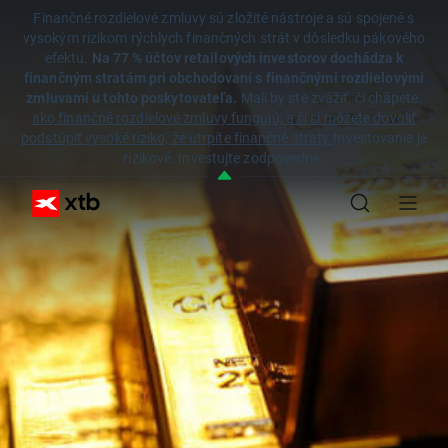
Finančné rozdielové zmluvy sú zložité nástroje a sú spojené s
vysokým rizikom rýchlych finančných strát v dôsledku pákového
efektu.
Na 77 % účtov retailových investorov dochádza k
finančným stratám pri obchodovaní s finančnými rozdielovými
zmluvami u tohto poskytovateľa.
Mali by ste zvážiť, či chápete,
ako finančné rozdielové zmluvy fungujú, a či si môžete dovoliť
podstúpiť vysoké riziko, že utrpíte finančné straty.
Investovanie je
rizikové. Investujte zodpovedne.