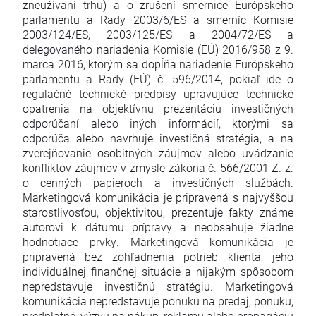
zneužívaní trhu) a o zrušení smernice Európskeho
parlamentu a Rady 2003/6/ES a smerníc Komisie
2003/124/ES, 2003/125/ES a 2004/72/ES a
delegovaného nariadenia Komisie (EÚ) 2016/958 z 9.
marca 2016, ktorým sa dopĺňa nariadenie Európskeho
parlamentu a Rady (EÚ) č. 596/2014, pokiaľ ide o
regulačné technické predpisy upravujúce technické
opatrenia na objektívnu prezentáciu investičných
odporúčaní alebo iných informácií, ktorými sa
odporúča alebo navrhuje investičná stratégia, a na
zverejňovanie osobitných záujmov alebo uvádzanie
konfliktov záujmov v zmysle zákona č. 566/2001 Z. z.
o cenných papieroch a investičných službách.
Marketingová komunikácia je pripravená s najvyššou
starostlivosťou, objektivitou, prezentuje fakty známe
autorovi k dátumu prípravy a neobsahuje žiadne
hodnotiace prvky. Marketingová komunikácia je
pripravená bez zohľadnenia potrieb klienta, jeho
individuálnej finančnej situácie a nijakým spôsobom
nepredstavuje investičnú stratégiu. Marketingová
komunikácia nepredstavuje ponuku na predaj, ponuku,
predplatné, výzvu na nákup, reklamu alebo propagáciu