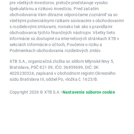
pre všetkých investorov, pretože predstavuje vysoko
špekulatívnu a rizikovú investíciu. Pred začatím
obchodovania Vám dôrazne odporúčame zoznámiť sa so
všetkými potenciálnymi rizikami súvisiacimi s obchodovaním
s rozdielovými zmluvami, rovnako tak ako s pravidlami
obchodovania týchto finančných nástrojov. Všetky tieto
informácie sú dostupné na internetových stránkach XTB v
sekciách Informácie o účtoch, Poučenie o riziku a
Podmienkach obchodovania rozdielových zmlúv.
XTB S.A., organizačná zložka so sídlom Mlynské Nivy 5,
Bratislava, PSČ 821 09, IČO: 36859699, DIČ: SK
4020230324, zapísaná v obchodnom registri Okresného
súdu Bratislava III, oddiel Po, vložka č. 1623/B.
Copyright 2026 © XTB S.A.
•
Nastavenie súborov cookie