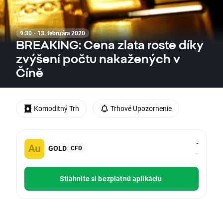
9:30 · 13. februára 2020
BREAKING: Cena zlata roste díky
zvýšení počtu nakažených v
Číně
Komoditný Trh
Trhové Upozornenie
-
GOLD
CFD
-
Stiahnite si bezplatnú aplikáciu