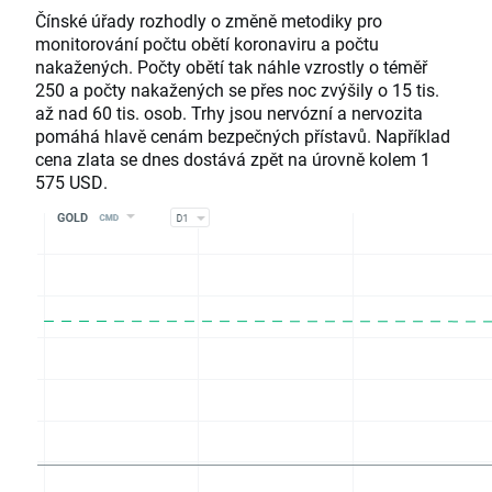
Čínské úřady rozhodly o změně metodiky pro
monitorování počtu obětí koronaviru a počtu
nakažených. Počty obětí tak náhle vzrostly o téměř
250 a počty nakažených se přes noc zvýšily o 15 tis.
až nad 60 tis. osob. Trhy jsou nervózní a nervozita
pomáhá hlavě cenám bezpečných přístavů. Například
cena zlata se dnes dostává zpět na úrovně kolem 1
575 USD.