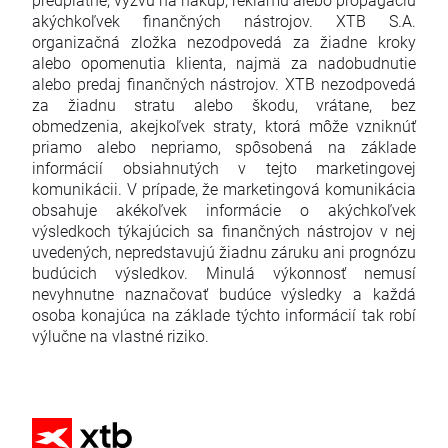
akýchkoľvek finančných nástrojov. XTB S.A.
organizačná zložka nezodpovedá za žiadne kroky
alebo opomenutia klienta, najmä za nadobudnutie
alebo predaj finančných nástrojov. XTB nezodpovedá
za žiadnu stratu alebo škodu, vrátane, bez
obmedzenia, akejkoľvek straty, ktorá môže vzniknúť
priamo alebo nepriamo, spôsobená na základe
informácií obsiahnutých v tejto marketingovej
komunikácii. V prípade, že marketingová komunikácia
obsahuje akékoľvek informácie o akýchkoľvek
výsledkoch týkajúcich sa finančných nástrojov v nej
uvedených, nepredstavujú žiadnu záruku ani prognózu
budúcich výsledkov. Minulá výkonnosť nemusí
nevyhnutne naznačovať budúce výsledky a každá
osoba konajúca na základe týchto informácií tak robí
výlučne na vlastné riziko.