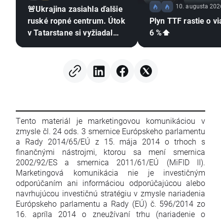
10. augusta 202
🚨Ukrajina zasiahla ďalšie
ruské ropné centrum. Útok
Plyn TTF rastie o v
v Tatarstane si vyžiadal
6 %⬆️
obete💣
Tento materiál je marketingovou komunikáciou v
zmysle čl. 24 ods. 3 smernice Európskeho parlamentu
a Rady 2014/65/EÚ z 15. mája 2014 o trhoch s
finančnými nástrojmi, ktorou sa mení smernica
2002/92/ES a smernica 2011/61/EÚ (MiFID II).
Marketingová komunikácia nie je investičným
odporúčaním ani informáciou odporúčajúcou alebo
navrhujúcou investičnú stratégiu v zmysle nariadenia
Európskeho parlamentu a Rady (EÚ) č. 596/2014 zo
16. apríla 2014 o zneužívaní trhu (nariadenie o