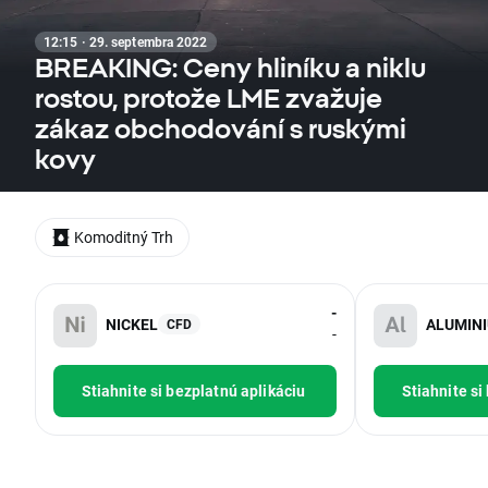
12:15 · 29. septembra 2022
BREAKING: Ceny hliníku a niklu
rostou, protože LME zvažuje
zákaz obchodování s ruskými
kovy
Komoditný Trh
-
NICKEL
ALUMIN
CFD
-
Stiahnite si bezplatnú aplikáciu
Stiahnite si