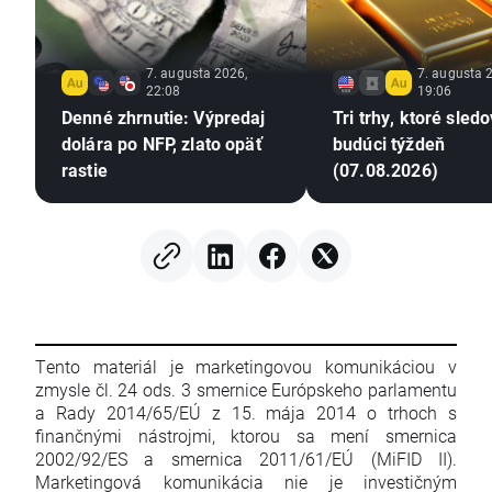
7. augusta 2026,
7. augusta 
22:08
19:06
Denné zhrnutie: Výpredaj
Tri trhy, ktoré sled
dolára po NFP, zlato opäť
budúci týždeň
rastie
(07.08.2026)
Tento materiál je marketingovou komunikáciou v
zmysle čl. 24 ods. 3 smernice Európskeho parlamentu
a Rady 2014/65/EÚ z 15. mája 2014 o trhoch s
finančnými nástrojmi, ktorou sa mení smernica
2002/92/ES a smernica 2011/61/EÚ (MiFID II).
Marketingová komunikácia nie je investičným