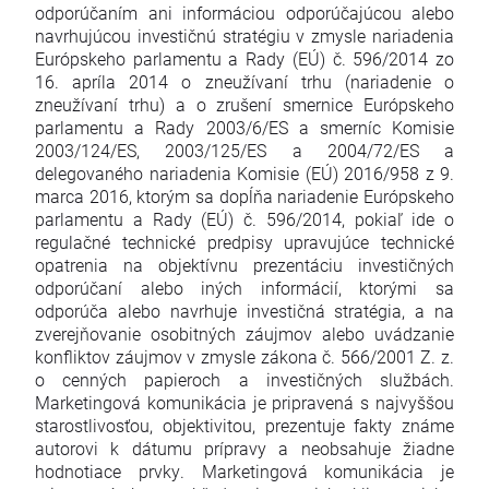
odporúčaním ani informáciou odporúčajúcou alebo
navrhujúcou investičnú stratégiu v zmysle nariadenia
Európskeho parlamentu a Rady (EÚ) č. 596/2014 zo
16. apríla 2014 o zneužívaní trhu (nariadenie o
zneužívaní trhu) a o zrušení smernice Európskeho
parlamentu a Rady 2003/6/ES a smerníc Komisie
2003/124/ES, 2003/125/ES a 2004/72/ES a
delegovaného nariadenia Komisie (EÚ) 2016/958 z 9.
marca 2016, ktorým sa dopĺňa nariadenie Európskeho
parlamentu a Rady (EÚ) č. 596/2014, pokiaľ ide o
regulačné technické predpisy upravujúce technické
opatrenia na objektívnu prezentáciu investičných
odporúčaní alebo iných informácií, ktorými sa
odporúča alebo navrhuje investičná stratégia, a na
zverejňovanie osobitných záujmov alebo uvádzanie
konfliktov záujmov v zmysle zákona č. 566/2001 Z. z.
o cenných papieroch a investičných službách.
Marketingová komunikácia je pripravená s najvyššou
starostlivosťou, objektivitou, prezentuje fakty známe
autorovi k dátumu prípravy a neobsahuje žiadne
hodnotiace prvky. Marketingová komunikácia je