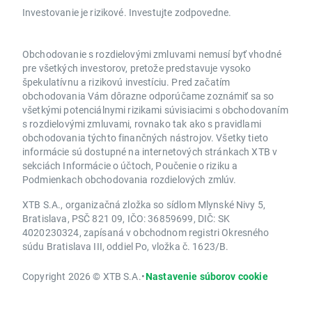
Investovanie je rizikové. Investujte zodpovedne.
Obchodovanie s rozdielovými zmluvami nemusí byť vhodné
pre všetkých investorov, pretože predstavuje vysoko
špekulatívnu a rizikovú investíciu. Pred začatím
obchodovania Vám dôrazne odporúčame zoznámiť sa so
všetkými potenciálnymi rizikami súvisiacimi s obchodovaním
s rozdielovými zmluvami, rovnako tak ako s pravidlami
obchodovania týchto finančných nástrojov. Všetky tieto
informácie sú dostupné na internetových stránkach XTB v
sekciách Informácie o účtoch, Poučenie o riziku a
Podmienkach obchodovania rozdielových zmlúv.
XTB S.A., organizačná zložka so sídlom Mlynské Nivy 5,
Bratislava, PSČ 821 09, IČO: 36859699, DIČ: SK
4020230324, zapísaná v obchodnom registri Okresného
súdu Bratislava III, oddiel Po, vložka č. 1623/B.
Copyright 2026 © XTB S.A.
•
Nastavenie súborov cookie