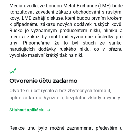
Média uvedla, že London Metal Exchange (LME) bude
konzultovat zavedení zákazu obchodování s ruskými
kovy. LME zahájí diskuse, které budou prvním krokem
k případnému zákazu nových dodávek ruských kovů.
Rusko je významným producentem niklu, hliníku a
mědi a zákaz by mohl mít významné důsledky pro
trhy. Připomeňme, že to byl strach ze sankcí
narušujících dodávky ruského niklu, co v březnu
vyvolalo masivní krátký tlak na nikl.
Otvorenie účtu zadarmo
Otvorte si účet rýchlo a bez zbytočných formalít,
úplne zadarmo. Využite aj bezplatné vklady a výbery.
Stiahnuť aplikáciu
Reakce trhu bylo možné zaznamenat především u