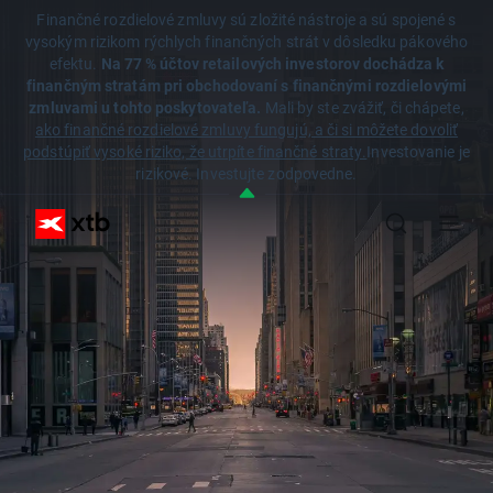
Finančné rozdielové zmluvy sú zložité nástroje a sú spojené s
vysokým rizikom rýchlych finančných strát v dôsledku pákového
efektu.
Na 77 % účtov retailových investorov dochádza k
finančným stratám pri obchodovaní s finančnými rozdielovými
zmluvami u tohto poskytovateľa.
Mali by ste zvážiť, či chápete,
ako finančné rozdielové zmluvy fungujú, a či si môžete dovoliť
podstúpiť vysoké riziko, že utrpíte finančné straty.
Investovanie je
rizikové. Investujte zodpovedne.