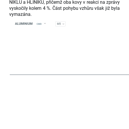
NIKLU a HLINÍKU, přičemž oba kovy v reakci na zprávy
vyskočily kolem 4 %. Část pohybu vzhůru však již byla
vymazána.