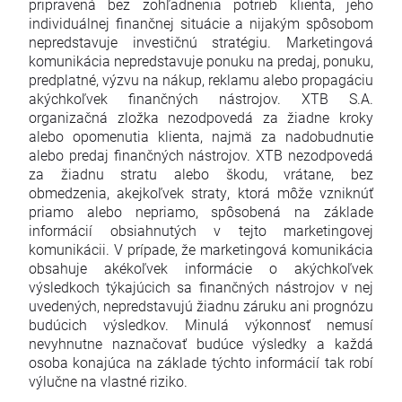
pripravená bez zohľadnenia potrieb klienta, jeho
individuálnej finančnej situácie a nijakým spôsobom
nepredstavuje investičnú stratégiu. Marketingová
komunikácia nepredstavuje ponuku na predaj, ponuku,
predplatné, výzvu na nákup, reklamu alebo propagáciu
akýchkoľvek finančných nástrojov. XTB S.A.
organizačná zložka nezodpovedá za žiadne kroky
alebo opomenutia klienta, najmä za nadobudnutie
alebo predaj finančných nástrojov. XTB nezodpovedá
za žiadnu stratu alebo škodu, vrátane, bez
obmedzenia, akejkoľvek straty, ktorá môže vzniknúť
priamo alebo nepriamo, spôsobená na základe
informácií obsiahnutých v tejto marketingovej
komunikácii. V prípade, že marketingová komunikácia
obsahuje akékoľvek informácie o akýchkoľvek
výsledkoch týkajúcich sa finančných nástrojov v nej
uvedených, nepredstavujú žiadnu záruku ani prognózu
budúcich výsledkov. Minulá výkonnosť nemusí
nevyhnutne naznačovať budúce výsledky a každá
osoba konajúca na základe týchto informácií tak robí
výlučne na vlastné riziko.