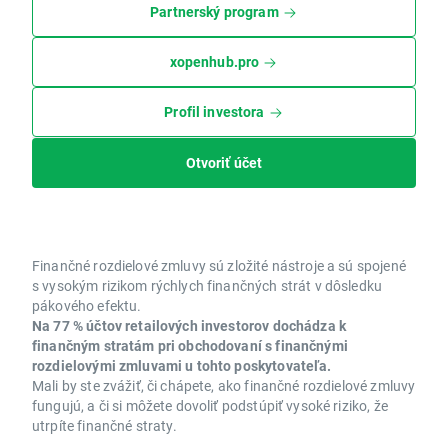
Partnerský program
xopenhub.pro
Profil investora
Otvoriť účet
Finančné rozdielové zmluvy sú zložité nástroje a sú spojené
s vysokým rizikom rýchlych finančných strát v dôsledku
pákového efektu.
Na 77 % účtov retailových investorov dochádza k
finančným stratám pri obchodovaní s finančnými
rozdielovými zmluvami u tohto poskytovateľa.
Mali by ste zvážiť, či chápete, ako finančné rozdielové zmluvy
fungujú, a či si môžete dovoliť podstúpiť vysoké riziko, že
utrpíte finančné straty.