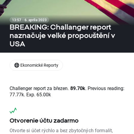
13:57 · 6. apríla 2023
BREAKING: Challanger report
naznačuje velké propouštění v
USA
Ekonomické Reporty
Challenger report za březen.
89.70k
. Previous reading:
77.77k. Exp. 65.00k
Otvorenie účtu zadarmo
Otvorte si účet rýchlo a bez zbytočných formalít,