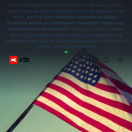
Finančné rozdielové zmluvy sú zložité nástroje a sú spojené s
vysokým rizikom rýchlych finančných strát v dôsledku pákového
efektu.
Na 77 % účtov retailových investorov dochádza k
finančným stratám pri obchodovaní s finančnými rozdielovými
zmluvami u tohto poskytovateľa.
Mali by ste zvážiť, či chápete,
ako finančné rozdielové zmluvy fungujú, a či si môžete dovoliť
podstúpiť vysoké riziko, že utrpíte finančné straty.
Investovanie je
rizikové. Investujte zodpovedne.