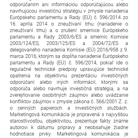
odporúčaním ani informáciou odporúčajúcou alebo
navrhujúcou investičnú stratégiu v zmysle nariadenia
Európskeho parlamentu a Rady (EÚ) č. 596/2014 zo
16. apríla 2014 o zneužívaní trhu (nariadenie o
zneužívaní trhu) a o zrušení smernice Európskeho
parlamentu a Rady 2003/6/ES a smerníc Komisie
2003/124/ES, 2003/125/ES a 2004/72/ES a
delegovaného nariadenia Komisie (EÚ) 2016/958 z 9.
marca 2016, ktorým sa dopĺňa nariadenie Európskeho
parlamentu a Rady (EÚ) č. 596/2014, pokiaľ ide o
regulačné technické predpisy upravujúce technické
opatrenia na objektívnu prezentáciu investičných
odporúčaní alebo iných informácií, ktorými sa
odporúča alebo navrhuje investičná stratégia, a na
zverejňovanie osobitných záujmov alebo uvádzanie
konfliktov záujmov v zmysle zákona č. 566/2001 Z. z.
o cenných papieroch a investičných službách.
Marketingová komunikácia je pripravená s najvyššou
starostlivosťou, objektivitou, prezentuje fakty známe
autorovi k dátumu prípravy a neobsahuje žiadne
hodnotiace prvky. Marketingová komunikácia je