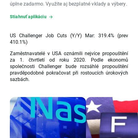
úplne zadarmo. Využite aj bezplatné vklady a výbery.
Stiahnuť aplikáciu
US Challenger Job Cuts (Y/Y) Mar: 319.4% (prev
410.1%)
Zaměstnavatelé v USA oznámili nejvíce propouštění
za 1. čtvrtletí od roku 2020. Podle ekonomů
společnosti Challenger bude rozsáhlé propouštění
pravděpodobně pokračovat při rostoucích úrokových
sazbách.