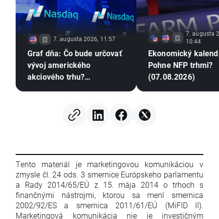
7. augusta 
7. augusta 2026, 11:57
10:44
Graf dňa: Čo bude určovať
Ekonomický kalend
vývoj amerického
Pohne NFP trhmi?
akciového trhu?
(07.08.2026)
(07.08.2026)
Tento materiál je marketingovou komunikáciou v
zmysle čl. 24 ods. 3 smernice Európskeho parlamentu
a Rady 2014/65/EÚ z 15. mája 2014 o trhoch s
finančnými nástrojmi, ktorou sa mení smernica
2002/92/ES a smernica 2011/61/EÚ (MiFID II).
Marketingová komunikácia nie je investičným