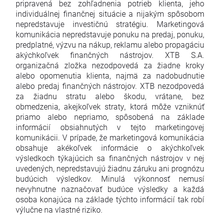
pripravená bez zohľadnenia potrieb klienta, jeho
individuálnej finančnej situácie a nijakým spôsobom
nepredstavuje investičnú stratégiu. Marketingová
komunikácia nepredstavuje ponuku na predaj, ponuku,
predplatné, výzvu na nákup, reklamu alebo propagáciu
akýchkoľvek finančných nástrojov. XTB S.A.
organizačná zložka nezodpovedá za žiadne kroky
alebo opomenutia klienta, najmä za nadobudnutie
alebo predaj finančných nástrojov. XTB nezodpovedá
za žiadnu stratu alebo škodu, vrátane, bez
obmedzenia, akejkoľvek straty, ktorá môže vzniknúť
priamo alebo nepriamo, spôsobená na základe
informácií obsiahnutých v tejto marketingovej
komunikácii. V prípade, že marketingová komunikácia
obsahuje akékoľvek informácie o akýchkoľvek
výsledkoch týkajúcich sa finančných nástrojov v nej
uvedených, nepredstavujú žiadnu záruku ani prognózu
budúcich výsledkov. Minulá výkonnosť nemusí
nevyhnutne naznačovať budúce výsledky a každá
osoba konajúca na základe týchto informácií tak robí
výlučne na vlastné riziko.