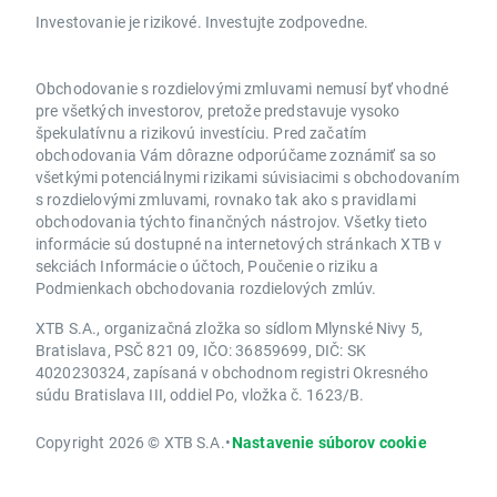
Investovanie je rizikové. Investujte zodpovedne.
Obchodovanie s rozdielovými zmluvami nemusí byť vhodné
pre všetkých investorov, pretože predstavuje vysoko
špekulatívnu a rizikovú investíciu. Pred začatím
obchodovania Vám dôrazne odporúčame zoznámiť sa so
všetkými potenciálnymi rizikami súvisiacimi s obchodovaním
s rozdielovými zmluvami, rovnako tak ako s pravidlami
obchodovania týchto finančných nástrojov. Všetky tieto
informácie sú dostupné na internetových stránkach XTB v
sekciách Informácie o účtoch, Poučenie o riziku a
Podmienkach obchodovania rozdielových zmlúv.
XTB S.A., organizačná zložka so sídlom Mlynské Nivy 5,
Bratislava, PSČ 821 09, IČO: 36859699, DIČ: SK
4020230324, zapísaná v obchodnom registri Okresného
súdu Bratislava III, oddiel Po, vložka č. 1623/B.
Copyright 2026 © XTB S.A.
•
Nastavenie súborov cookie