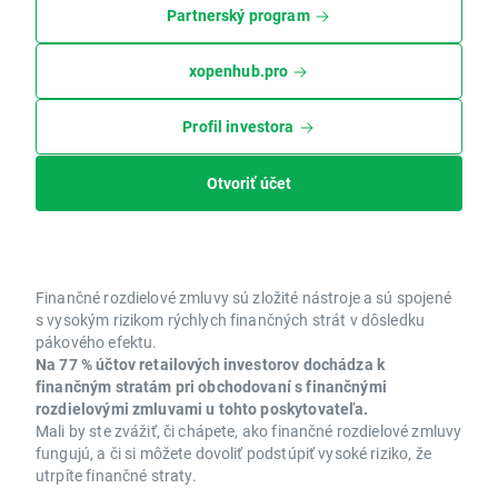
Partnerský program
xopenhub.pro
Profil investora
Otvoriť účet
Finančné rozdielové zmluvy sú zložité nástroje a sú spojené
s vysokým rizikom rýchlych finančných strát v dôsledku
pákového efektu.
Na 77 % účtov retailových investorov dochádza k
finančným stratám pri obchodovaní s finančnými
rozdielovými zmluvami u tohto poskytovateľa.
Mali by ste zvážiť, či chápete, ako finančné rozdielové zmluvy
fungujú, a či si môžete dovoliť podstúpiť vysoké riziko, že
utrpíte finančné straty.