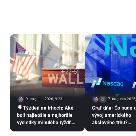
9. augusta 2026, 9:23
7. augusta 2026
🎥 Týždeň na trhoch: Aké
Graf dňa: Čo bude 
boli najlepšie a najhoršie
vývoj amerického
výsledky minulého týždňa?
akciového trhu?
Zhodnotenie výsledkovej
(07.08.2026)