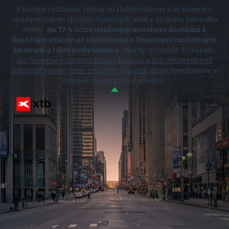
Finančné rozdielové zmluvy sú zložité nástroje a sú spojené s
vysokým rizikom rýchlych finančných strát v dôsledku pákového
efektu.
Na 77 % účtov retailových investorov dochádza k
finančným stratám pri obchodovaní s finančnými rozdielovými
zmluvami u tohto poskytovateľa.
Mali by ste zvážiť, či chápete,
ako finančné rozdielové zmluvy fungujú, a či si môžete dovoliť
podstúpiť vysoké riziko, že utrpíte finančné straty.
Investovanie je
rizikové. Investujte zodpovedne.