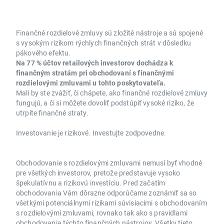
Finančné rozdielové zmluvy sú zložité nástroje a sú spojené
s vysokým rizikom rýchlych finančných strát v dôsledku
pákového efektu.
Na 77 % účtov retailových investorov dochádza k
finančným stratám pri obchodovaní s finančnými
rozdielovými zmluvami u tohto poskytovateľa.
Mali by ste zvážiť, či chápete, ako finančné rozdielové zmluvy
fungujú, a či si môžete dovoliť podstúpiť vysoké riziko, že
utrpíte finančné straty.
Investovanie je rizikové. Investujte zodpovedne.
Obchodovanie s rozdielovými zmluvami nemusí byť vhodné
pre všetkých investorov, pretože predstavuje vysoko
špekulatívnu a rizikovú investíciu. Pred začatím
obchodovania Vám dôrazne odporúčame zoznámiť sa so
všetkými potenciálnymi rizikami súvisiacimi s obchodovaním
s rozdielovými zmluvami, rovnako tak ako s pravidlami
obchodovania týchto finančných nástrojov. Všetky tieto