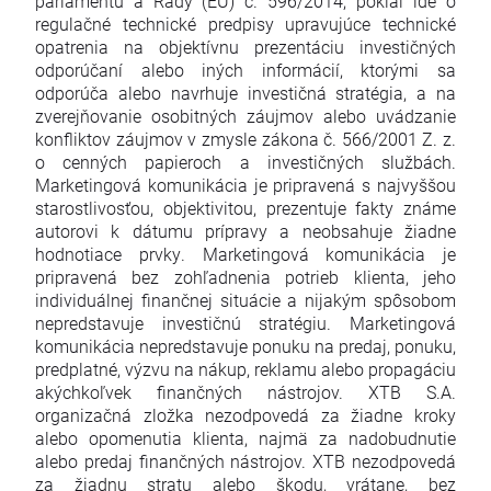
parlamentu a Rady (EÚ) č. 596/2014, pokiaľ ide o
regulačné technické predpisy upravujúce technické
opatrenia na objektívnu prezentáciu investičných
odporúčaní alebo iných informácií, ktorými sa
odporúča alebo navrhuje investičná stratégia, a na
zverejňovanie osobitných záujmov alebo uvádzanie
konfliktov záujmov v zmysle zákona č. 566/2001 Z. z.
o cenných papieroch a investičných službách.
Marketingová komunikácia je pripravená s najvyššou
starostlivosťou, objektivitou, prezentuje fakty známe
autorovi k dátumu prípravy a neobsahuje žiadne
hodnotiace prvky. Marketingová komunikácia je
pripravená bez zohľadnenia potrieb klienta, jeho
individuálnej finančnej situácie a nijakým spôsobom
nepredstavuje investičnú stratégiu. Marketingová
komunikácia nepredstavuje ponuku na predaj, ponuku,
predplatné, výzvu na nákup, reklamu alebo propagáciu
akýchkoľvek finančných nástrojov. XTB S.A.
organizačná zložka nezodpovedá za žiadne kroky
alebo opomenutia klienta, najmä za nadobudnutie
alebo predaj finančných nástrojov. XTB nezodpovedá
za žiadnu stratu alebo škodu, vrátane, bez