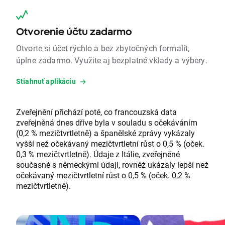
Otvorenie účtu zadarmo
Otvorte si účet rýchlo a bez zbytočných formalít,
úplne zadarmo. Využite aj bezplatné vklady a výbery.
Stiahnuť aplikáciu
Zveřejnění přichází poté, co francouzská data
zveřejněná dnes dříve byla v souladu s očekáváním
(0,2 % mezičtvrtletně) a španělské zprávy vykázaly
vyšší než očekávaný mezičtvrtletní růst o 0,5 % (oček.
0,3 % mezičtvrtletně). Údaje z Itálie, zveřejněné
současně s německými údaji, rovněž ukázaly lepší než
očekávaný mezičtvrtletní růst o 0,5 % (oček. 0,2 %
mezičtvrtletně).