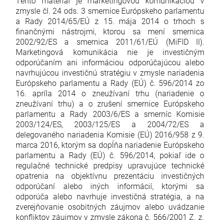
Tento materiál je marketingovou komunikáciou v
zmysle čl. 24 ods. 3 smernice Európskeho parlamentu
a Rady 2014/65/EÚ z 15. mája 2014 o trhoch s
finančnými nástrojmi, ktorou sa mení smernica
2002/92/ES a smernica 2011/61/EÚ (MiFID II).
Marketingová komunikácia nie je investičným
odporúčaním ani informáciou odporúčajúcou alebo
navrhujúcou investičnú stratégiu v zmysle nariadenia
Európskeho parlamentu a Rady (EÚ) č. 596/2014 zo
16. apríla 2014 o zneužívaní trhu (nariadenie o
zneužívaní trhu) a o zrušení smernice Európskeho
parlamentu a Rady 2003/6/ES a smerníc Komisie
2003/124/ES, 2003/125/ES a 2004/72/ES a
delegovaného nariadenia Komisie (EÚ) 2016/958 z 9.
marca 2016, ktorým sa dopĺňa nariadenie Európskeho
parlamentu a Rady (EÚ) č. 596/2014, pokiaľ ide o
regulačné technické predpisy upravujúce technické
opatrenia na objektívnu prezentáciu investičných
odporúčaní alebo iných informácií, ktorými sa
odporúča alebo navrhuje investičná stratégia, a na
zverejňovanie osobitných záujmov alebo uvádzanie
konfliktov záujmov v zmysle zákona č. 566/2001 Z. z.