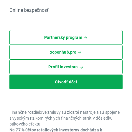
Online bezpečnosť
Partnerský program
xopenhub.pro
Profil investora
Otvoriť účet
Finančné rozdielové zmluvy sú zložité nástroje a sú spojené
s vysokým rizikom rýchlych finančných strát v dôsledku
pákového efektu.
Na 77 % účtov retailových investorov dochádza k