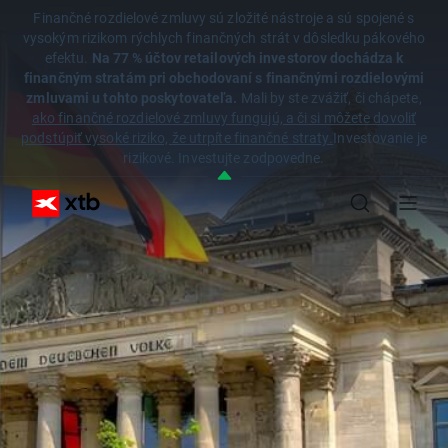
Finančné rozdielové zmluvy sú zložité nástroje a sú spojené s
vysokým rizikom rýchlych finančných strát v dôsledku pákového
efektu.
Na 77 % účtov retailových investorov dochádza k
finančným stratám pri obchodovaní s finančnými rozdielovými
zmluvami u tohto poskytovateľa.
Mali by ste zvážiť, či chápete,
ako finančné rozdielové zmluvy fungujú, a či si môžete dovoliť
podstúpiť vysoké riziko, že utrpíte finančné straty.
Investovanie je
rizikové. Investujte zodpovedne.