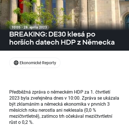
10:05 · 28. apríla 2023
BREAKING: DE30 klesá po
horších datech HDP z Německa
Ekonomické Reporty
Předběžná zpráva o německém HDP za 1. čtvrtletí
2023 byla zveřejněna dnes v 10:00. Zpráva se ukázala
být zklamáním a německá ekonomika v prvních 3
měsících roku nerostla ani neklesala (0,0 %
mezičtvrtletně), zatímco trh očekával mezičtvrtletní
růst o 0,2 %.