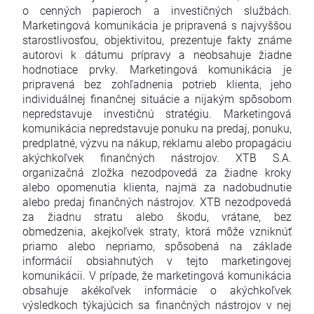
o cenných papieroch a investičných službách.
Marketingová komunikácia je pripravená s najvyššou
starostlivosťou, objektivitou, prezentuje fakty známe
autorovi k dátumu prípravy a neobsahuje žiadne
hodnotiace prvky. Marketingová komunikácia je
pripravená bez zohľadnenia potrieb klienta, jeho
individuálnej finančnej situácie a nijakým spôsobom
nepredstavuje investičnú stratégiu. Marketingová
komunikácia nepredstavuje ponuku na predaj, ponuku,
predplatné, výzvu na nákup, reklamu alebo propagáciu
akýchkoľvek finančných nástrojov. XTB S.A.
organizačná zložka nezodpovedá za žiadne kroky
alebo opomenutia klienta, najmä za nadobudnutie
alebo predaj finančných nástrojov. XTB nezodpovedá
za žiadnu stratu alebo škodu, vrátane, bez
obmedzenia, akejkoľvek straty, ktorá môže vzniknúť
priamo alebo nepriamo, spôsobená na základe
informácií obsiahnutých v tejto marketingovej
komunikácii. V prípade, že marketingová komunikácia
obsahuje akékoľvek informácie o akýchkoľvek
výsledkoch týkajúcich sa finančných nástrojov v nej