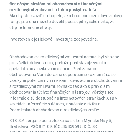
finančným stratám pri obchodovaní s finančnými
rozdielovými zmluvami u tohto poskytovateľa.
Mali by ste zvážiť, či chápete, ako finančné rozdielové zmluvy
fungujú, a či si môžete dovoliť podstúpiť vysoké riziko, že
utrpíte finančné straty.
Investovanie je rizikové. Investujte zodpovedne.
Obchodovanie s rozdielovými zmluvami nemusí byť vhodné
pre všetkých investorov, pretože predstavuje vysoko
špekulatívnu a rizikovú investíciu. Pred začatím
obchodovania Vám dôrazne odporúčame zoznámiť sa so
všetkými potenciálnymi rizikami súvisiacimi s obchodovaním
s rozdielovými zmluvami, rovnako tak ako s pravidlami
obchodovania týchto finančných nástrojov. Všetky tieto
informácie sú dostupné na internetových stránkach XTB v
sekciách Informácie o účtoch, Poučenie o riziku a
Podmienkach obchodovania rozdielových zmlúv.
XTB S.A., organizačná zložka so sídlom Mlynské Nivy 5,
Bratislava, PSČ 821 09, IČO: 36859699, DIČ: SK