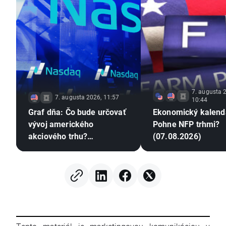
7. augusta 
7. augusta 2026, 11:57
10:44
Graf dňa: Čo bude určovať
Ekonomický kalend
vývoj amerického
Pohne NFP trhmi?
akciového trhu?
(07.08.2026)
(07.08.2026)