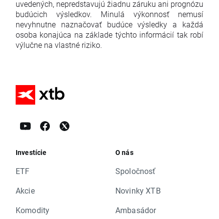
uvedených, nepredstavujú žiadnu záruku ani prognózu
budúcich výsledkov. Minulá výkonnosť nemusí
nevyhnutne naznačovať budúce výsledky a každá
osoba konajúca na základe týchto informácií tak robí
výlučne na vlastné riziko.
Investície
O nás
ETF
Spoločnosť
Akcie
Novinky XTB
Komodity
Ambasádor