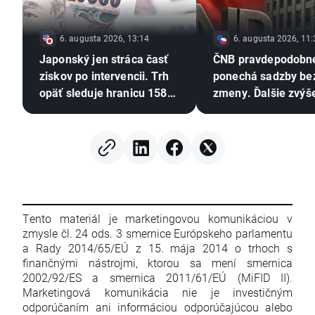
6. augusta 2026, 13:14
6. augusta 2026, 11:
Japonský jen stráca časť
ČNB pravdepodobn
ziskov po intervencii. Trh
ponechá sadzby be
opäť sleduje hranicu 158
zmeny. Ďalšie zvýš
USD/JPY 💴
však zostáva v hre 
Tento materiál je marketingovou komunikáciou v
zmysle čl. 24 ods. 3 smernice Európskeho parlamentu
a Rady 2014/65/EÚ z 15. mája 2014 o trhoch s
finančnými nástrojmi, ktorou sa mení smernica
2002/92/ES a smernica 2011/61/EÚ (MiFID II).
Marketingová komunikácia nie je investičným
odporúčaním ani informáciou odporúčajúcou alebo