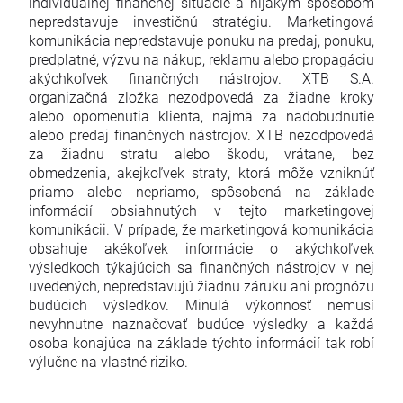
individuálnej finančnej situácie a nijakým spôsobom
nepredstavuje investičnú stratégiu. Marketingová
komunikácia nepredstavuje ponuku na predaj, ponuku,
predplatné, výzvu na nákup, reklamu alebo propagáciu
akýchkoľvek finančných nástrojov. XTB S.A.
organizačná zložka nezodpovedá za žiadne kroky
alebo opomenutia klienta, najmä za nadobudnutie
alebo predaj finančných nástrojov. XTB nezodpovedá
za žiadnu stratu alebo škodu, vrátane, bez
obmedzenia, akejkoľvek straty, ktorá môže vzniknúť
priamo alebo nepriamo, spôsobená na základe
informácií obsiahnutých v tejto marketingovej
komunikácii. V prípade, že marketingová komunikácia
obsahuje akékoľvek informácie o akýchkoľvek
výsledkoch týkajúcich sa finančných nástrojov v nej
uvedených, nepredstavujú žiadnu záruku ani prognózu
budúcich výsledkov. Minulá výkonnosť nemusí
nevyhnutne naznačovať budúce výsledky a každá
osoba konajúca na základe týchto informácií tak robí
výlučne na vlastné riziko.