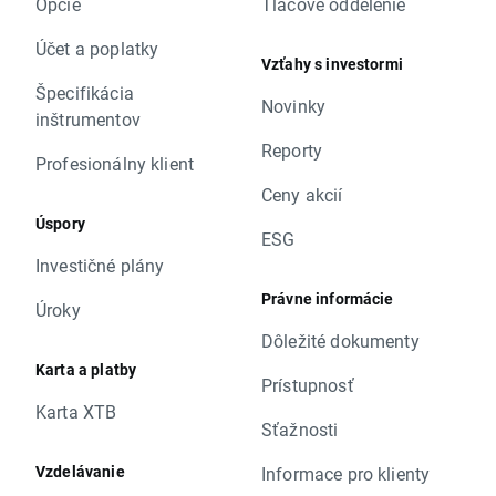
Opcie
Tlačové oddelenie
Účet a poplatky
Vzťahy s investormi
Špecifikácia
Novinky
inštrumentov
Reporty
Profesionálny klient
Ceny akcií
Úspory
ESG
Investičné plány
Právne informácie
Úroky
Dôležité dokumenty
Karta a platby
Prístupnosť
Karta XTB
Sťažnosti
Vzdelávanie
Informace pro klienty