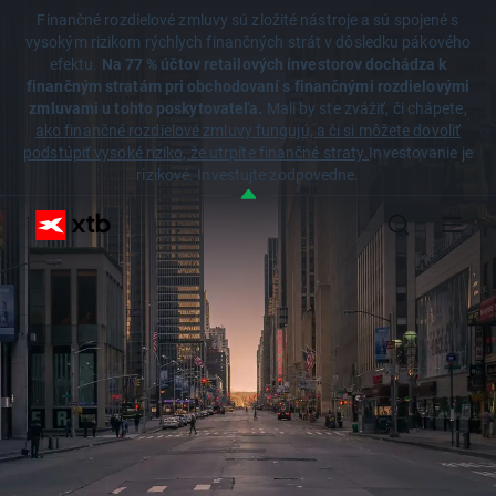
Finančné rozdielové zmluvy sú zložité nástroje a sú spojené s
vysokým rizikom rýchlych finančných strát v dôsledku pákového
efektu.
Na 77 % účtov retailových investorov dochádza k
finančným stratám pri obchodovaní s finančnými rozdielovými
zmluvami u tohto poskytovateľa.
Mali by ste zvážiť, či chápete,
ako finančné rozdielové zmluvy fungujú, a či si môžete dovoliť
podstúpiť vysoké riziko, že utrpíte finančné straty.
Investovanie je
rizikové. Investujte zodpovedne.