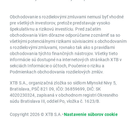
Obchodovanie s rozdielovými zmluvami nemusí byť vhodné
pre všetkých investorov, pretože predstavuje vysoko
špekulatívnu a rizikovú investíciu. Pred začatím
obchodovania Vám dôrazne odporúčame zoznámiť sa so
všetkými potenciálnymi rizikami súvisiacimi s obchodovaním
s rozdielovými zmluvami, rovnako tak ako s pravidlami
obchodovania týchto finančných nástrojov. Všetky tieto
informácie sú dostupné na internetových stránkach XTB v
sekciách Informácie o účtoch, Poučenie o riziku a
Podmienkach obchodovania rozdielových zmlúv.
XTB S.A., organizačná zložka so sídlom Mlynské Nivy 5,
Bratislava, PSČ 821 09, IČO: 36859699, DIČ: SK
4020230324, zapísaná v obchodnom registri Okresného
súdu Bratislava III, oddiel Po, vložka č. 1623/B.
Copyright 2026 © XTB S.A.
•
Nastavenie súborov cookie