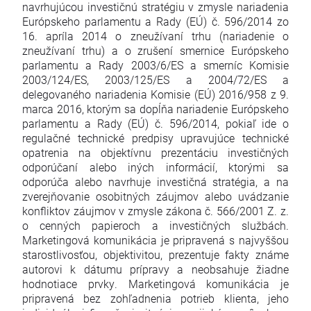
navrhujúcou investičnú stratégiu v zmysle nariadenia
Európskeho parlamentu a Rady (EÚ) č. 596/2014 zo
16. apríla 2014 o zneužívaní trhu (nariadenie o
zneužívaní trhu) a o zrušení smernice Európskeho
parlamentu a Rady 2003/6/ES a smerníc Komisie
2003/124/ES, 2003/125/ES a 2004/72/ES a
delegovaného nariadenia Komisie (EÚ) 2016/958 z 9.
marca 2016, ktorým sa dopĺňa nariadenie Európskeho
parlamentu a Rady (EÚ) č. 596/2014, pokiaľ ide o
regulačné technické predpisy upravujúce technické
opatrenia na objektívnu prezentáciu investičných
odporúčaní alebo iných informácií, ktorými sa
odporúča alebo navrhuje investičná stratégia, a na
zverejňovanie osobitných záujmov alebo uvádzanie
konfliktov záujmov v zmysle zákona č. 566/2001 Z. z.
o cenných papieroch a investičných službách.
Marketingová komunikácia je pripravená s najvyššou
starostlivosťou, objektivitou, prezentuje fakty známe
autorovi k dátumu prípravy a neobsahuje žiadne
hodnotiace prvky. Marketingová komunikácia je
pripravená bez zohľadnenia potrieb klienta, jeho