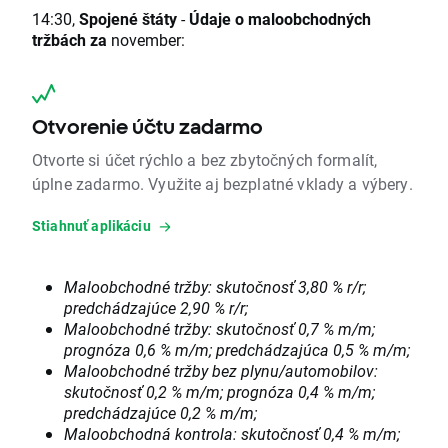
14:30,
Spojené štáty
-
Údaje o maloobchodných
tržbách za
november:
Otvorenie účtu zadarmo
Otvorte si účet rýchlo a bez zbytočných formalít,
úplne zadarmo. Využite aj bezplatné vklady a výbery.
Stiahnuť aplikáciu
Maloobchodné tržby: skutočnosť 3,80 % r/r;
predchádzajúce 2,90 % r/r;
Maloobchodné tržby: skutočnosť 0,7 % m/m;
prognóza 0,6 % m/m; predchádzajúca 0,5 % m/m;
Maloobchodné tržby bez plynu/automobilov:
skutočnosť 0,2 % m/m; prognóza 0,4 % m/m;
predchádzajúce 0,2 % m/m;
Maloobchodná kontrola: skutočnosť 0,4 % m/m;