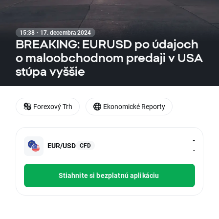
15:38 · 17. decembra 2024
BREAKING: EURUSD po údajoch
o maloobchodnom predaji v USA
stúpa vyššie
Forexový Trh
Ekonomické Reporty
-
EUR/USD
CFD
-
Stiahnite si bezplatnú aplikáciu