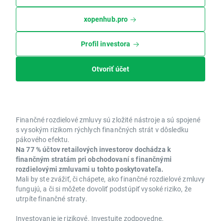
xopenhub.pro
Profil investora
Otvoriť účet
Finančné rozdielové zmluvy sú zložité nástroje a sú spojené
s vysokým rizikom rýchlych finančných strát v dôsledku
pákového efektu.
Na 77 % účtov retailových investorov dochádza k
finančným stratám pri obchodovaní s finančnými
rozdielovými zmluvami u tohto poskytovateľa.
Mali by ste zvážiť, či chápete, ako finančné rozdielové zmluvy
fungujú, a či si môžete dovoliť podstúpiť vysoké riziko, že
utrpíte finančné straty.
Investovanie je rizikové. Investujte zodpovedne.