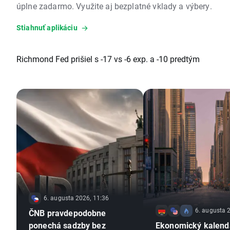
úplne zadarmo. Využite aj bezplatné vklady a výbery.
Stiahnuť aplikáciu
Richmond Fed prišiel s -17 vs -6 exp. a -10 predtým
6. augusta 2026, 11:36
6. augusta 
ČNB pravdepodobne
ponechá sadzby bez
Ekonomický kalendá