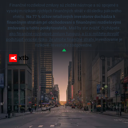
Finančné rozdielové zmluvy sú zložité nástroje a sú spojené s
vysokým rizikom rýchlych finančných strát v dôsledku pákového
efektu.
Na 77 % účtov retailových investorov dochádza k
finančným stratám pri obchodovaní s finančnými rozdielovými
zmluvami u tohto poskytovateľa.
Mali by ste zvážiť, či chápete,
ako finančné rozdielové zmluvy fungujú, a či si môžete dovoliť
podstúpiť vysoké riziko, že utrpíte finančné straty.
Investovanie je
rizikové. Investujte zodpovedne.