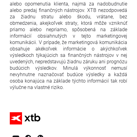
alebo opomenutia klienta, najmä za nadobudnutie
alebo predaj finančných nástrojov. XTB nezodpovedá
za žiadnu stratu alebo škodu, vrátane, bez
obmedzenia, akejkoľvek straty, ktorá môže vzniknúť
priamo alebo nepriamo, spôsobená na základe
informácií obsiahnutých v tejto marketingovej
komunikácii. V prípade, že marketingová komunikácia
obsahuje akékoľvek informácie o akýchkoľvek
výsledkoch týkajúcich sa finančných nástrojov v nej
uvedených, nepredstavujú žiadnu záruku ani prognózu
budúcich výsledkov. Minulá výkonnosť nemusí
nevyhnutne naznačovať budúce výsledky a každá
osoba konajúca na základe týchto informácií tak robí
výlučne na vlastné riziko.