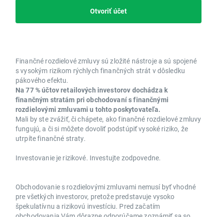
Otvoriť účet
Finančné rozdielové zmluvy sú zložité nástroje a sú spojené
s vysokým rizikom rýchlych finančných strát v dôsledku
pákového efektu.
Na 77 % účtov retailových investorov dochádza k
finančným stratám pri obchodovaní s finančnými
rozdielovými zmluvami u tohto poskytovateľa.
Mali by ste zvážiť, či chápete, ako finančné rozdielové zmluvy
fungujú, a či si môžete dovoliť podstúpiť vysoké riziko, že
utrpíte finančné straty.
Investovanie je rizikové. Investujte zodpovedne.
Obchodovanie s rozdielovými zmluvami nemusí byť vhodné
pre všetkých investorov, pretože predstavuje vysoko
špekulatívnu a rizikovú investíciu. Pred začatím
obchodovania Vám dôrazne odporúčame zoznámiť sa so