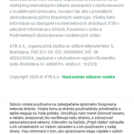
všetkými potenciálnymi rizikami súvisiacimi s obchodovaním
s rozdielovými zmluvami, rovnako tak ako s pravidlami
obchodovania týchto finančných nástrojov. Všetky tieto
informácie sú dostupné na internetových stránkach XTB v
sekciách Informácie o účtoch, Poučenie o riziku a
Podmienkach obchodovania rozdielových zmlúv.
XTB S.A., organizačná zložka so sídlom Mlynské Nivy 5,
Bratislava, PSČ 821 09, IČO: 36859699, DIČ: SK
4020230324, zapísaná v obchodnom registri Okresného
súdu Bratislava III, oddiel Po, vložka č. 1623/B.
Copyright 2026 © XTB S.A.
•
Nastavenie súborov cookie
Súbory cookie používame na zabezpečenie správneho fungovania
webovej stránky. Vďaka tomu je stránka používateľsky prívetivejšia a
lepšie reaguje na Vaše potreby. Umožňujú nám merať účinnosť obsahu
a reklám, analyzovať, kto navštevuje našu stránku, a zobrazovať
personalizované reklamy. Kliknutím na tlačidlo „Prijať všetko“ súhlasíte
s ich umiestnením vo Vašom zariadení a s ich používaním z našej
strany. Viac informácií o tom, ako spracúvame údaje, nájdete v našich