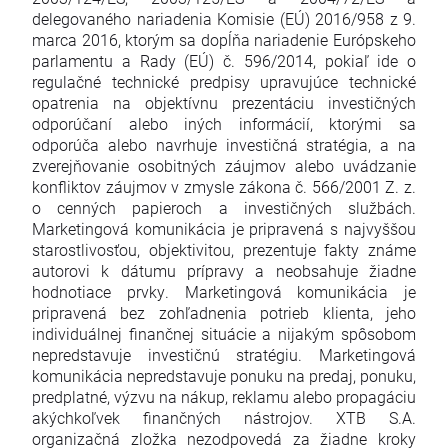
delegovaného nariadenia Komisie (EÚ) 2016/958 z 9.
marca 2016, ktorým sa dopĺňa nariadenie Európskeho
parlamentu a Rady (EÚ) č. 596/2014, pokiaľ ide o
regulačné technické predpisy upravujúce technické
opatrenia na objektívnu prezentáciu investičných
odporúčaní alebo iných informácií, ktorými sa
odporúča alebo navrhuje investičná stratégia, a na
zverejňovanie osobitných záujmov alebo uvádzanie
konfliktov záujmov v zmysle zákona č. 566/2001 Z. z.
o cenných papieroch a investičných službách.
Marketingová komunikácia je pripravená s najvyššou
starostlivosťou, objektivitou, prezentuje fakty známe
autorovi k dátumu prípravy a neobsahuje žiadne
hodnotiace prvky. Marketingová komunikácia je
pripravená bez zohľadnenia potrieb klienta, jeho
individuálnej finančnej situácie a nijakým spôsobom
nepredstavuje investičnú stratégiu. Marketingová
komunikácia nepredstavuje ponuku na predaj, ponuku,
predplatné, výzvu na nákup, reklamu alebo propagáciu
akýchkoľvek finančných nástrojov. XTB S.A.
organizačná zložka nezodpovedá za žiadne kroky