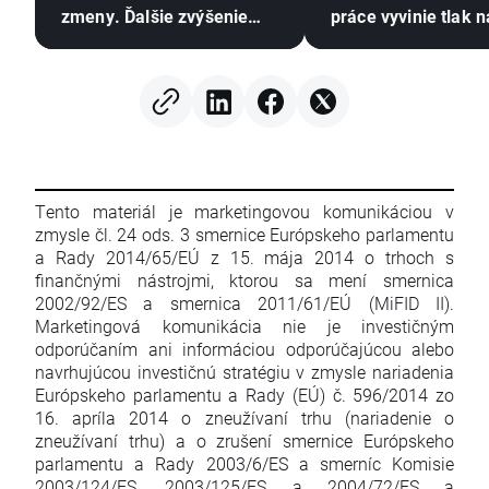
zmeny. Ďalšie zvýšenie
práce vyvinie tlak 
však zostáva v hre ⚠️
Tento materiál je marketingovou komunikáciou v
zmysle čl. 24 ods. 3 smernice Európskeho parlamentu
a Rady 2014/65/EÚ z 15. mája 2014 o trhoch s
finančnými nástrojmi, ktorou sa mení smernica
2002/92/ES a smernica 2011/61/EÚ (MiFID II).
Marketingová komunikácia nie je investičným
odporúčaním ani informáciou odporúčajúcou alebo
navrhujúcou investičnú stratégiu v zmysle nariadenia
Európskeho parlamentu a Rady (EÚ) č. 596/2014 zo
16. apríla 2014 o zneužívaní trhu (nariadenie o
zneužívaní trhu) a o zrušení smernice Európskeho
parlamentu a Rady 2003/6/ES a smerníc Komisie
2003/124/ES, 2003/125/ES a 2004/72/ES a