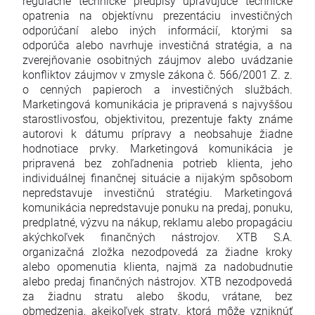
regulačné technické predpisy upravujúce technické
opatrenia na objektívnu prezentáciu investičných
odporúčaní alebo iných informácií, ktorými sa
odporúča alebo navrhuje investičná stratégia, a na
zverejňovanie osobitných záujmov alebo uvádzanie
konfliktov záujmov v zmysle zákona č. 566/2001 Z. z.
o cenných papieroch a investičných službách.
Marketingová komunikácia je pripravená s najvyššou
starostlivosťou, objektivitou, prezentuje fakty známe
autorovi k dátumu prípravy a neobsahuje žiadne
hodnotiace prvky. Marketingová komunikácia je
pripravená bez zohľadnenia potrieb klienta, jeho
individuálnej finančnej situácie a nijakým spôsobom
nepredstavuje investičnú stratégiu. Marketingová
komunikácia nepredstavuje ponuku na predaj, ponuku,
predplatné, výzvu na nákup, reklamu alebo propagáciu
akýchkoľvek finančných nástrojov. XTB S.A.
organizačná zložka nezodpovedá za žiadne kroky
alebo opomenutia klienta, najmä za nadobudnutie
alebo predaj finančných nástrojov. XTB nezodpovedá
za žiadnu stratu alebo škodu, vrátane, bez
obmedzenia, akejkoľvek straty, ktorá môže vzniknúť