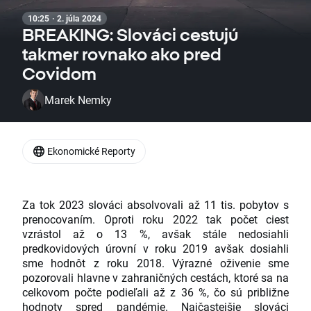
10:25 · 2. júla 2024
BREAKING: Slováci cestujú
takmer rovnako ako pred
Covidom
Marek Nemky
Ekonomické Reporty
Za tok 2023 slováci absolvovali až 11 tis. pobytov s
prenocovaním. Oproti roku 2022 tak počet ciest
vzrástol až o 13 %, avšak stále nedosiahli
predkovidových úrovní v roku 2019 avšak dosiahli
sme hodnôt z roku 2018. Výrazné oživenie sme
pozorovali hlavne v zahraničných cestách, ktoré sa na
celkovom počte podieľali až z 36 %, čo sú približne
hodnoty spred pandémie. Najčastejšie slováci