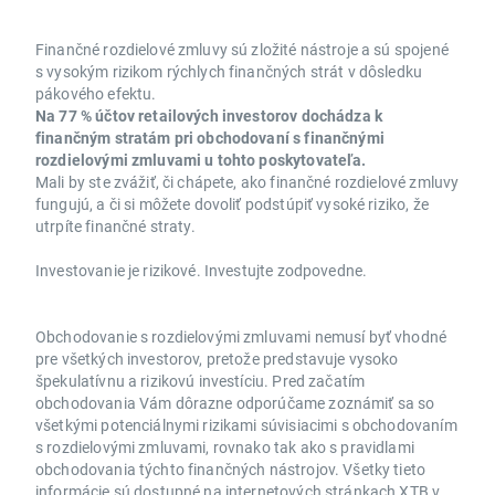
Finančné rozdielové zmluvy sú zložité nástroje a sú spojené
s vysokým rizikom rýchlych finančných strát v dôsledku
pákového efektu.
Na 77 % účtov retailových investorov dochádza k
finančným stratám pri obchodovaní s finančnými
rozdielovými zmluvami u tohto poskytovateľa.
Mali by ste zvážiť, či chápete, ako finančné rozdielové zmluvy
fungujú, a či si môžete dovoliť podstúpiť vysoké riziko, že
utrpíte finančné straty.
Investovanie je rizikové. Investujte zodpovedne.
Obchodovanie s rozdielovými zmluvami nemusí byť vhodné
pre všetkých investorov, pretože predstavuje vysoko
špekulatívnu a rizikovú investíciu. Pred začatím
obchodovania Vám dôrazne odporúčame zoznámiť sa so
všetkými potenciálnymi rizikami súvisiacimi s obchodovaním
s rozdielovými zmluvami, rovnako tak ako s pravidlami
obchodovania týchto finančných nástrojov. Všetky tieto
informácie sú dostupné na internetových stránkach XTB v