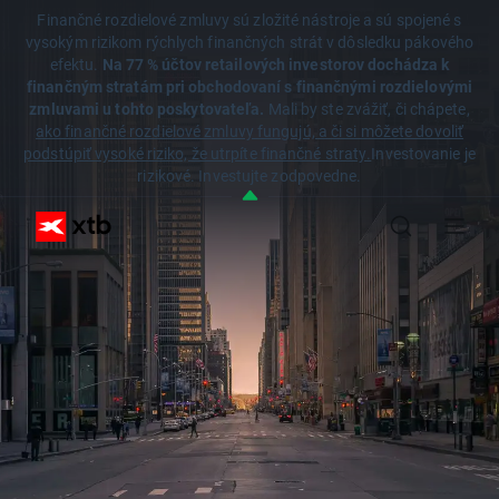
Finančné rozdielové zmluvy sú zložité nástroje a sú spojené s
vysokým rizikom rýchlych finančných strát v dôsledku pákového
efektu.
Na 77 % účtov retailových investorov dochádza k
finančným stratám pri obchodovaní s finančnými rozdielovými
zmluvami u tohto poskytovateľa.
Mali by ste zvážiť, či chápete,
ako finančné rozdielové zmluvy fungujú, a či si môžete dovoliť
podstúpiť vysoké riziko, že utrpíte finančné straty.
Investovanie je
rizikové. Investujte zodpovedne.