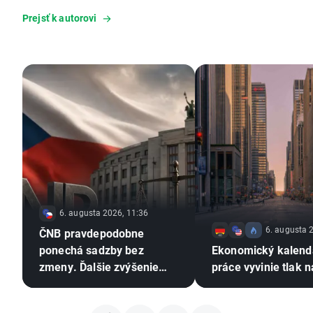
Prejsť k autorovi
6. augusta 2026, 11:36
6. augusta 
ČNB pravdepodobne
ponechá sadzby bez
Ekonomický kalendá
zmeny. Ďalšie zvýšenie
práce vyvinie tlak 
však zostáva v hre ⚠️