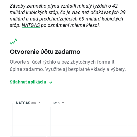
Zásoby zemného plynu vzrástli minulý týždeň o 42
miliárd kubických stôp, čo je viac než očakávaných 39
miliárd a nad predchádzajúcich 69 miliárd kubických
stôp.
NATGAS
po oznámení mierne klesol.
Otvorenie účtu zadarmo
Otvorte si účet rýchlo a bez zbytočných formalít,
úplne zadarmo. Využite aj bezplatné vklady a výbery.
Stiahnuť aplikáciu