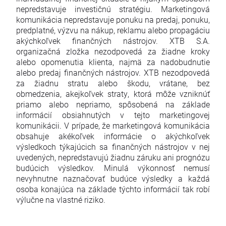
nepredstavuje investičnú stratégiu. Marketingová
komunikácia nepredstavuje ponuku na predaj, ponuku,
predplatné, výzvu na nákup, reklamu alebo propagáciu
akýchkoľvek finančných nástrojov. XTB S.A.
organizačná zložka nezodpovedá za žiadne kroky
alebo opomenutia klienta, najmä za nadobudnutie
alebo predaj finančných nástrojov. XTB nezodpovedá
za žiadnu stratu alebo škodu, vrátane, bez
obmedzenia, akejkoľvek straty, ktorá môže vzniknúť
priamo alebo nepriamo, spôsobená na základe
informácií obsiahnutých v tejto marketingovej
komunikácii. V prípade, že marketingová komunikácia
obsahuje akékoľvek informácie o akýchkoľvek
výsledkoch týkajúcich sa finančných nástrojov v nej
uvedených, nepredstavujú žiadnu záruku ani prognózu
budúcich výsledkov. Minulá výkonnosť nemusí
nevyhnutne naznačovať budúce výsledky a každá
osoba konajúca na základe týchto informácií tak robí
výlučne na vlastné riziko.