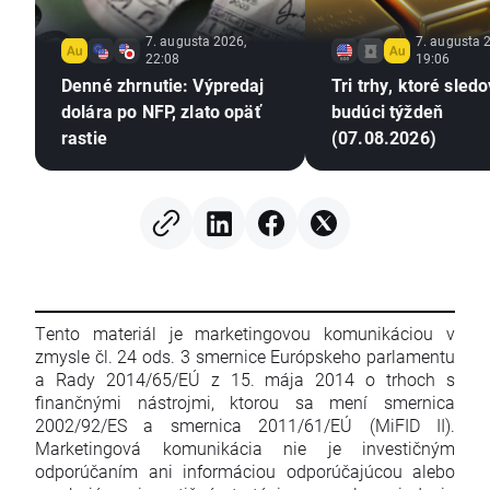
7. augusta 2026,
7. augusta 
22:08
19:06
Denné zhrnutie: Výpredaj
Tri trhy, ktoré sled
dolára po NFP, zlato opäť
budúci týždeň
rastie
(07.08.2026)
Tento materiál je marketingovou komunikáciou v
zmysle čl. 24 ods. 3 smernice Európskeho parlamentu
a Rady 2014/65/EÚ z 15. mája 2014 o trhoch s
finančnými nástrojmi, ktorou sa mení smernica
2002/92/ES a smernica 2011/61/EÚ (MiFID II).
Marketingová komunikácia nie je investičným
odporúčaním ani informáciou odporúčajúcou alebo