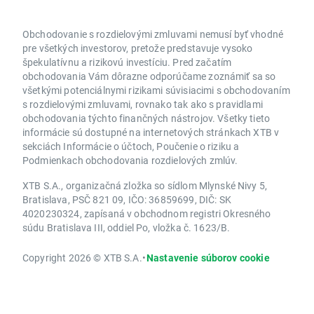
Obchodovanie s rozdielovými zmluvami nemusí byť vhodné
pre všetkých investorov, pretože predstavuje vysoko
špekulatívnu a rizikovú investíciu. Pred začatím
obchodovania Vám dôrazne odporúčame zoznámiť sa so
všetkými potenciálnymi rizikami súvisiacimi s obchodovaním
s rozdielovými zmluvami, rovnako tak ako s pravidlami
obchodovania týchto finančných nástrojov. Všetky tieto
informácie sú dostupné na internetových stránkach XTB v
sekciách Informácie o účtoch, Poučenie o riziku a
Podmienkach obchodovania rozdielových zmlúv.
XTB S.A., organizačná zložka so sídlom Mlynské Nivy 5,
Bratislava, PSČ 821 09, IČO: 36859699, DIČ: SK
4020230324, zapísaná v obchodnom registri Okresného
súdu Bratislava III, oddiel Po, vložka č. 1623/B.
Copyright 2026 © XTB S.A.
•
Nastavenie súborov cookie