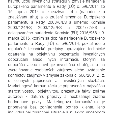
navrhujúcou investičnú stratégiu v zmysle nariadenia
Európskeho parlamentu a Rady (EÚ) č. 596/2014 zo
16. apríla 2014 o zneužívaní trhu (nariadenie o
zneužívaní trhu) a o zrušení smernice Európskeho
parlamentu a Rady 2003/6/ES a smerníc Komisie
2003/124/ES, 2003/125/ES a 2004/72/ES a
delegovaného nariadenia Komisie (EÚ) 2016/958 z 9.
marca 2016, ktorým sa dopĺňa nariadenie Európskeho
parlamentu a Rady (EÚ) č. 596/2014, pokiaľ ide o
regulačné technické predpisy upravujúce technické
opatrenia na objektívnu prezentáciu investičných
odporúčaní alebo iných informácií, ktorými sa
odporúča alebo navrhuje investičná stratégia, a na
zverejňovanie osobitných záujmov alebo uvádzanie
konfliktov záujmov v zmysle zákona č. 566/2001 Z. z.
o cenných papieroch a investičných službách.
Marketingová komunikácia je pripravená s najvyššou
starostlivosťou, objektivitou, prezentuje fakty známe
autorovi k dátumu prípravy a neobsahuje žiadne
hodnotiace prvky. Marketingová komunikácia je
pripravená bez zohľadnenia potrieb klienta, jeho
individuálnej finančnej situácie a nijakým spôsobom