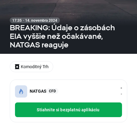
17:35 · 14. novembra 2024
BREAKING: Údaje o zásobách
EIA vyššie než očakávané,
NATGAS reaguje
Komoditný Trh
-
NATGAS
CFD
-
Stiahnite si bezplatnú aplikáciu