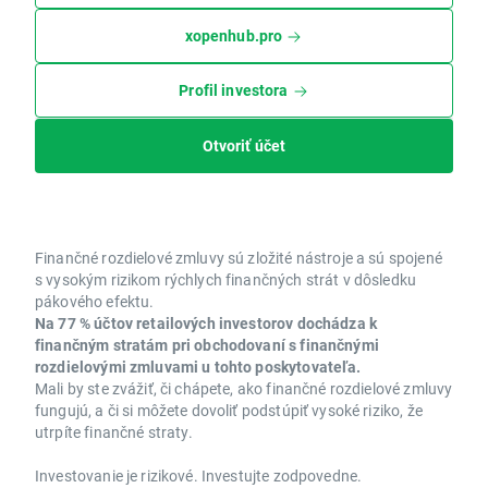
xopenhub.pro
Profil investora
Otvoriť účet
Finančné rozdielové zmluvy sú zložité nástroje a sú spojené
s vysokým rizikom rýchlych finančných strát v dôsledku
pákového efektu.
Na 77 % účtov retailových investorov dochádza k
finančným stratám pri obchodovaní s finančnými
rozdielovými zmluvami u tohto poskytovateľa.
Mali by ste zvážiť, či chápete, ako finančné rozdielové zmluvy
fungujú, a či si môžete dovoliť podstúpiť vysoké riziko, že
utrpíte finančné straty.
Investovanie je rizikové. Investujte zodpovedne.