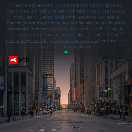
Finančné rozdielové zmluvy sú zložité nástroje a sú spojené s
vysokým rizikom rýchlych finančných strát v dôsledku pákového
efektu.
Na 77 % účtov retailových investorov dochádza k
finančným stratám pri obchodovaní s finančnými rozdielovými
zmluvami u tohto poskytovateľa.
Mali by ste zvážiť, či chápete,
ako finančné rozdielové zmluvy fungujú, a či si môžete dovoliť
podstúpiť vysoké riziko, že utrpíte finančné straty.
Investovanie je
rizikové. Investujte zodpovedne.