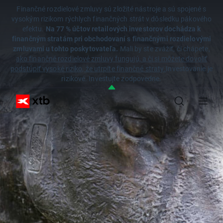
Finančné rozdielové zmluvy sú zložité nástroje a sú spojené s
vysokým rizikom rýchlych finančných strát v dôsledku pákového
efektu.
Na 77 % účtov retailových investorov dochádza k
finančným stratám pri obchodovaní s finančnými rozdielovými
zmluvami u tohto poskytovateľa.
Mali by ste zvážiť, či chápete,
ako finančné rozdielové zmluvy fungujú, a či si môžete dovoliť
podstúpiť vysoké riziko, že utrpíte finančné straty.
Investovanie je
rizikové. Investujte zodpovedne.