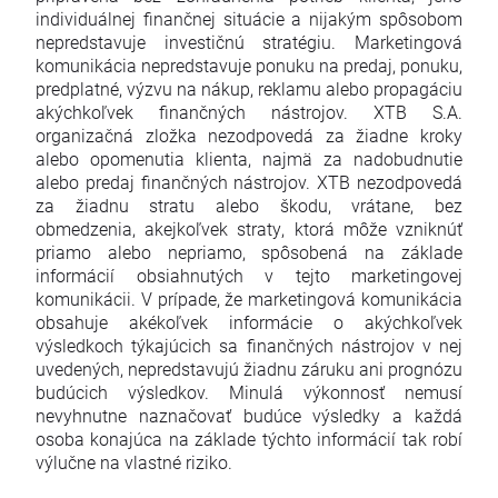
individuálnej finančnej situácie a nijakým spôsobom
nepredstavuje investičnú stratégiu. Marketingová
komunikácia nepredstavuje ponuku na predaj, ponuku,
predplatné, výzvu na nákup, reklamu alebo propagáciu
akýchkoľvek finančných nástrojov. XTB S.A.
organizačná zložka nezodpovedá za žiadne kroky
alebo opomenutia klienta, najmä za nadobudnutie
alebo predaj finančných nástrojov. XTB nezodpovedá
za žiadnu stratu alebo škodu, vrátane, bez
obmedzenia, akejkoľvek straty, ktorá môže vzniknúť
priamo alebo nepriamo, spôsobená na základe
informácií obsiahnutých v tejto marketingovej
komunikácii. V prípade, že marketingová komunikácia
obsahuje akékoľvek informácie o akýchkoľvek
výsledkoch týkajúcich sa finančných nástrojov v nej
uvedených, nepredstavujú žiadnu záruku ani prognózu
budúcich výsledkov. Minulá výkonnosť nemusí
nevyhnutne naznačovať budúce výsledky a každá
osoba konajúca na základe týchto informácií tak robí
výlučne na vlastné riziko.