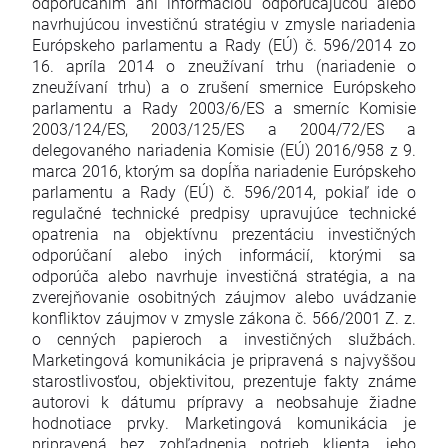
odporúčaním ani informáciou odporúčajúcou alebo
navrhujúcou investičnú stratégiu v zmysle nariadenia
Európskeho parlamentu a Rady (EÚ) č. 596/2014 zo
16. apríla 2014 o zneužívaní trhu (nariadenie o
zneužívaní trhu) a o zrušení smernice Európskeho
parlamentu a Rady 2003/6/ES a smerníc Komisie
2003/124/ES, 2003/125/ES a 2004/72/ES a
delegovaného nariadenia Komisie (EÚ) 2016/958 z 9.
marca 2016, ktorým sa dopĺňa nariadenie Európskeho
parlamentu a Rady (EÚ) č. 596/2014, pokiaľ ide o
regulačné technické predpisy upravujúce technické
opatrenia na objektívnu prezentáciu investičných
odporúčaní alebo iných informácií, ktorými sa
odporúča alebo navrhuje investičná stratégia, a na
zverejňovanie osobitných záujmov alebo uvádzanie
konfliktov záujmov v zmysle zákona č. 566/2001 Z. z.
o cenných papieroch a investičných službách.
Marketingová komunikácia je pripravená s najvyššou
starostlivosťou, objektivitou, prezentuje fakty známe
autorovi k dátumu prípravy a neobsahuje žiadne
hodnotiace prvky. Marketingová komunikácia je
pripravená bez zohľadnenia potrieb klienta, jeho