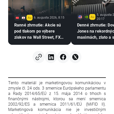
5. augusta 
6. augusta 2026, 8:15
20:17
Ranné zhrnutie: Akcie sú
Denné zhrnutie: Do
pod tlakom po výbere
Jones na rekordný
ziskov na Wall Street, FX
maximách, zlato a s
zostáva bez výraznejšieho
rastú vďaka nádej
pohybu (06.08.2026)
dohodu medzi USA
Iránom
Tento materiál je marketingovou komunikáciou v
zmysle čl. 24 ods. 3 smernice Európskeho parlamentu
a Rady 2014/65/EÚ z 15. mája 2014 o trhoch s
finančnými nástrojmi, ktorou sa mení smernica
2002/92/ES a smernica 2011/61/EÚ (MiFID II).
Marketingová komunikácia nie je investičným