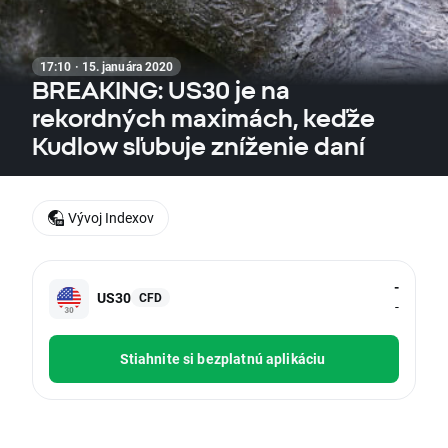
17:10 · 15. januára 2020
BREAKING: US30 je na
rekordných maximách, keďže
Kudlow sľubuje zníženie daní
Vývoj Indexov
-
US30
CFD
-
Stiahnite si bezplatnú aplikáciu