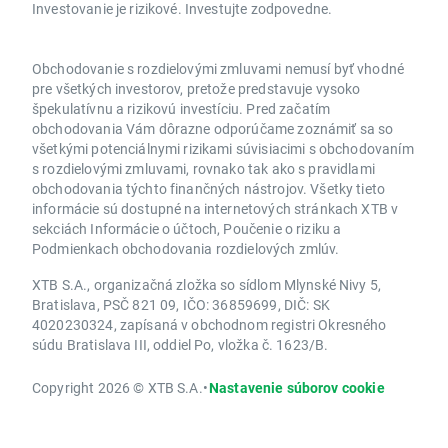
Investovanie je rizikové. Investujte zodpovedne.
Obchodovanie s rozdielovými zmluvami nemusí byť vhodné
pre všetkých investorov, pretože predstavuje vysoko
špekulatívnu a rizikovú investíciu. Pred začatím
obchodovania Vám dôrazne odporúčame zoznámiť sa so
všetkými potenciálnymi rizikami súvisiacimi s obchodovaním
s rozdielovými zmluvami, rovnako tak ako s pravidlami
obchodovania týchto finančných nástrojov. Všetky tieto
informácie sú dostupné na internetových stránkach XTB v
sekciách Informácie o účtoch, Poučenie o riziku a
Podmienkach obchodovania rozdielových zmlúv.
XTB S.A., organizačná zložka so sídlom Mlynské Nivy 5,
Bratislava, PSČ 821 09, IČO: 36859699, DIČ: SK
4020230324, zapísaná v obchodnom registri Okresného
súdu Bratislava III, oddiel Po, vložka č. 1623/B.
Copyright 2026 © XTB S.A.
•
Nastavenie súborov cookie