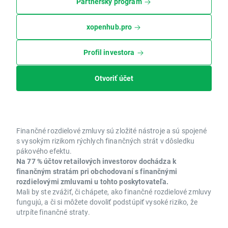
Partnerský program
xopenhub.pro
Profil investora
Otvoriť účet
Finančné rozdielové zmluvy sú zložité nástroje a sú spojené
s vysokým rizikom rýchlych finančných strát v dôsledku
pákového efektu.
Na 77 % účtov retailových investorov dochádza k
finančným stratám pri obchodovaní s finančnými
rozdielovými zmluvami u tohto poskytovateľa.
Mali by ste zvážiť, či chápete, ako finančné rozdielové zmluvy
fungujú, a či si môžete dovoliť podstúpiť vysoké riziko, že
utrpíte finančné straty.